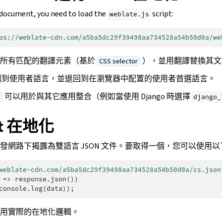
 document, you need to load the
script:
weblate.js
ps://weblate-cdn.com/a5ba5dc29f39498aa734528a54b50d0a/we
現所有匹配的翻譯元素（基於
），並用翻譯替換其文
CSS selector
e 檢測到使用者語言，並退回到在瀏覽器中配置的使用者首選語言。
可以用於與其它應用整合（例如當使用 Django 時選擇
e
django_
ipt 在地化
發網路下揭露為雙語言 JSON 文件。要取得一個，您可以使用以
weblate-cdn.com/a5ba5dc29f39498aa734528a54b50d0a/cs.json
=>
response
.
json
())
console
.
log
(
data
));
用實際的在地化邏輯。