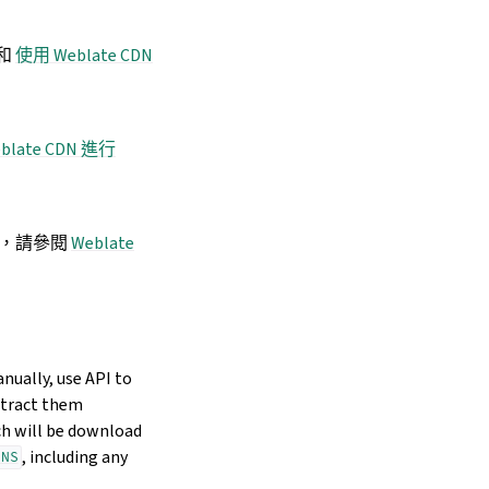
和
使用 Weblate CDN
blate CDN 進行
s，請參閱
Weblate
nually, use API to
xtract them
ch will be download
, including any
INS