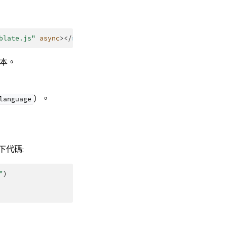
blate.js"
async
></
script
>
本。
）。
language
下代碼:
"
)