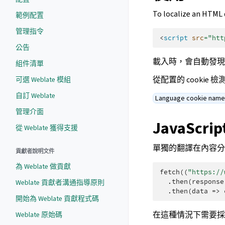
To localize an HTML
範例配置
管理指令
<
script
src
=
"htt
公告
載入時，會自動發
組件清單
從配置的 cooki
可選 Weblate 模組
自訂 Weblate
Language cookie nam
管理介面
JavaScr
從 Weblate 獲得支援
單獨的翻譯在內容分
貢獻者說明文件
為 Weblate 做貢獻
fetch
((
"https://
.
then
(
response
Weblate 貢獻者溝通指導原則
.
then
(
data
=>
開始為 Weblate 貢獻程式碼
在這種情況下需要採
Weblate 原始碼