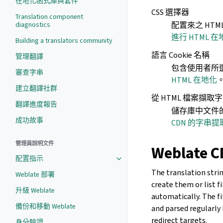
在地化函式庫與套件
CSS 選擇器
Translation component
配置來之 HT
diagnostics
進行 HTML 在
Building a translators community
語言 Cookie 名稱
管理翻譯
包含使用者所選擇
審查字串
HTML 在地化
建立翻譯社群
從 HTML 檔案擷取
翻譯進度報告
儲存庫中文件的
成功故事
CDN 的字串提
管理員說明文件
Weblate
配置指示
The translation stri
Weblate 部署
create them or list f
升級 Weblate
automatically. The f
備份和移動 Weblate
and parsed regularly
redirect targets.
身分驗證