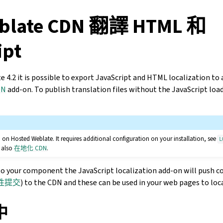
late CDN 翻譯 HTML 和
ipt
 4.2 it is possible to export JavaScript and HTML localization to
DN
add-on. To publish translation files without the JavaScript loa
d on Hosted Weblate. It requires additional configuration on your installation, see
L
e also
在地化 CDN
.
to your component the JavaScript localization add-on will push 
性提交
) to the CDN and these can be used in your web pages to loc
中