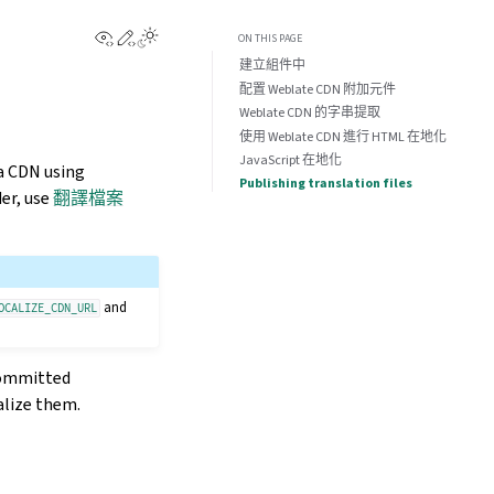
View this page
Edit this page
ON THIS PAGE
建立組件中
配置 Weblate CDN 附加元件
Weblate CDN 的字串提取
使用 Weblate CDN 進行 HTML 在地化
JavaScript 在地化
 a CDN using
Publishing translation files
der, use
翻譯檔案
and
OCALIZE_CDN_URL
committed
alize them.