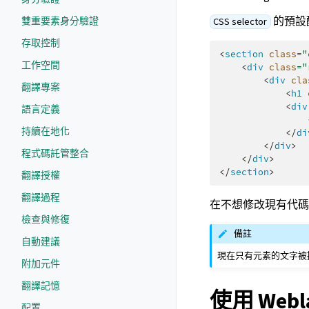
的預設配置
雙重要素身分驗證
CSS selector
存取控制
<
section
class
=
"
工作空間
<
div
class
=
"
<
div
cla
翻譯專案
<
h1
<
div
語言定義
持續在地化
</
di
</
div
>
程式碼託管整合
</
div
>
</
section
>
翻譯授權
翻譯過程
在不想修改現有代
檢查與修復
備註
自動建議
現在只有元素的文字被
附加元件
翻譯記憶
使用 Webl
配置