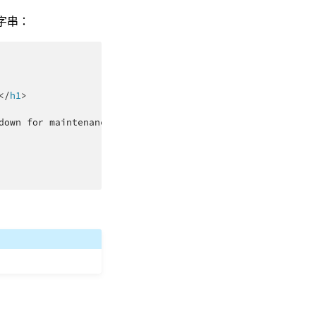
字串：
</
h1
>
down for maintenance.
</
p
>