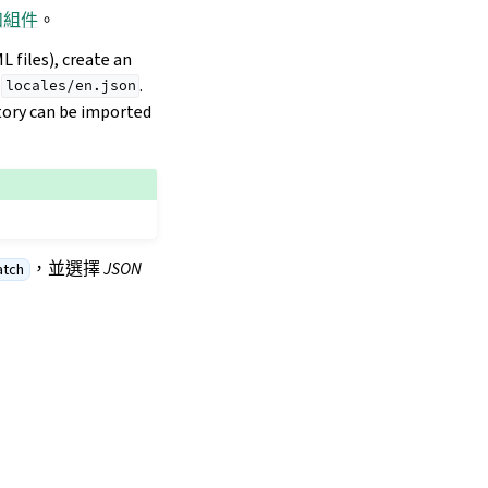
和組件
。
 files), create an
e
.
locales/en.json
tory can be imported
，並選擇
JSON
atch