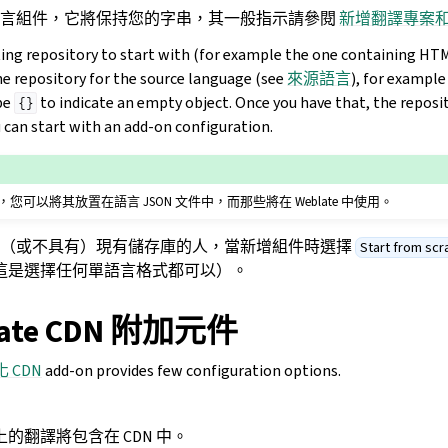
語言組件，它將保持您的字串，其一般指示請參閱
新增翻譯專案
ting repository to start with (for example the one containing HTML
he repository for the source language (see
來源語言
), for exampl
be
to indicate an empty object. Once you have that, the reposi
{}
 can start with an add-on configuration.
可以將其放置在語言 JSON 文件中，而那些將在 Weblate 中使用。
用（或不具有）現有儲存庫的人，當新增組件時選擇
Start from scr
這是選擇任何單語言格式都可以）。
ate CDN 附加元件
化 CDN
add-on provides few configuration options.
的翻譯將包含在 CDN 中。