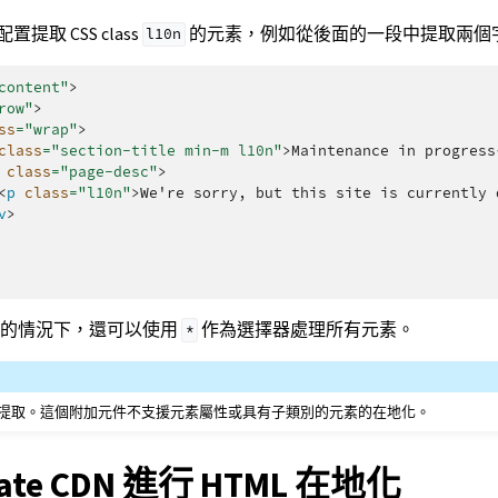
提取 CSS class
的元素，例如從後面的一段中提取兩個
l10n
content"
>
row"
>
ss
=
"wrap"
>
class
=
"section-title min-m l10n"
>
Maintenance in progress
class
=
"page-desc"
>
<
p
class
=
"l10n"
>
We're sorry, but this site is currently 
v
>
碼的情況下，還可以使用
作為選擇器處理所有元素。
*
提取。這個附加元件不支援元素屬性或具有子類別的元素的在地化。
ate CDN 進行 HTML 在地化