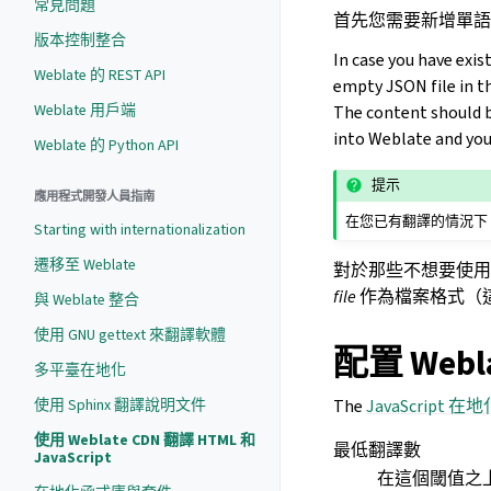
常見問題
首先您需要新增單
版本控制整合
In case you have exis
Weblate 的 REST API
empty JSON file in t
Weblate 用戶端
The content should 
into Weblate and you
Weblate 的 Python API
提示
應用程式開發人員指南
在您已有翻譯的情況下，您
Starting with internationalization
遷移至 Weblate
對於那些不想要使
file
作為檔案格式（
與 Weblate 整合
使用 GNU gettext 來翻譯軟體
配置 Webl
多平臺在地化
The
JavaScript 在地
使用 Sphinx 翻譯說明文件
使用 Weblate CDN 翻譯 HTML 和
最低翻譯數
JavaScript
在這個閾值之上