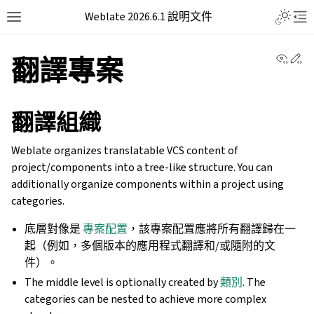
Weblate 2026.6.1 說明文件
View 
Ed
翻譯專案
翻譯組織
Weblate organizes translatable VCS content of
project/components into a tree-like structure. You can
additionally organize components within a project using
categories.
底層對像是
專案配置
，該專案配置應將所有翻譯歸在一
起（例如，多個版本的應用程式翻譯和/或隨附的文
件）。
The middle level is optionally created by
類別
. The
categories can be nested to achieve more complex