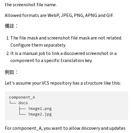
the screenshot file name.
Allowed formats are WebP, JPEG, PNG, APNG and GIF.
備註：
The file mask and screenshot file mask are not related.
Configure them separately.
It is a manual job to link a discovered screenshot in a
component to a specific translation key.
例如：
Let's assume your VCS repository has a structure like this:
component_A

└── docs

    ├── image1.png

For component_A, you want to allow discovery and updates