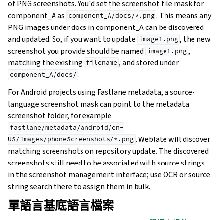
of PNG screenshots. You'd set the screenshot file mask for
component_A as
. This means any
component_A/docs/*.png
PNG images under docs in component_A can be discovered
and updated. So, if you want to update
, the new
image1.png
screenshot you provide should be named
,
image1.png
matching the existing
, and stored under
filename
.
component_A/docs/
For Android projects using Fastlane metadata, a source-
language screenshot mask can point to the metadata
screenshot folder, for example
fastlane/metadata/android/en-
. Weblate will discover
US/images/phoneScreenshots/*.png
matching screenshots on repository update. The discovered
screenshots still need to be associated with source strings
in the screenshot management interface; use OCR or source
string search there to assign them in bulk.
單語言基底語言檔案