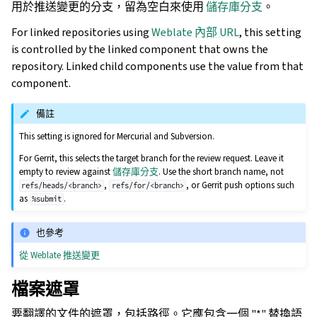
用於推送變更的分支，留為空白來使用
儲存庫分支
。
For linked repositories using
Weblate 內部 URL
, this setting
is controlled by the linked component that owns the
repository. Linked child components use the value from that
component.
備註
This setting is ignored for Mercurial and Subversion.
For Gerrit, this selects the target branch for the review request. Leave it
empty to review against
儲存庫分支
. Use the short branch name, not
,
, or Gerrit push options such
refs/heads/<branch>
refs/for/<branch>
as
.
%submit
也參考
從 Weblate 推送變更
檔案遮罩
要翻譯的文件的遮罩，包括路徑。它應包含一個 "*" 替換語