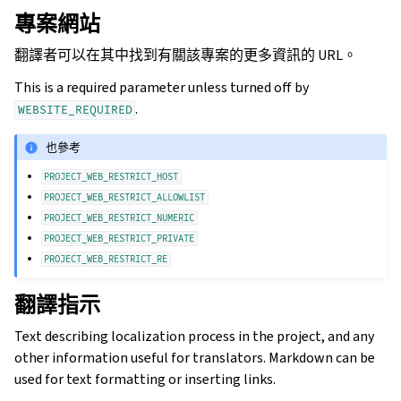
專案網站
翻譯者可以在其中找到有關該專案的更多資訊的 URL。
This is a required parameter unless turned off by
.
WEBSITE_REQUIRED
也參考
PROJECT_WEB_RESTRICT_HOST
PROJECT_WEB_RESTRICT_ALLOWLIST
PROJECT_WEB_RESTRICT_NUMERIC
PROJECT_WEB_RESTRICT_PRIVATE
PROJECT_WEB_RESTRICT_RE
翻譯指示
Text describing localization process in the project, and any
other information useful for translators. Markdown can be
used for text formatting or inserting links.