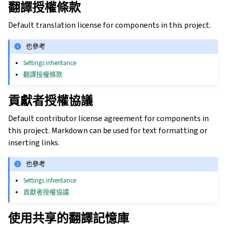
翻譯授權條款
Default translation license for components in this project.
也參考
Settings inheritance
翻譯授權條款
貢獻者授權協議
Default contributor license agreement for components in
this project. Markdown can be used for text formatting or
inserting links.
也參考
Settings inheritance
貢獻者授權協議
使用共享的翻譯記憶庫