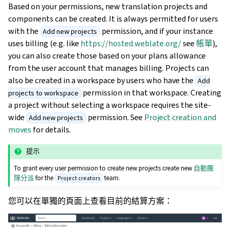
Based on your permissions, new translation projects and
components can be created. It is always permitted for users
with the
permission, and if your instance
Add new projects
uses billing (e.g. like
https://hosted.weblate.org/
see
帳單
),
you can also create those based on your plans allowance
from the user account that manages billing. Projects can
also be created in a workspace by users who have the
Add
permission in that workspace. Creating
projects to workspace
a project without selecting a workspace requires the site-
wide
permission. See
Project creation and
Add new projects
moves
for details.
提示
To grant every user permission to create new projects create new
自動團
隊分派
for the
team.
Project creators
您可以在單獨的頁面上查看目前的結算方案：