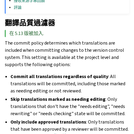
接收來源字串回饋
評論
翻譯品質過濾器
在 5.13 版被加入.
The commit policy determines which translations are
included when committing changes to the version control
system. This setting is available at the project level and
supports the following options:
Commit all translations regardless of quality
: All
translations will be committed, including those marked
as needing editing or not reviewed.
Skip translations marked as needing editing
: Only
translations that don't have the "needs editing", "needs
rewriting" or "needs checking" state will be committed.
Only include approved translations
: Only translations
that have been approved by a reviewer will be committed.