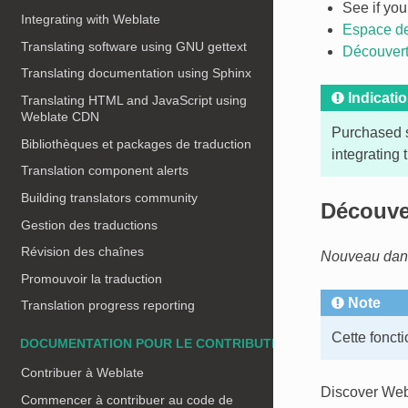
See if you
Integrating with Weblate
Espace de
Translating software using GNU gettext
Découver
Translating documentation using Sphinx
Indicati
Translating HTML and JavaScript using
Weblate CDN
Purchased s
Bibliothèques et packages de traduction
integrating 
Translation component alerts
Building translators community
Découve
Gestion des traductions
Révision des chaînes
Nouveau dans 
Promouvoir la traduction
Note
Translation progress reporting
Cette foncti
DOCUMENTATION POUR LE CONTRIBUTEUR
Contribuer à Weblate
Discover Webl
Commencer à contribuer au code de