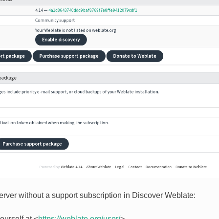
server without a support subscription in Discover Weblate:
ourself at <
https://weblate.org/user/
>