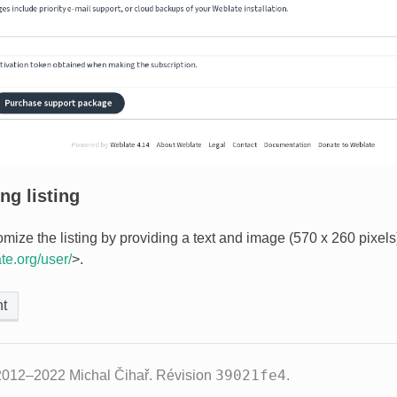
ng listing
mize the listing by providing a text and image (570 x 260 pixels)
ate.org/user/
>.
t
39021fe4
2012–2022 Michal Čihař.
Révision
.