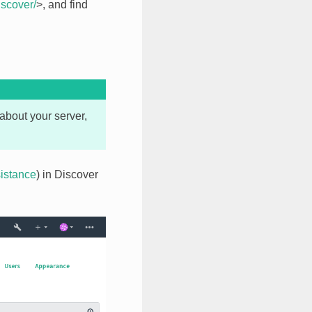
iscover/
>, and find
about your server,
sistance
) in Discover