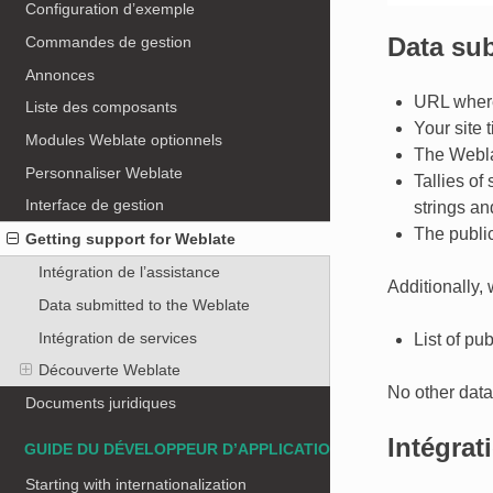
Configuration d’exemple
Data sub
Commandes de gestion
Annonces
URL where
Liste des composants
Your site t
Modules Weblate optionnels
The Webla
Personnaliser Weblate
Tallies o
Interface de gestion
strings an
The publi
Getting support for Weblate
Intégration de l’assistance
Additionally
Data submitted to the Weblate
Intégration de services
List of pu
Découverte Weblate
No other data
Documents juridiques
Intégrat
GUIDE DU DÉVELOPPEUR D’APPLICATIONS
Starting with internationalization