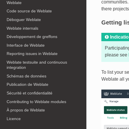
communities. 
Weblate
there projects
Code source de Weblate
Déboguer Weblate
Getting li
Weblate internals
Développement de greffons
Indicati
Interface de Weblate
Participati
Reporting issues in Weblate
please see
Weblate testsuite and continuous
integration
To list your s
Schémas de données
Weblate all y
Publication de Weblate
Sécurité et confidentialité
Contributing to Weblate modules
À propos de Weblate
Licence