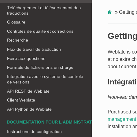
Téléchargement et téléversement des
»
Getting 
traductions
Glossaire
Contrôles de qualité et corrections
Getting
Recherche
Flux de travail de traduction
Weblate is co
Foire aux questions
at no extra c
about current 
Formats de fichiers pris en charge
Intégration avec le système de contrôle
Intégrat
de versions
API REST de Weblate
Nouveau dans 
Client Weblate
API Python de Weblate
Purchased sup
management
DOCUMENTATION POUR L’ADMINISTRATEUR
installation a
Instructions de configuration