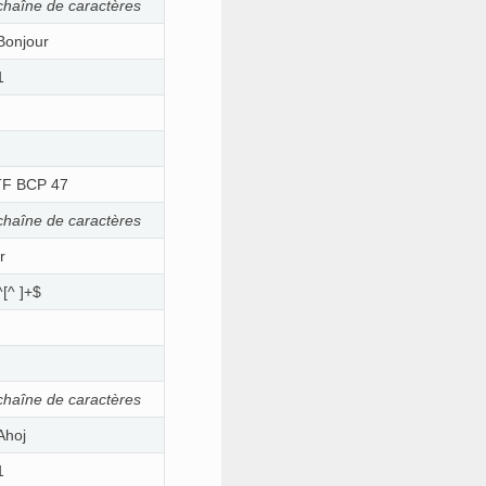
chaîne de caractères
Bonjour
1
ETF BCP 47
chaîne de caractères
fr
^[^ ]+$
chaîne de caractères
Ahoj
1