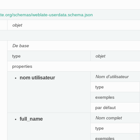
late.org/schemas/weblate-userdata.schema.json
objet
De base
type
objet
properties
Nom d’utilisateur
nom utilisateur
type
exemples
par défaut
Nom complet
full_name
type
exemples