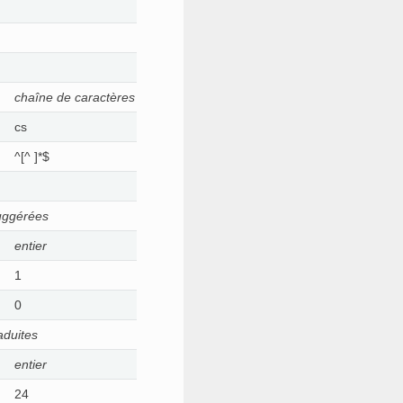
chaîne de caractères
cs
^[^ ]*$
uggérées
entier
1
0
aduites
entier
24