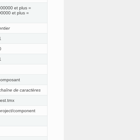
000000 et plus =
00000 et plus =
entier
1
0
1
 composant
chaîne de caractères
test.tmx
project/component