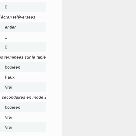
0
’écran téléversées
entier
1
0
s terminées sur le tableau de bord
booléen
Faux
Vrai
ons secondaires en mode Zen
booléen
Vrai
Vrai