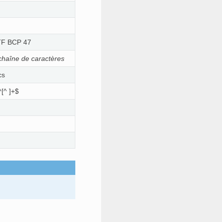
ETF BCP 47
chaîne de caractères
cs
^[^ ]+$