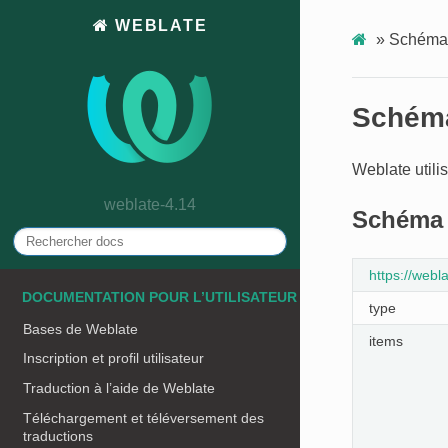
WEBLATE
»
Schéma
Schém
Weblate utili
weblate-4.14
Schéma 
https://web
DOCUMENTATION POUR L’UTILISATEUR
type
Bases de Weblate
items
Inscription et profil utilisateur
Traduction à l’aide de Weblate
Téléchargement et téléversement des
traductions