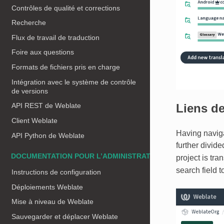
Contrôles de qualité et corrections
Recherche
Flux de travail de traduction
Foire aux questions
Formats de fichiers pris en charge
Intégration avec le système de contrôle
de versions
Liens de
API REST de Weblate
Client Weblate
Having navigat
API Python de Weblate
further divide
DOCUMENTATION POUR L’ADMINISTRATEUR
project is tra
search field to
Instructions de configuration
Déploiements Weblate
Mise à niveau de Weblate
Sauvegarder et déplacer Weblate