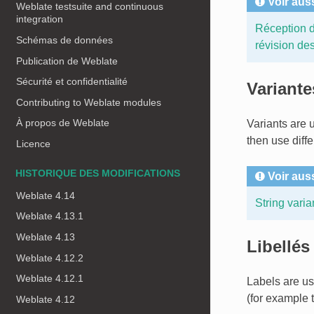
Voir aus
Weblate testsuite and continuous
integration
Réception d
Schémas de données
révision de
Publication de Weblate
Sécurité et confidentialité
Variante
Contributing to Weblate modules
À propos de Weblate
Variants are u
then use diff
Licence
HISTORIQUE DES MODIFICATIONS
Voir aus
Weblate 4.14
String varia
Weblate 4.13.1
Weblate 4.13
Libellés
Weblate 4.12.2
Weblate 4.12.1
Labels are use
(for example t
Weblate 4.12