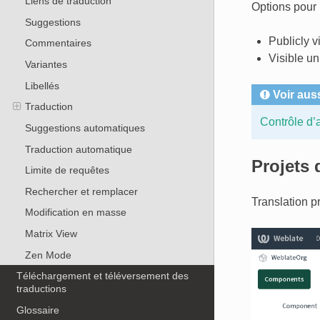
Liens de traduction
Options pour l
Suggestions
Publicly v
Commentaires
Visible u
Variantes
Libellés
Voir aus
Traduction
Contrôle d’
Suggestions automatiques
Traduction automatique
Projets 
Limite de requêtes
Rechercher et remplacer
Translation p
Modification en masse
Matrix View
Zen Mode
Téléchargement et téléversement des
traductions
Glossaire