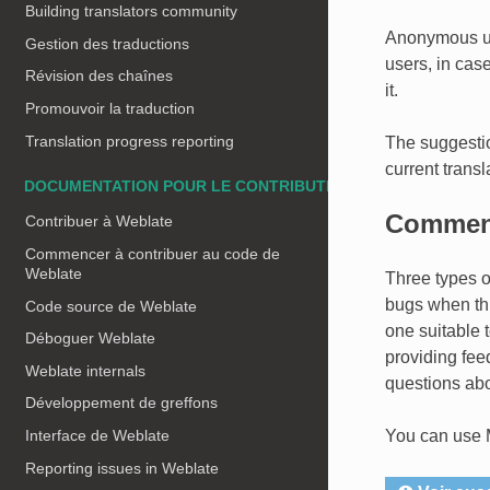
Building translators community
Anonymous use
Gestion des traductions
users, in cas
Révision des chaînes
it.
Promouvoir la traduction
Translation progress reporting
The suggestio
current transl
DOCUMENTATION POUR LE CONTRIBUTEUR
Commen
Contribuer à Weblate
Commencer à contribuer au code de
Weblate
Three types of
bugs when thi
Code source de Weblate
one suitable 
Déboguer Weblate
providing feed
Weblate internals
questions abou
Développement de greffons
Interface de Weblate
You can use 
Reporting issues in Weblate