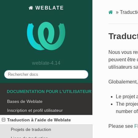
WEBLATE
»
Traducti
Traduct
Nous vous rem
peuvent être 
weblate-4.14
utilisateurs 
Globalement, 
DOCUMENTATION POUR L’UTILISATEUR
Le projet 
Bases de Weblate
The projec
Inscription et profil utilisateur
number of
Traduction à l’aide de Weblate
Please see
F
Projets de traduction