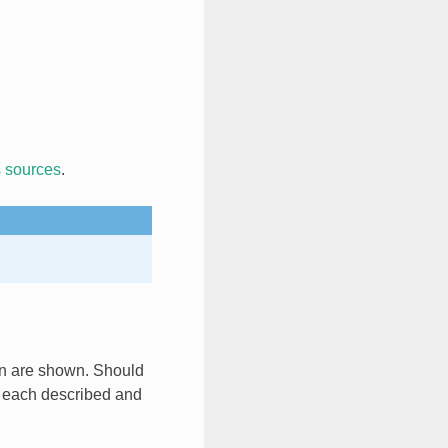
s sources
.
ion are shown. Should
n, each described and