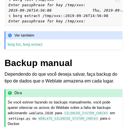
Enter passphrase for key /tmp/xxx:
2019-09-26T14:56:08                  Thu, 2019-09-26
$ 
borg
extract
Enter passphrase for key /tmp/xxx:
Ver também
borg list
,
borg extract
Backup manual
Dependendo do que você deseja salvar, faça backup do
tipo de dados que o Weblate armazena em cada lugar.
Dica
Se você estiver fazendo os backups manualmente, você pode
querer silenciar os avisos do Weblate sobre a falta de backups
adicionando
para
em
weblate.I028
SILENCED_SYSTEM_CHECKS
ou
para o
settings.py
WEBLATE_SILENCED_SYSTEM_CHECKS
Docker.