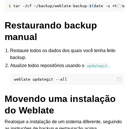
$ 
tar
-Jcf
~/backup/weblate-backup-
$(
date
-u
+%Y-%m-
Restaurando backup
manual
Restaure todos os dados dos quais você tenha feito
backup.
Atualize todos repositórios usando o
.
updategit
weblate
updategit
Movendo uma instalação
do Weblate
Realoque a instalação de um sistema diferente, seguindo
as instruções de backup e restauração acima.