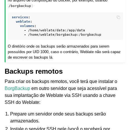
no arquivo de composição do Docker, por exemplo, usando
:
/borgbackup
services
:
weblate
:
volumes
:
-
/home/weblate/data:/app/data
-
/home/weblate/borgbackup:/borgbackup
O diretório onde os backups serão armazenados para serem
possuídos por UID 1000, caso o contrário, Weblate não será capaz
de escrever os backups lá.
Backups remotos
Para criar os backups remotos, você terá que instalar o
BorgBackup
em outro servidor que seja acessível para
sua implantação de Weblate via SSH usando a chave
SSH do Weblate:
Prepare um servidor onde seus backups serão
armazenados.
Instale o servidor SSH nele (você o receberá por