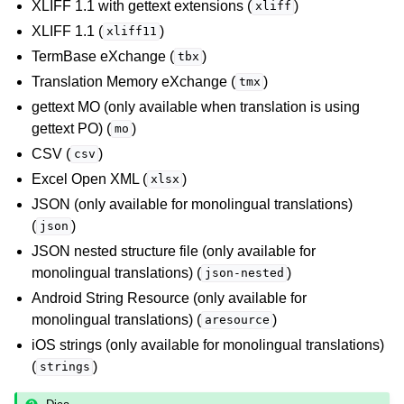
XLIFF 1.1 with gettext extensions (
)
ggle navigation of Instruções de configuração
xliff
XLIFF 1.1 (
)
xliff11
TermBase eXchange (
)
tbx
Translation Memory eXchange (
)
tmx
gettext MO (only available when translation is using
gettext PO) (
)
mo
CSV (
)
csv
Excel Open XML (
)
xlsx
JSON (only available for monolingual translations)
(
)
json
JSON nested structure file (only available for
monolingual translations) (
)
json-nested
Android String Resource (only available for
monolingual translations) (
)
aresource
iOS strings (only available for monolingual translations)
(
)
strings