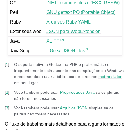
C#
.NET resource files (RESX, RESW)
Perl
GNU gettext PO (Portable Object)
Ruby
Arquivos Ruby YAML
Extensões web
JSON para WebExtension
[
2
]
Java
XLIFF
[
3
]
JavaScript
i18next JSON files
[
1
]
O suporte nativo a Gettext no PHP é problemático e
frequentemente está ausente nas compilações do Windows,
é recomendado usar a biblioteca de terceiros
motranslator
em seu lugar.
[
2
]
Você também pode usar
Propriedades Java
se os plurais
não forem necessários.
[
3
]
Você também pode usar
Arquivos JSON
simples se os
plurais não forem necessários.
O fluxo de trabalho mais detalhado para alguns formatos é