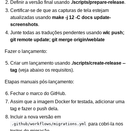
Definir a versão final usando
./scripts/prepare-release
.
Certificar-se de que as capturas de tela estejam
atualizadas usando
make -j 12 -C docs update-
screenshots
.
Junte todas as traduções pendentes usando
wlc push;
git remote update; git merge origin/weblate
Fazer o lançamento:
Criar um lançamento usando
./scripts/create-release --
tag
(veja abaixo os requisitos).
Etapas manuais pós-lançamento:
Fechar o marco do GitHub.
Assim que a imagem Docker for testada, adicionar uma
tag e fazer o push dela.
Incluir a nova versão em
para cobri-la nos
.github/workflows/migrations.yml
testes de migração.