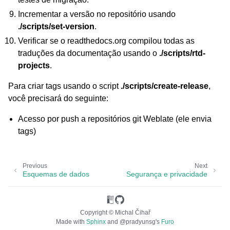
Incrementar a versão no repositório usando
./scripts/set-version
.
Verificar se o readthedocs.org compilou todas as
traduções da documentação usando o
./scripts/rtd-
projects
.
Para criar tags usando o script
./scripts/create-release
,
você precisará do seguinte:
Acesso por push a repositórios git Weblate (ele envia
tags)
Previous
Next
Esquemas de dados
Segurança e privacidade
Copyright © Michal Čihař
Made with
Sphinx
and
@pradyunsg
's
Furo