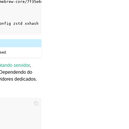
mebrew-core/7f35e6ede954326a10949891af2dba47bbe1fc17/Form
onfig
zstd
xxhash

sed.
tando servidor
,
 Dependendo do
idores dedicados.