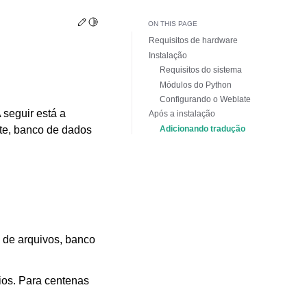
Edit this page
Toggle Light / Dark / Auto color theme
ON THIS PAGE
Requisitos de hardware
Instalação
Requisitos do sistema
Módulos do Python
Configurando o Weblate
seguir está a
Após a instalação
Adicionando tradução
te, banco de dados
 de arquivos, banco
os. Para centenas