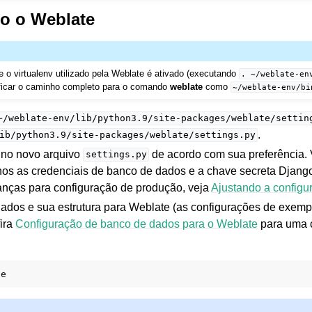
o o Weblate
o virtualenv utilizado pela Weblate é ativado (executando
.
~/weblate-en
ificar o caminho completo para o comando
weblate
como
~/weblate-env/bi
~/weblate-env/lib/python3.9/site-packages/weblate/settin
.
ib/python3.9/site-packages/weblate/settings.py
s no novo arquivo
de acordo com sua preferência. 
settings.py
nos as credenciais de banco de dados e a chave secreta Djang
nças para configuração de produção, veja
Ajustando a configu
dados e sua estrutura para Weblate (as configurações de exem
ira
Configuração de banco de dados para o Weblate
para uma c