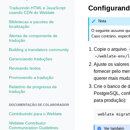
Configurand
Traduzindo HTML e JavaScript
usando CDN do Weblate
Nota
Bibliotecas e pacotes de
localização
O seguinte assume que 
Alertas de componente de
Caso contrário, espec
tradução
Copie o arquivo
Building a translators community
~/weblate-env/l
Gerenciando traduções
Ajuste os valore
Revisando textos
fornecer pelo me
Promovendo a tradução
querer mais muda
Crie o banco de 
Relatório de progresso de
tradução
PostgreSQL, conf
para produção):
DOCUMENTAÇÃO DE COLABORADOR
Contribuindo para o Weblate
weblate
Weblate Contributor
Communication Guidelines
Ver também