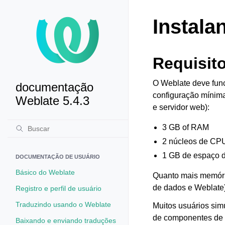
Instal
Requisit
O Weblate deve fun
documentação
configuração mínima
Weblate 5.4.3
e servidor web):
3 GB of RAM
2 núcleos de CP
1 GB de espaço 
DOCUMENTAÇÃO DE USUÁRIO
Básico do Weblate
Quanto mais memória
de dados e Weblate)
Registro e perfil de usuário
Traduzindo usando o Weblate
Muitos usuários si
de componentes de
Baixando e enviando traduções