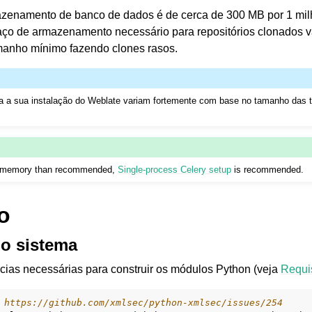
azenamento de banco de dados é de cerca de 300 MB por 1 mil
ço de armazenamento necessário para repositórios clonados v
manho mínimo fazendo clones rasos.
ara a sua instalação do Weblate variam fortemente com base no tamanho das 
e arquivos suportados
s memory than recommended,
Single-process Celery setup
is recommended.
o
do sistema
cias necessárias para construir os módulos Python (veja
Requis
 https://github.com/xmlsec/python-xmlsec/issues/254
de configuração