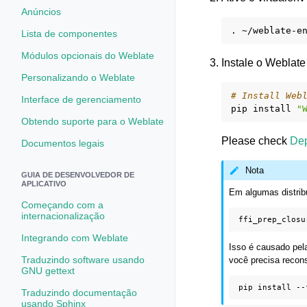
Anúncios
.
Lista de componentes
Módulos opcionais do Weblate
Instale o Weblate
Personalizando o Weblate
# Install Web
Interface de gerenciamento
pip
install
"
Obtendo suporte para o Weblate
Please check
De
Documentos legais
Nota
GUIA DE DESENVOLVEDOR DE
APLICATIVO
Em algumas distribu
Começando com a
internacionalização
Integrando com Weblate
Isso é causado pela
Traduzindo software usando
você precisa recon
GNU gettext
pip
install
--
Traduzindo documentação
usando Sphinx