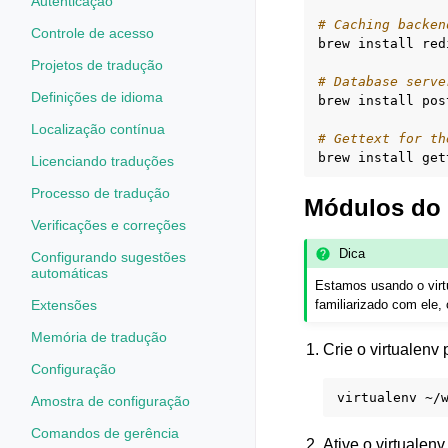
Autenticação
# Caching backen
Controle de acesso
brew
install
red
Projetos de tradução
# Database serve
Definições de idioma
brew
install
pos
Localização contínua
# Gettext for th
brew
install
Licenciando traduções
Processo de tradução
Módulos do
Verificações e correções
Dica
Configurando sugestões
automáticas
Estamos usando o virt
Extensões
familiarizado com ele,
Memória de tradução
Crie o virtualenv
Configuração
virtualenv
Amostra de configuração
Comandos de gerência
Ative o virtualen