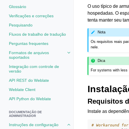
O uso típico de arm
Glossário
hospedadas. O espa
Verificações e correções
tenta manter seu ta
Pesquisando
Nota
Fluxos de trabalho de tradução
Os requisitos reais p
Perguntas frequentes
nele.
Formatos de arquivos
Toggle navigation of Formatos d
suportados
Dica
Integração com controle de
For systems with les
versão
API REST do Weblate
Instalaçã
Weblate Client
API Python do Weblate
Requisitos 
Instale as dependên
DOCUMENTAÇÃO DE
ADMINISTRADOR
Instruções de configuração
# Workaround for
Toggle navigation of Instruções 