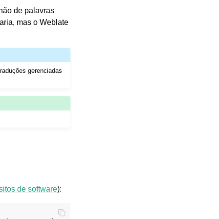
hão de palavras
aria, mas o Weblate
traduções gerenciadas
itos de software
):