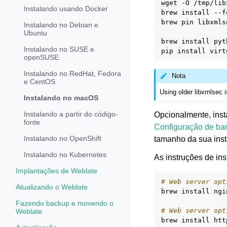
wget
-O
/tmp/lib
Instalando usando Docker
brew
install
--f
brew
pin
libxmls
Instalando no Debian e
Ubuntu
brew
install
pyt
Instalando no SUSE e
pip
install
openSUSE
Instalando no RedHat, Fedora
Nota
e CentOS
Using older libxmlsec 
Instalando no macOS
Instalando a partir do código-
Opcionalmente, inst
fonte
Configuração de ba
Instalando no OpenShift
tamanho da sua inst
Instalando no Kubernetes
As instruções de ins
Implantações de Weblate
# Web server opt
Atualizando o Weblate
brew
install
ngi
Fazendo backup e movendo o
# Web server opt
Weblate
brew
install
htt