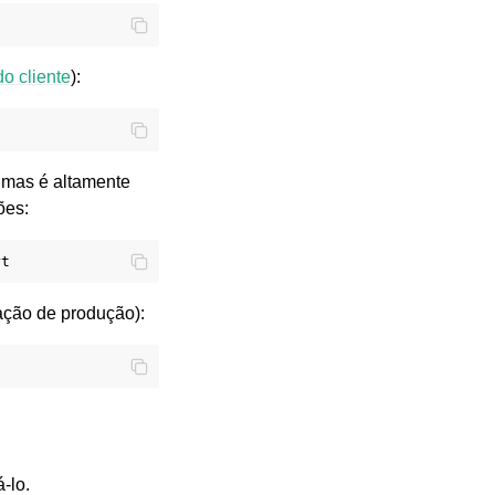
o cliente
):
, mas é altamente
ões:
ação de produção):
-lo.