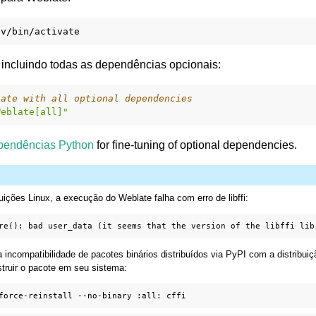
 incluindo todas as dependências opcionais:
late with all optional dependencies
Weblate[all]"
pendências Python
for fine-tuning of optional dependencies.
ições Linux, a execução do Weblate falha com erro de libffi:
 incompatibilidade de pacotes binários distribuídos via PyPI com a distribuiç
struir o pacote em seu sistema:
force-reinstall
--no-binary
:all: