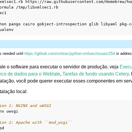
xmlsec1.rb
https://raw.githubusercontent.com/Homebrew/ho
ormula
/tmp/libxmlsec1.rb

ec1

hon
pango
cairo
gobject-introspection
glib
libyaml
pkg-c
is needed until
https://github.com/xmlsec/python-xmlsec/issues/254
is addres
ale o software para executar o servidor de produção, veja
Execu
nco de dados para o Weblate
,
Tarefas de fundo usando Celery
.
alação, você pode querer executar esses componentes em serv
talação local:
ion 1: NGINX and uWSGI
nx
uwsgi

ion 2: Apache with ``mod_wsgi``
pd
