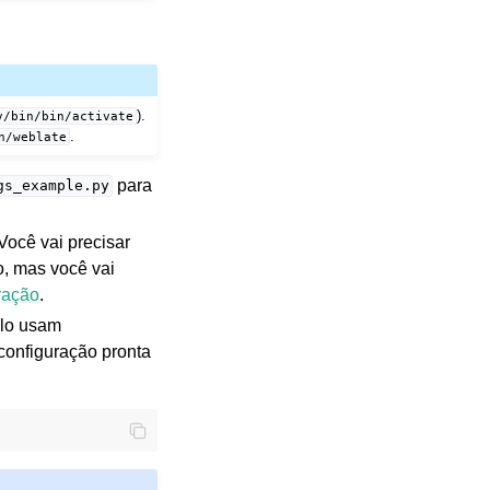
).
v/bin/bin/activate
.
n/weblate
para
gs_example.py
Você vai precisar
o, mas você vai
ração
.
plo usam
onfiguração pronta