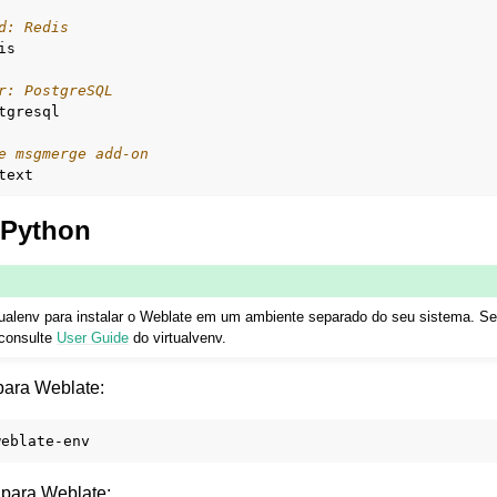
d: Redis
is

r: PostgreSQL
tgresql

e msgmerge add-on
 Python
ualenv para instalar o Weblate em um ambiente separado do seu sistema. Se
 consulte
User Guide
do virtualvenv.
 para Weblate:
v para Weblate: