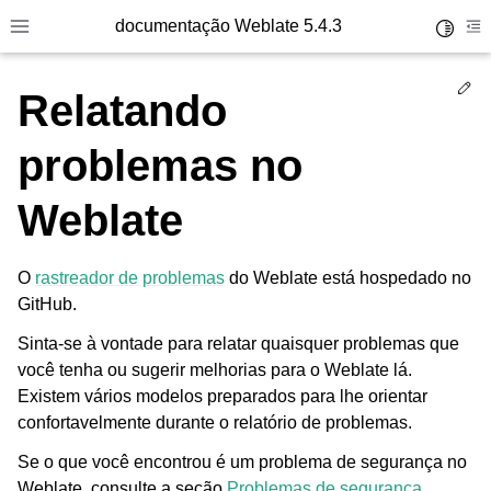
documentação Weblate 5.4.3
Toggle 
Toggle site navigation sidebar
To
Ed
Relatando
problemas no
Weblate
O
rastreador de problemas
do Weblate está hospedado no
GitHub.
Sinta-se à vontade para relatar quaisquer problemas que
você tenha ou sugerir melhorias para o Weblate lá.
Existem vários modelos preparados para lhe orientar
confortavelmente durante o relatório de problemas.
Se o que você encontrou é um problema de segurança no
Weblate, consulte a seção
Problemas de segurança