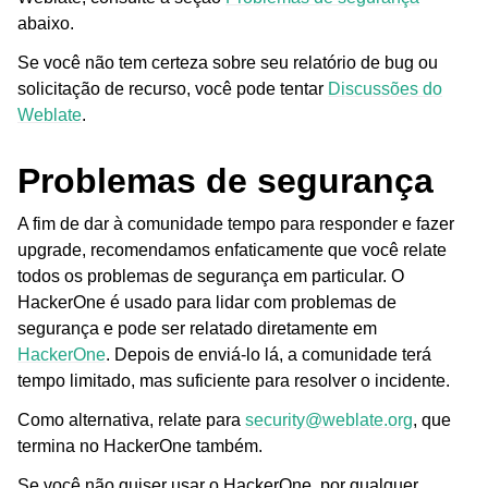
abaixo.
Se você não tem certeza sobre seu relatório de bug ou
solicitação de recurso, você pode tentar
Discussões do
Weblate
.
Problemas de segurança
ggle navigation of Formatos de arquivos suportados
A fim de dar à comunidade tempo para responder e fazer
upgrade, recomendamos enfaticamente que você relate
todos os problemas de segurança em particular. O
HackerOne é usado para lidar com problemas de
segurança e pode ser relatado diretamente em
HackerOne
. Depois de enviá-lo lá, a comunidade terá
tempo limitado, mas suficiente para resolver o incidente.
Como alternativa, relate para
security
@
weblate
.
org
, que
termina no HackerOne também.
ggle navigation of Instruções de configuração
Se você não quiser usar o HackerOne, por qualquer