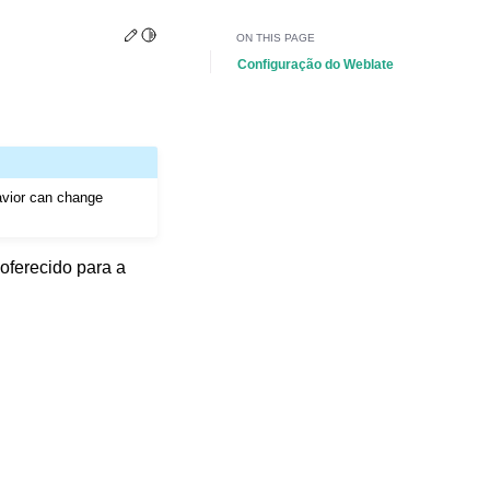
Edit this page
Toggle Light / Dark / Auto color theme
ON THIS PAGE
Configuração do Weblate
avior can change
oferecido para a