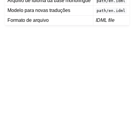
Arquivo de idioma da base monolíngue
path/en.idml
Modelo para novas traduções
path/en.idml
Formato de arquivo
IDML file
e arquivos suportados