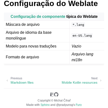
Configuração do Weblate
Configuração de componente
típica do Weblate
Máscara de arquivo
*.lang
Arquivo de idioma da base
en-US.lang
monolíngue
ggle navigation of Formatos de arquivos suportados
Modelo para novas traduções
Vazio
Arquivo lang
Formato de arquivo
mi18n
Previous
Next
Markdown files
Mobile Kotlin resources
Copyright © Michal Čihař
Made with
Sphinx
and
@pradyunsg
's
Furo