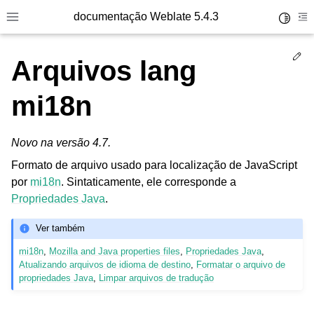
documentação Weblate 5.4.3
Toggle 
Toggle site navigation sidebar
To
Ed
Arquivos lang
mi18n
Novo na versão 4.7.
Formato de arquivo usado para localização de JavaScript
por
mi18n
. Sintaticamente, ele corresponde a
Propriedades Java
.
Ver também
mi18n
,
Mozilla and Java properties files
,
Propriedades Java
,
Atualizando arquivos de idioma de destino
,
Formatar o arquivo de
propriedades Java
,
Limpar arquivos de tradução