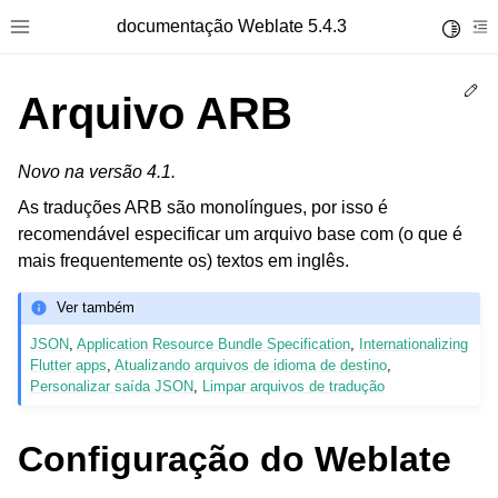
documentação Weblate 5.4.3
Toggle 
Toggle site navigation sidebar
To
Ed
Arquivo ARB
Novo na versão 4.1.
As traduções ARB são monolíngues, por isso é
recomendável especificar um arquivo base com (o que é
mais frequentemente os) textos em inglês.
Ver também
JSON
,
Application Resource Bundle Specification
,
Internationalizing
Flutter apps
,
Atualizando arquivos de idioma de destino
,
Personalizar saída JSON
,
Limpar arquivos de tradução
Configuração do Weblate