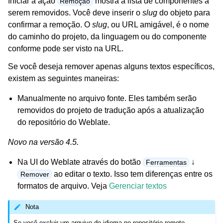
Iniciar a ação
mostra a lista de componentes a
Remoção
serem removidos. Você deve inserir o
slug
do objeto para
confirmar a remoção. O
slug
, ou URL amigável, é o nome
do caminho do projeto, da linguagem ou do componente
conforme pode ser visto na URL.
Se você deseja remover apenas alguns textos específicos,
existem as seguintes maneiras:
Manualmente no arquivo fonte. Eles também serão
removidos do projeto de tradução após a atualização
do repositório do Weblate.
Novo na versão 4.5.
Na UI do Weblate através do botão
↓
Ferramentas
ao editar o texto. Isso tem diferenças entre os
Remover
formatos de arquivo. Veja
Gerenciar textos
Nota
Se você excluir um arquivo de idioma no repositório remoto