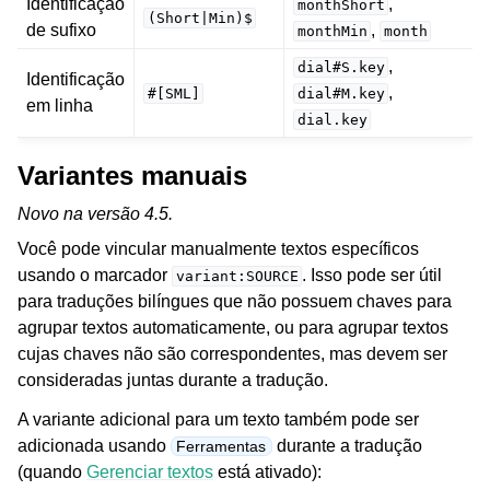
Identificação
,
monthShort
(Short|Min)$
de sufixo
,
monthMin
month
,
dial#S.key
Identificação
,
#[SML]
dial#M.key
em linha
dial.key
Variantes manuais
Novo na versão 4.5.
Você pode vincular manualmente textos específicos
usando o marcador
. Isso pode ser útil
variant:SOURCE
para traduções bilíngues que não possuem chaves para
agrupar textos automaticamente, ou para agrupar textos
cujas chaves não são correspondentes, mas devem ser
consideradas juntas durante a tradução.
A variante adicional para um texto também pode ser
adicionada usando
durante a tradução
Ferramentas
(quando
Gerenciar textos
está ativado):