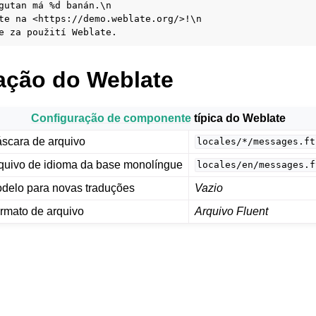
gutan má %d banán.\n

te na <https://demo.weblate.org/>!\n

ação do Weblate
Configuração de componente
típica do Weblate
e arquivos suportados
scara de arquivo
locales/*/messages.ft
quivo de idioma da base monolíngue
locales/en/messages.f
delo para novas traduções
Vazio
rmato de arquivo
Arquivo Fluent