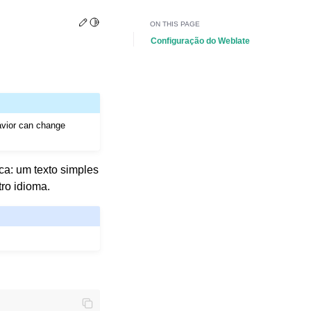
Edit this page
Toggle Light / Dark / Auto color theme
ON THIS PAGE
Configuração do Weblate
avior can change
ca: um texto simples
ro idioma.