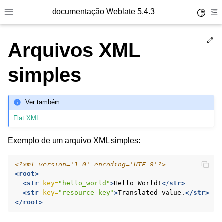
documentação Weblate 5.4.3
Toggle 
Toggle site navigation sidebar
To
Ed
Arquivos XML
simples
Ver também
Flat XML
Exemplo de um arquivo XML simples:
<?xml version='1.0' encoding='UTF-8'?>
<root>
<str
key=
"hello_world"
>
Hello
World!
</str>
<str
key=
"resource_key"
>
Translated
value.
</str>
</root>