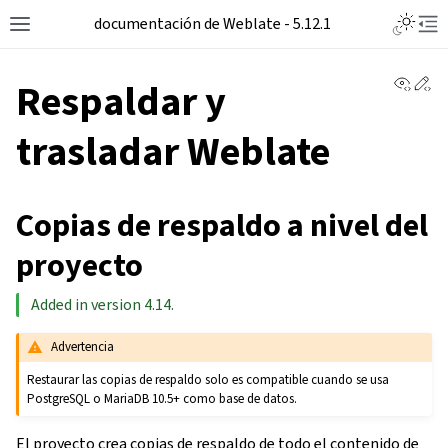
Toggle L
documentación de Weblate - 5.12.1
Toggle site navigation sidebar
Tog
View 
Ed
Respaldar y
trasladar Weblate
Copias de respaldo a nivel del
proyecto
Added in version 4.14.
Advertencia
Restaurar las copias de respaldo solo es compatible cuando se usa
PostgreSQL o MariaDB 10.5+ como base de datos.
El proyecto crea copias de respaldo de todo el contenido de