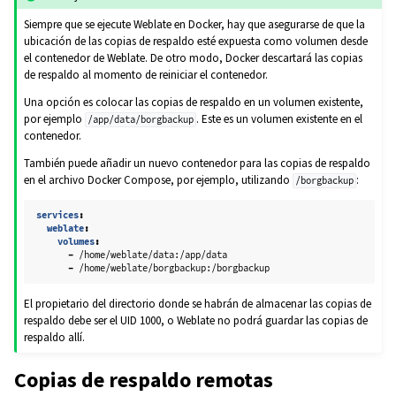
Siempre que se ejecute Weblate en Docker, hay que asegurarse de que la
ubicación de las copias de respaldo esté expuesta como volumen desde
el contenedor de Weblate. De otro modo, Docker descartará las copias
de respaldo al momento de reiniciar el contenedor.
Una opción es colocar las copias de respaldo en un volumen existente,
por ejemplo
. Este es un volumen existente en el
/app/data/borgbackup
contenedor.
También puede añadir un nuevo contenedor para las copias de respaldo
en el archivo Docker Compose, por ejemplo, utilizando
:
/borgbackup
services
:
weblate
:
volumes
:
-
/home/weblate/data:/app/data
-
/home/weblate/borgbackup:/borgbackup
El propietario del directorio donde se habrán de almacenar las copias de
respaldo debe ser el UID 1000, o Weblate no podrá guardar las copias de
respaldo allí.
Copias de respaldo remotas