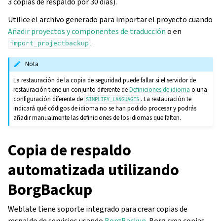
3 copias de respaldo por 30 días).
Utilice el archivo generado para importar el proyecto cuando
Añadir proyectos y componentes de traducción
o en
.
import_projectbackup
Nota
La restauración de la copia de seguridad puede fallar si el servidor de
restauración tiene un conjunto diferente de
Definiciones de idioma
o una
configuración diferente de
. La restauración te
SIMPLIFY_LANGUAGES
indicará qué códigos de idioma no se han podido procesar y podrás
añadir manualmente las definiciones de los idiomas que falten.
Copia de respaldo
automatizada utilizando
gle navigation of Instrucciones de configuración
BorgBackup
Weblate tiene soporte integrado para crear copias de
respaldo de servicios usando
BorgBackup
. Borg crea copias