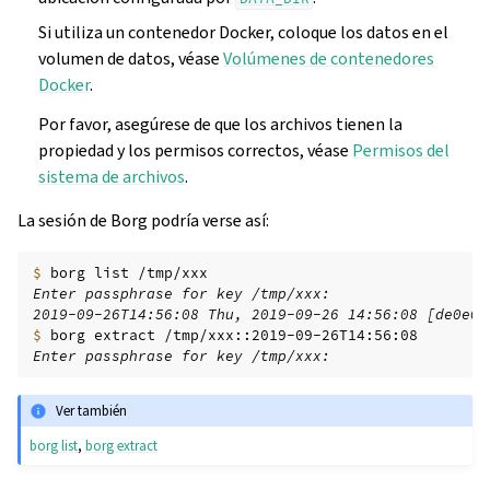
Si utiliza un contenedor Docker, coloque los datos en el
volumen de datos, véase
Volúmenes de contenedores
Docker
.
Por favor, asegúrese de que los archivos tienen la
propiedad y los permisos correctos, véase
Permisos del
sistema de archivos
.
La sesión de Borg podría verse así:
$ 
borg
list
Enter passphrase for key /tmp/xxx:
2019-09-26T14:56:08 Thu, 2019-09-26 14:56:08 [de0e0f
$ 
borg
extract
Enter passphrase for key /tmp/xxx:
Ver también
borg list
,
borg extract