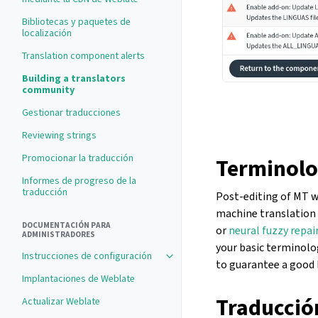
Bibliotecas y paquetes de
localización
Translation component alerts
Building a translators
community
Gestionar traducciones
Reviewing strings
Promocionar la traducción
Terminol
Informes de progreso de la
traducción
Post-editing of MT w
machine translation 
DOCUMENTACIÓN PARA
or
neural fuzzy repai
ADMINISTRADORES
your basic terminolo
Instrucciones de configuración
Toggle navigation of Instrucciones
to guarantee a good 
Implantaciones de Weblate
Traducció
Actualizar Weblate