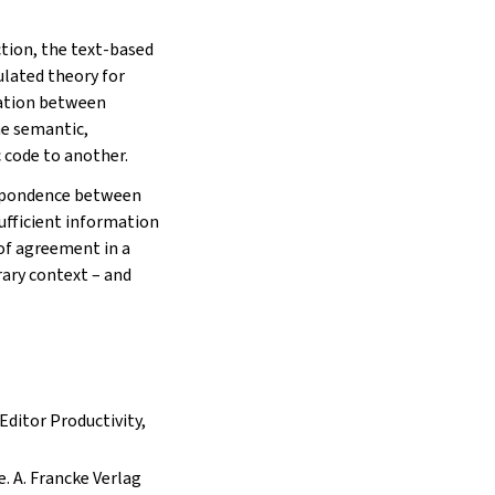
tion, the text-based
ulated theory for
lation between
he semantic,
 code to another.
respondence between
sufficient information
of agreement in a
rary context – and
ditor Productivity,
f
. A. Francke Verlag