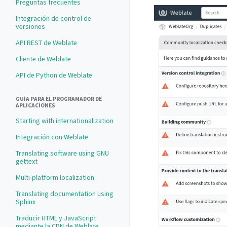
Preguntas frecuentes
Integración de control de
versiones
API REST de Weblate
Cliente de Weblate
API de Python de Weblate
GUÍA PARA EL PROGRAMADOR DE
APLICACIONES
Starting with internationalization
Integración con Weblate
Translating software using GNU
gettext
Multi-platform localization
Translating documentation using
Sphinx
Traducir HTML y JavaScript
mediante la CDN de Weblate