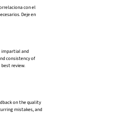
orrelaciona con el
ecesarios. Deje en
n impartial and
and consistency of
 best review.
dback on the quality
ecurring mistakes, and