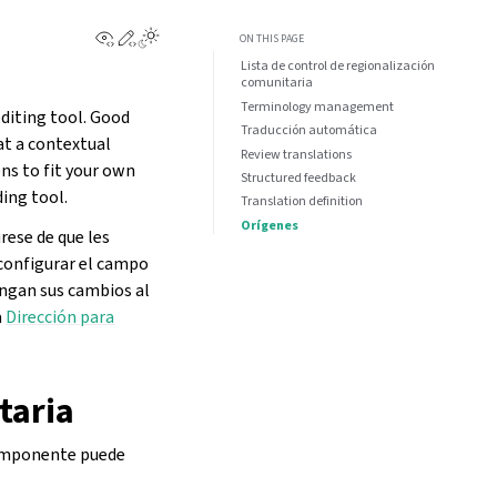
View this page
Edit this page
Toggle Light / Dark / Auto color theme
ON THIS PAGE
Lista de control de regionalización
comunitaria
Terminology management
diting tool. Good
Traducción automática
at a contextual
Review translations
s to fit your own
Structured feedback
ding tool.
Translation definition
Orígenes
rese de que les
 configurar el campo
ngan sus cambios al
a
Dirección para
taria
componente puede