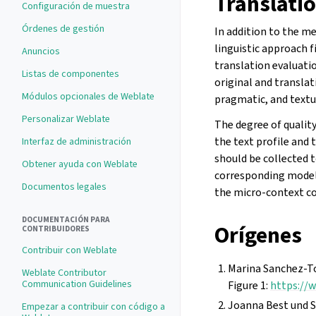
Translatio
Configuración de muestra
Órdenes de gestión
In addition to the m
linguistic approach 
Anuncios
translation evaluati
Listas de componentes
original and transla
Módulos opcionales de Weblate
pragmatic, and textu
Personalizar Weblate
The degree of qualit
the text profile and 
Interfaz de administración
should be collected 
Obtener ayuda con Weblate
corresponding model a
Documentos legales
the micro-context co
DOCUMENTACIÓN PARA
Orígenes
CONTRIBUIDORES
Contribuir con Weblate
Marina Sanchez-To
Weblate Contributor
Communication Guidelines
Figure 1:
https://w
Joanna Best und S
Empezar a contribuir con código a