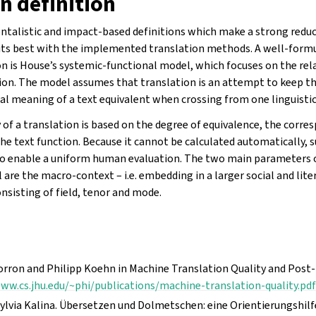
n definition
entalistic and impact-based definitions which make a strong reduc
fits best with the implemented translation methods. A well-form
on is House’s systemic-functional model, which focuses on the re
tion. The model assumes that translation is an attempt to keep t
al meaning of a text equivalent when crossing from one linguistic
y of a translation is based on the degree of equivalence, the cor
the text function. Because it cannot be calculated automatically, 
to enable a uniform human evaluation. The two main parameters 
re the macro-context – i.e. embedding in a larger social and lite
nsisting of field, tenor and mode.
rron and Philipp Koehn in Machine Translation Quality and Post-E
ww.cs.jhu.edu/~phi/publications/machine-translation-quality.pd
ylvia Kalina. Übersetzen und Dolmetschen: eine Orientierungshilfe