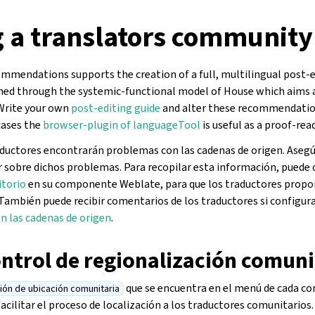
g a translators community
mmendations supports the creation of a full, multilingual post-e
ined through the systemic-functional model of House which aims 
 Write your own
post-editing guide
and alter these recommendation
cases the
browser-plugin of languageTool
is useful as a proof-rea
aductores encontrarán problemas con las cadenas de origen. Asegú
ar sobre dichos problemas. Para recopilar esta información, puede
itorio
en su componente Weblate, para que los traductores propo
. También puede recibir comentarios de los traductores si configur
en las cadenas de origen
.
ontrol de regionalización comuni
que se encuentra en el menú de cada 
ión de ubicación comunitaria
 facilitar el proceso de localización a los traductores comunitarios.