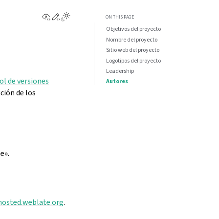
View this page
Edit this page
Toggle Light / Dark / Auto color theme
ON THIS PAGE
Objetivos del proyecto
Nombre del proyecto
Sitio web del proyecto
Logotipos del proyecto
Leadership
ol de versiones
Autores
ución de los
e».
hosted.weblate.org
.