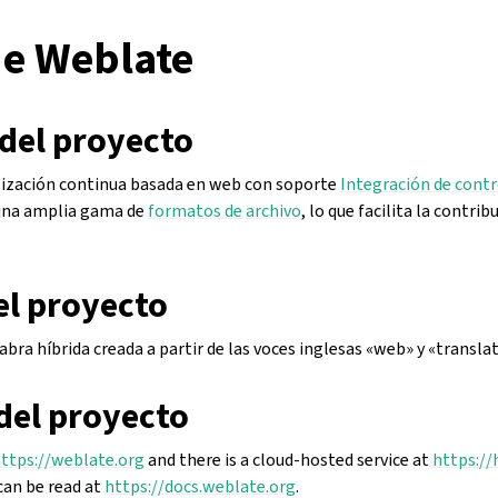
de Weblate
 del proyecto
lización continua basada en web con soporte
Integración de contr
 una amplia gama de
formatos de archivo
, lo que facilita la contrib
l proyecto
bra híbrida creada a partir de las voces inglesas «web» y «translat
del proyecto
ttps://weblate.org
and there is a cloud-hosted service at
https://
an be read at
https://docs.weblate.org
.