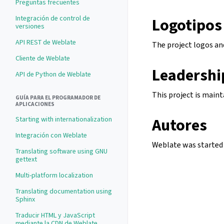
Preguntas frecuentes
Integración de control de
Logotipos
versiones
API REST de Weblate
The project logos and
Cliente de Weblate
Leadershi
API de Python de Weblate
This project is main
GUÍA PARA EL PROGRAMADOR DE
APLICACIONES
Starting with internationalization
Autores
Integración con Weblate
Weblate was started b
Translating software using GNU
gettext
Multi-platform localization
Translating documentation using
Sphinx
Traducir HTML y JavaScript
mediante la CDN de Weblate