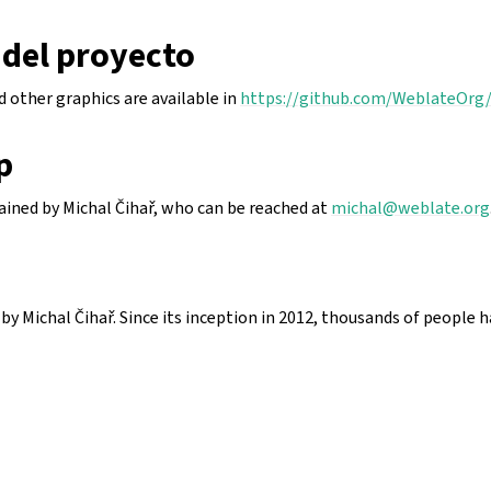
 del proyecto
 other graphics are available in
https://github.com/WeblateOrg/
p
tained by Michal Čihař, who can be reached at
michal
@
weblate
.
org
y Michal Čihař. Since its inception in 2012, thousands of people 