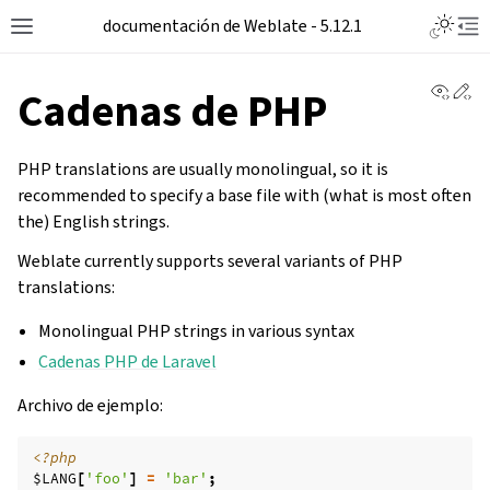
Toggle L
documentación de Weblate - 5.12.1
Toggle site navigation sidebar
Tog
View 
Ed
Cadenas de PHP
PHP translations are usually monolingual, so it is
recommended to specify a base file with (what is most often
the) English strings.
Weblate currently supports several variants of PHP
translations:
Monolingual PHP strings in various syntax
Cadenas PHP de Laravel
Archivo de ejemplo:
<?php
$LANG
[
'foo'
]
=
'bar'
;