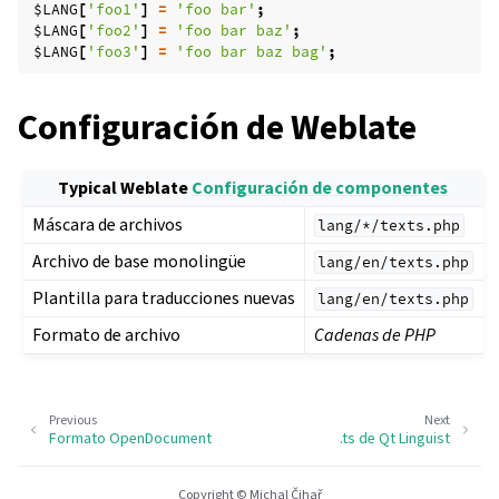
$LANG
[
'foo1'
]
=
'foo bar'
;
$LANG
[
'foo2'
]
=
'foo bar baz'
;
$LANG
[
'foo3'
]
=
'foo bar baz bag'
;
Configuración de Weblate
Typical Weblate
Configuración de componentes
Máscara de archivos
lang/*/texts.php
Archivo de base monolingüe
lang/en/texts.php
Plantilla para traducciones nuevas
lang/en/texts.php
Formato de archivo
Cadenas de PHP
Previous
Next
Formato OpenDocument
.ts de Qt Linguist
Copyright © Michal Čihař