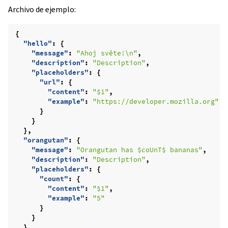
Archivo de ejemplo:
{
"hello"
:
{
"message"
:
"Ahoj světe!\n"
,
"description"
:
"Description"
,
"placeholders"
:
{
"url"
:
{
"content"
:
"$1"
,
"example"
:
"https://developer.mozilla.org"
}
}
},
"orangutan"
:
{
"message"
:
"Orangutan has $coUnT$ bananas"
,
"description"
:
"Description"
,
"placeholders"
:
{
"count"
:
{
"content"
:
"$1"
,
"example"
:
"5"
}
}
},