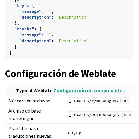
"try"
:
{
"message"
:
""
,
"description"
:
"Description"
},
"thanks"
:
{
"message"
:
""
,
"description"
:
"Description"
}
}
Configuración de Weblate
Typical Weblate
Configuración de componentes
Máscara de archivos
_locales/*/messages.json
gle navigation of Instrucciones de configuración
Archivo de base
_locales/en/messages.json
monolingüe
Plantilla para
Empty
traducciones nuevas