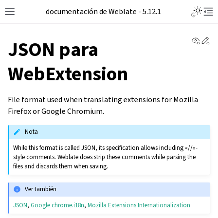
Toggle L
documentación de Weblate - 5.12.1
Toggle site navigation sidebar
Tog
View 
Ed
JSON para
WebExtension
File format used when translating extensions for Mozilla
Firefox or Google Chromium.
Nota
While this format is called JSON, its specification allows including «//»-
style comments. Weblate does strip these comments while parsing the
files and discards them when saving.
Ver también
JSON
,
Google chrome.i18n
,
Mozilla Extensions Internationalization