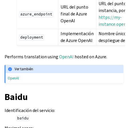
URL del punto f
URL del punto
instancia, por 
final de Azure
azure_endpoint
https://my-
OpenAI
instance.opena
Implementación
Nombre único 
deployment
de Azure OpenAI
despliegue del
Performs translation using
OpenAI
hosted on Azure.
Ver también
OpenAI
Baidu
Identificación del servicio
:
baidu