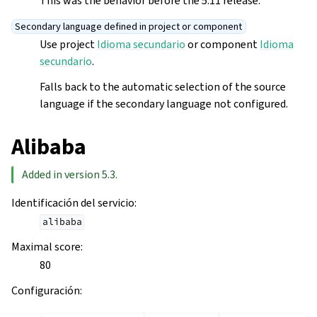
This was the behavior before the 5.11 release.
Secondary language defined in project or component
Use project
Idioma secundario
or component
Idioma
secundario
.
Falls back to the automatic selection of the source
language if the secondary language not configured.
Alibaba
Added in version 5.3.
Identificación del servicio
:
alibaba
Maximal score
:
80
Configuración
: