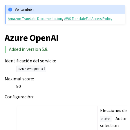
Ver también
Amazon Translate Documentation
,
AWS TranslateFullAccess Policy
Azure OpenAI
Added in version 5.8.
Identificación del servicio
:
azure-openai
Maximal score
:
90
Configuración
:
Elecciones dis
– Automa
auto
selection