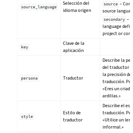
Selección del
– Com
source
source_language
idioma origen
source langua
– S
secondary
language defin
project or co
Clave de la
key
aplicación
Describe la pe
del traductor 
la precisión de 
Traductor
persona
traducción. Po
«Eres un criado
ardillas.»
Describe el est
Estilo de
traducción. Po
style
traductor
«Utilice un len
informal.»