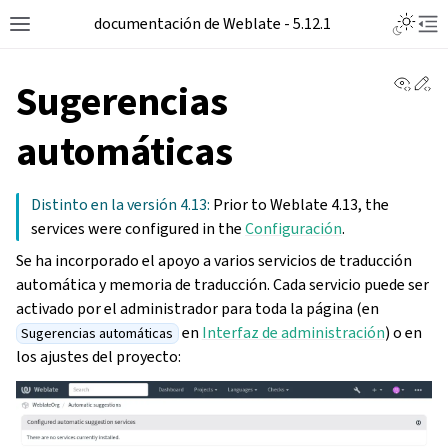
Toggle L
documentación de Weblate - 5.12.1
Toggle site navigation sidebar
Tog
View 
Ed
Sugerencias
automáticas
Distinto en la versión 4.13:
Prior to Weblate 4.13, the
services were configured in the
Configuración
.
Se ha incorporado el apoyo a varios servicios de traducción
automática y memoria de traducción. Cada servicio puede ser
activado por el administrador para toda la página (en
en
Interfaz de administración
) o en
Sugerencias automáticas
los ajustes del proyecto: