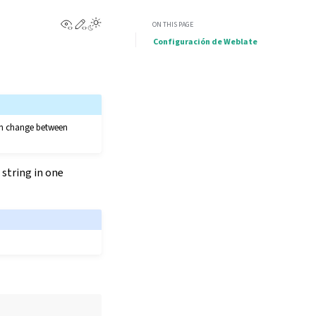
View this page
Edit this page
Toggle Light / Dark / Auto color theme
ON THIS PAGE
Configuración de Weblate
can change between
 string in one