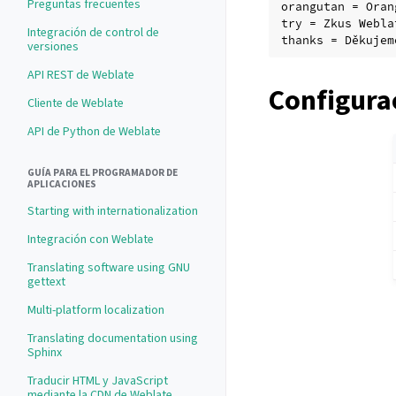
Preguntas frecuentes
orangutan = Oran
try = Zkus Webla
Integración de control de
versiones
API REST de Weblate
Configura
Cliente de Weblate
API de Python de Weblate
GUÍA PARA EL PROGRAMADOR DE
APLICACIONES
Starting with internationalization
Integración con Weblate
Translating software using GNU
gettext
Multi-platform localization
Translating documentation using
Sphinx
Traducir HTML y JavaScript
mediante la CDN de Weblate