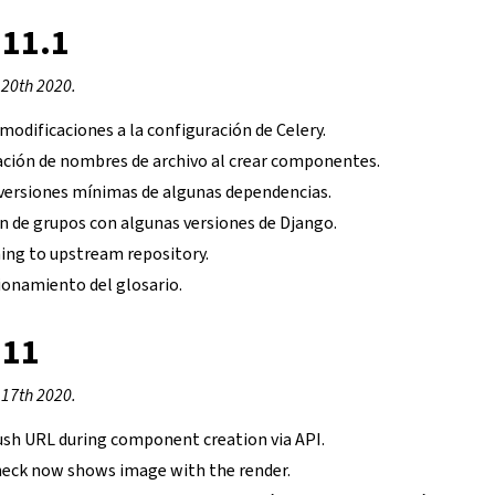
.11.1
 20th 2020.
odificaciones a la configuración de Celery.
dación de nombres de archivo al crear componentes.
s versiones mínimas de algunas dependencias.
ón de grupos con algunas versiones de Django.
ing to upstream repository.
ionamiento del glosario.
.11
 de configuración
 17th 2020.
ush URL during component creation via API.
eck now shows image with the render.