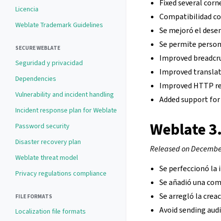
Fixed several corn
Licencia
Compatibilidad co
Weblate Trademark Guidelines
Se mejoró el dese
Se permite persona
SECURE WEBLATE
Improved breadcr
Seguridad y privacidad
Improved translat
Dependencies
Improved HTTP re
Vulnerability and incident handling
Added support for
Incident response plan for Weblate
Weblate 3
Password security
Disaster recovery plan
Released on December
Weblate threat model
Se perfeccionó la i
Privacy regulations compliance
Se añadió una com
Se arregló la crea
FILE FORMATS
Avoid sending audi
Localization file formats