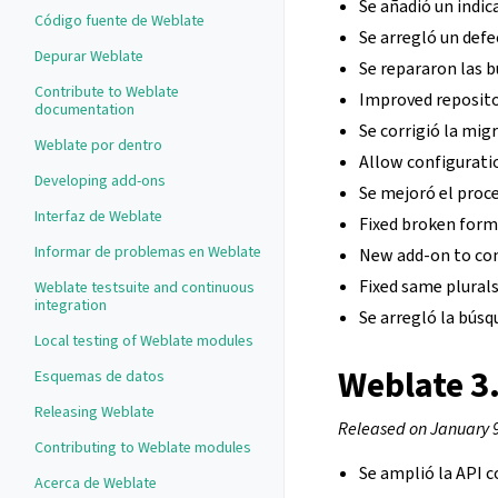
Se añadió un indic
Código fuente de Weblate
Se arregló un def
Depurar Weblate
Se repararon las b
Contribute to Weblate
Improved reposito
documentation
Se corrigió la mig
Weblate por dentro
Allow configuratio
Developing add-ons
Se mejoró el proc
Interfaz de Weblate
Fixed broken form
Informar de problemas en Weblate
New add-on to co
Fixed same plurals
Weblate testsuite and continuous
integration
Se arregló la bús
Local testing of Weblate modules
Weblate 3
Esquemas de datos
Releasing Weblate
Released on January 
Contributing to Weblate modules
Se amplió la API c
Acerca de Weblate