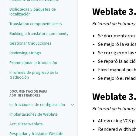
Weblate 3
Bibliotecas y paquetes de
localización
Released on February
Translation component alerts
Building a translators community
Se documentaron m
Gestionar traducciones
Se mejoró la vali
Se corrigieron la
Reviewing strings
Se reparó la adici
Promocionar la traducción
Fixed manual push
Informes de progreso de la
traducción
Se mejoró el relac
DOCUMENTACIÓN PARA
Weblate 3
ADMINISTRADORES
Instrucciones de configuración
Toggle navigation of Instrucciones
Released on February
Implantaciones de Weblate
Allow using VCS p
Actualizar Weblate
Rendered width ch
Respaldar y trasladar Weblate