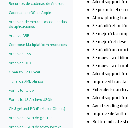
Added support for 
Recursos de cadenas de Android
Se permite el uso
Cadenas de iOS de Apple
Allow placing tran
Archivos de metadatos de tiendas
Se añadió el botón
de aplicaciones
Se mejoró la compa
Archivo ARB
Se mejoró el dese
Compose Multiplatform resources
Se añadió una opc
Archivos CSV
Se muestra el idio
Archivos DTD
Se muestra el cont
Open XML de Excel
Added support for 
Ficheros XML planos
Improved translati
Extended search ca
Formato fluido
Added support for
Formato.JS Archivo JSON
Avoid sending dupl
GNU gettext PO (Portable Object)
Improve default 
Archivos JSON de go-i18n
Better indicate st
Archivos JSON de texto gotext