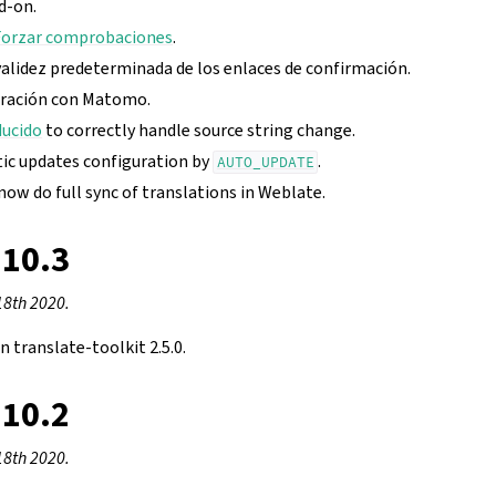
d-on.
Forzar comprobaciones
.
validez predeterminada de los enlaces de confirmación.
gración con Matomo.
ducido
to correctly handle source string change.
ic updates configuration by
.
AUTO_UPDATE
ow do full sync of translations in Weblate.
.10.3
18th 2020.
 translate-toolkit 2.5.0.
.10.2
18th 2020.