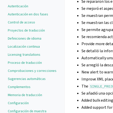
Se repararon los e
Autenticación
Se mejoró el aspec
Autenticación en dos fases
Se muestran perm
Control de acceso
Se muestran las c
Se permite agrupar
Proyectos de traducción
Se recomienda act
Definiciones de idioma
Provide more detai
Localización continua
Se detalló la info
Licensing translations
Automatically unsh
Proceso de traducción
Se arregló la desc
Comprobaciones y correcciones
New alert to warn
Sugerencias automáticas
Improve XML place
The
SINGLE_PROJ
Complementos
Se añadió una opc
Memoria de traducción
Added bulk editing
Configuración
Added support fo
Configuración de muestra