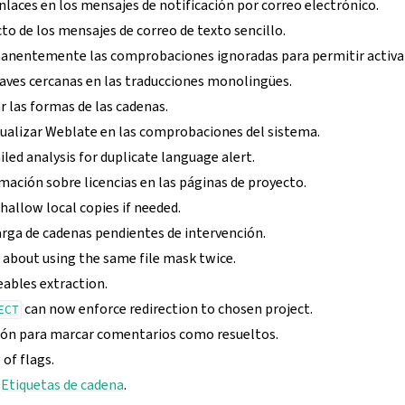
nlaces en los mensajes de notificación por correo electrónico.
to de los mensajes de correo de texto sencillo.
anentemente las comprobaciones ignoradas para permitir activa
laves cercanas en las traducciones monolingües.
 las formas de las cadenas.
ualizar Weblate en las comprobaciones del sistema.
led analysis for duplicate language alert.
rmación sobre licencias en las páginas de proyecto.
allow local copies if needed.
arga de cadenas pendientes de intervención.
 about using the same file mask twice.
ables extraction.
can now enforce redirection to chosen project.
ECT
ión para marcar comentarios como resueltos.
 of flags.
r
Etiquetas de cadena
.