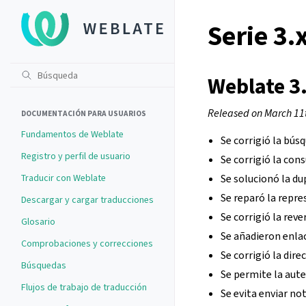
Serie 3.
Weblate 3
Released on March 11
DOCUMENTACIÓN PARA USUARIOS
Fundamentos de Weblate
Se corrigió la bú
Registro y perfil de usuario
Se corrigió la con
Traducir con Weblate
Se solucionó la du
Se reparó la repre
Descargar y cargar traducciones
Se corrigió la reve
Glosario
Se añadieron enlac
Comprobaciones y correcciones
Se corrigió la dir
Búsquedas
Se permite la aut
Flujos de trabajo de traducción
Se evita enviar not