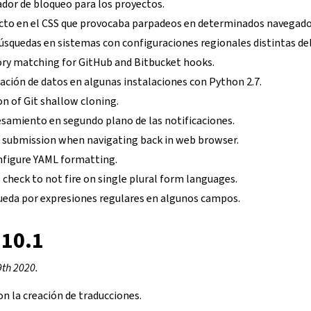
ador de bloqueo para los proyectos.
ecto en el CSS que provocaba parpadeos en determinados navegad
úsquedas en sistemas con configuraciones regionales distintas del
ry matching for GitHub and Bitbucket hooks.
ración de datos en algunas instalaciones con Python 2.7.
n of Git shallow cloning.
esamiento en segundo plano de las notificaciones.
 submission when navigating back in web browser.
nfigure YAML formatting.
 check to not fire on single plural form languages.
queda por expresiones regulares en algunos campos.
.10.1
9th 2020.
on la creación de traducciones.