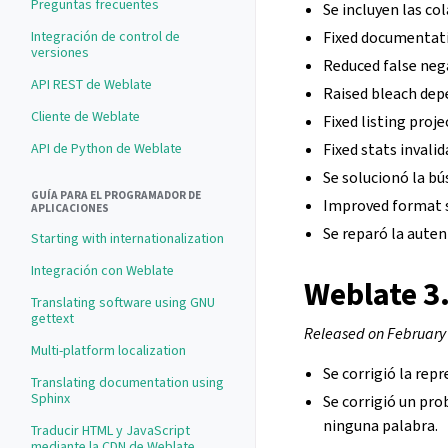
Preguntas frecuentes
Se incluyen las co
Integración de control de
Fixed documentati
versiones
Reduced false neg
API REST de Weblate
Raised bleach dep
Cliente de Weblate
Fixed listing proje
API de Python de Weblate
Fixed stats invali
Se solucionó la b
GUÍA PARA EL PROGRAMADOR DE
Improved format s
APLICACIONES
Se reparó la auten
Starting with internationalization
Integración con Weblate
Weblate 3
Translating software using GNU
gettext
Released on February
Multi-platform localization
Se corrigió la rep
Translating documentation using
Sphinx
Se corrigió un pr
ninguna palabra.
Traducir HTML y JavaScript
mediante la CDN de Weblate