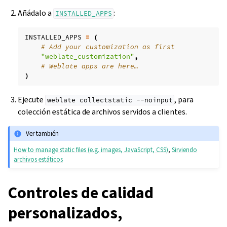
Añádalo a
:
INSTALLED_APPS
INSTALLED_APPS
=
(
# Add your customization as first
"weblate_customization"
,
# Weblate apps are here…
)
Ejecute
, para
weblate
collectstatic
--noinput
colección estática de archivos servidos a clientes.
Ver también
How to manage static files (e.g. images, JavaScript, CSS)
,
Sirviendo
archivos estáticos
Controles de calidad
personalizados,