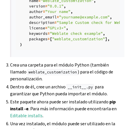
name
=
"weblate_customization"
,
version
=
"0.0.1"
,
author
=
"Your name"
,
author_email
=
"yourname@example.com"
,
description
=
"Sample Custom check for Weblat
license
=
"GPLv3+"
,
keywords
=
"Weblate check example"
,
packages
=
[
"weblate_customization"
],
)
Crea una carpeta para el módulo Python (también
llamado
) para el código de
weblate_customization
personalización.
Dentro de él, cree un archivo
para
__init__.py
garantizar que Python pueda importar el módulo.
Este paquete ahora puede ser instalado utilizando
pip
install -e
. Para más información puede encontrarla en
Editable installs
.
Una vez instalado, el módulo puede ser utilizado en la