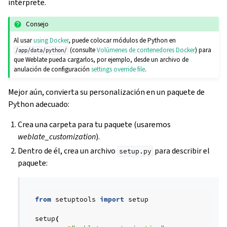
intérprete.
Consejo
Al usar
using Docker
, puede colocar módulos de Python en
(consulte
Volúmenes de contenedores Docker
) para
/app/data/python/
que Weblate pueda cargarlos, por ejemplo, desde un archivo de
anulación de configuración
settings override file
.
Mejor aún, convierta su personalización en un paquete de
Python adecuado:
Crea una carpeta para tu paquete (usaremos
weblate_customization
).
Dentro de él, crea un archivo
para describir el
setup.py
paquete:
gle navigation of Instrucciones de configuración
from
setuptools
import
setup
setup
(