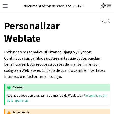
Toggle L
documentación de Weblate - 5.12.1
Toggle site navigation sidebar
Tog
View 
Ed
Personalizar
Weblate
Extienda y personalice utilizando Django y Python.
Contribuya sus cambios upstream tal que todos puedan
beneficiarse. Esto reduce su costes de mantenimiento;
código en Weblate es cuidado de cuando cambie interfaces
internos o refactoricen el código.
Consejo
Además puede personalizar la apariencia de Weblate en
Personalización
de la apariencia
.
Advertencia