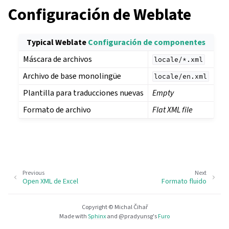
Configuración de Weblate
Typical Weblate
Configuración de componentes
Máscara de archivos
locale/*.xml
Archivo de base monolingüe
locale/en.xml
Plantilla para traducciones nuevas
Empty
Formato de archivo
Flat XML file
Previous
Next
Open XML de Excel
Formato fluido
Copyright © Michal Čihař
Made with
Sphinx
and
@pradyunsg
's
Furo