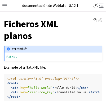
Toggle L
documentación de Weblate - 5.12.1
Toggle site navigation sidebar
Tog
View 
Ed
Ficheros XML
planos
Ver también
Flat XML
Example of a flat XML file:
<?xml version='1.0' encoding='UTF-8'?>
<root>
<str
key=
"hello_world"
>
Hello
World!
</str>
<str
key=
"resource_key"
>
Translated
value.
</str>
</root>