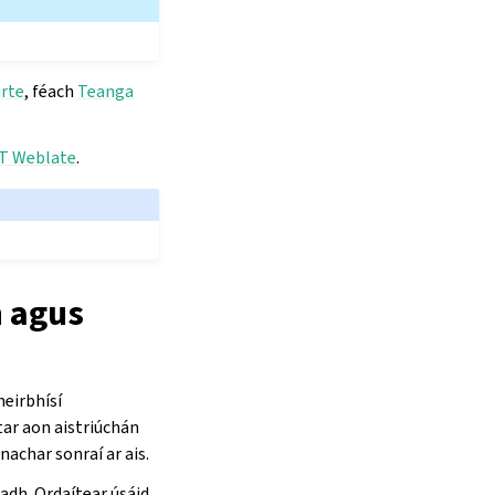
rte
, féach
Teanga
T Weblate
.
n agus
heirbhísí
tar aon aistriúchán
achar sonraí ar ais.
eadh. Ordaítear úsáid