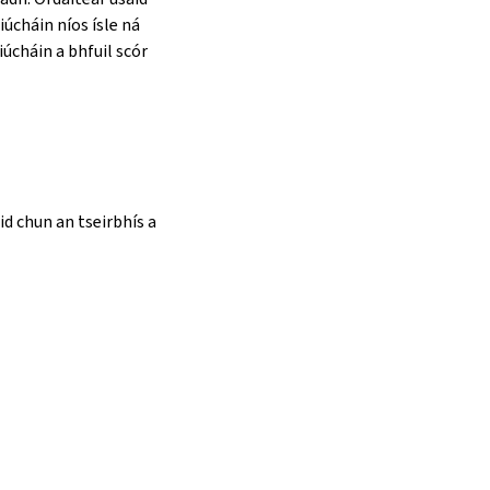
riúcháin níos ísle ná
iúcháin a bhfuil scór
áid chun an tseirbhís a