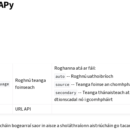
APy
:
Roghanna atá ar fáil:
-- Roghnú uathoibríoch
auto
Roghnú teanga
-- Teanga foinse an chomhph
uage
source
foinseach
-- Teanga thánaisteach at
secondary
dtionscadal nó i gcomhpháirt
URL API
cháin bogearraí saor in aisce a sholáthraíonn aistriúcháin go taca