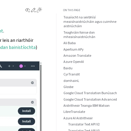
View this page
Edit this page
ON THIS PAGE
Tosaíocht na seirbhísí
meaisínaistriúcháin agus cuimhne
aistriúcháin
ht
.
Teaghráin foinse don
mheaisínaistriúchán
 leis an riarthóir
Ali Baba
an bainistíochta
)
Apertium APy
Amazon Translate
Azure OpenAI
Baidu
CyrTranslit
domhainL
Glosbe
Google Cloud Translation Bunúsach
Google Cloud Translation Advanced
Aistritheoir Teanga IBM Watson
LibreTranslate
Azure AI Aistritheoir
Translator Text API V2
Translator Text API V3