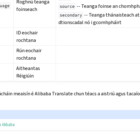
Roghnú teanga
-- Teanga foinse an chomhph
uage
source
foinseach
-- Teanga thánaisteach at
secondary
dtionscadal nó i gcomhpháirt
ID eochair
rochtana
Rún eochair
rochtana
Aitheantas
Réigiúin
iúcháin meaisín é Alibaba Translate chun téacs a aistriú agus tacaío
h Alibaba