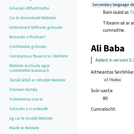
Secondary language de
Gréasáin dífhabhtaithe
Bain úsáid as
T
Cur le doiciméadú Weblate
Titeann sé ar 
Inmheánach láithreán gréasáin
cumraithe.
Breiseáin a fhorbairt
Ali Baba
Comhéadan gréasáin
Ceisteanna a thuairisciú i Weblate
Added in version 5.3
Weblate testsuite agus
comhtháthú leanúnach
Aitheantas Seirbhíse
Tástáil áitiúil ar mhodúil Weblate
alibaba
Stórlann tástála
Scór uasta
:
80
Scéimeanna sonraí
Cumraíocht
:
Gréasáin a scaoileadh
Ag cur le modúil Weblate
Maidir le Weblate