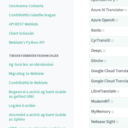
Ceisteanna Coitianta
Comhtháthú rialaithe leagan
API REST Weblate
Cliant Gréasáin
Weblate's Python API
TREOIR FORBRÓIR FEIDHMCHLÁR
Ag tosú leis an idirnáisiúnú
Migrating to Weblate
Comhtháthú le Weblate
Bogearraí a aistriú ag baint úsáide
as gettext GNU
Logánú il-ardáin
doiciméid a aistriú ag baint úsáide
as Sphinx