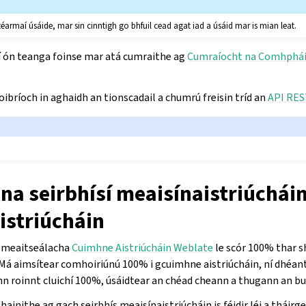
téarmaí úsáide, mar sin cinntigh go bhfuil cead agat iad a úsáid mar is mian leat.
sí ón teanga foinse mar atá cumraithe ag
Cumraíocht na Comhphái
oibríoch in aghaidh an tionscadail a chumrú freisin tríd an
API RES
na seirbhísí meaisínaistriúchái
istriúcháin
ag meaitseálacha
Cuimhne Aistriúcháin Weblate
le scór 100% thar s
 Má aimsítear comhoiriúnú 100% i gcuimhne aistriúcháin, ní dhéan
nn roinnt cluichí 100%, úsáidtear an chéad cheann a thugann an bun
ainithe ag gach seirbhís meaisínaistriúcháin is féidir léi a tháirg