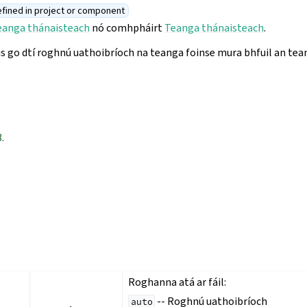
fined in project or component
eanga thánaisteach
nó comhpháirt
Teanga thánaisteach
.
ais go dtí roghnú uathoibríoch na teanga foinse mura bhfuil an te
.
:
Roghanna atá ar fáil:
-- Roghnú uathoibríoch
auto