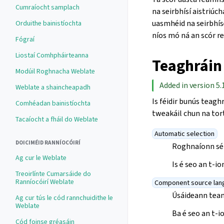
Cumraíocht samplach
na seirbhísí aistriúch
uasmhéid na seirbhíse
Orduithe bainistíochta
níos mó ná an scór re
Fógraí
Liostaí Comhpháirteanna
Teaghráin
Modúil Roghnacha Weblate
Added in version 5.
Weblate a shaincheapadh
Is féidir bunús teaghr
Comhéadan bainistíochta
tweakáil chun na torth
Tacaíocht a fháil do Weblate
Automatic selection
DOICIMÉID RANNÍOCÓIRÍ
Roghnaíonn sé 
Ag cur le Weblate
Is é seo an t-
Treoirlínte Cumarsáide do
Ranníocóirí Weblate
Component source lan
Úsáideann tean
Ag cur tús le cód rannchuidithe le
Weblate
Ba é seo an t-i
Cód foinse gréasáin