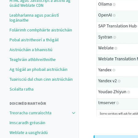
HTML agus JavaScript a aistriú ag
úsáid Weblate CDN
Leabharlanna agus pacáistí
logánaithe
Foláirimh comhpháirte aistriúcháin
Pobal aistritheoirí a thógáil
Aistriúcháin a bhainistiú
Teaghráin athbhreithnithe
Ag tógáil an phobail aistriúcháin
Tuairisciú dul chun cinn aistriúcháin
Scéalta ratha
DOICIMÉID RIARTHÓIR
Treoracha cumraíochta
Imscaradh gréasáin
Weblate a uasghrádú