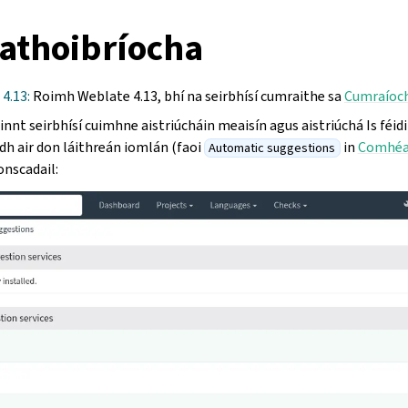
uathoibríocha
 4.13:
Roimh Weblate 4.13, bhí na seirbhísí cumraithe sa
Cumraíoc
nnt seirbhísí cuimhne aistriúcháin meaisín agus aistriúchá Is féidir
dh air don láithreán iomlán (faoi
in
Comhéad
Automatic suggestions
onscadail: