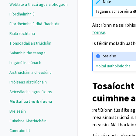
Note
Weblate a thacú agus a bhogadh
Tagann siad faoi réir a d
Fíordheimhniú
Fíordheimhniú dhá-fhachtóir
Aistríonn na seirbhí
foinse
.
Rialú rochtana
Is féidir moladh uath
Tionscadail aistriúcháin
Sainmhínithe teanga
See also
Logánú leanúnach
Moltaí uathoibríocha
Aistriúcháin a cheadúnú
Próiseas aistriúcháin
Tosaíocht 
Seiceálacha agus fixups
cuimhne a
Moltaí uathoibríocha
:ref:Bíonn tús áite 
Breiseáin
meaisínaistriúcháin.
Cuimhne Aistriúcháin
meaisín. Má tharlaío
Cumraíocht
Tá scór uasta réamhsh