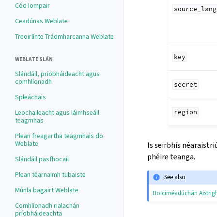
Cód Iompair
source_lang
Ceadúnas Weblate
Treoirlínte Trádmharcanna Weblate
key
WEBLATE SLÁN
Slándáil, príobháideacht agus
comhlíonadh
secret
Spleáchais
region
Leochaileacht agus láimhseáil
teagmhas
Plean freagartha teagmhais do
Weblate
Is seirbhís néaraistr
phéire teanga.
Slándáil pasfhocail
Plean téarnaimh tubaiste
See also
Múnla bagairt Weblate
Doiciméadúchán Aistrig
Comhlíonadh rialachán
príobháideachta