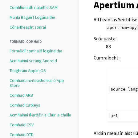
Apertium 
Comhlíonadh rialuithe SAM
Múnla Bagairt Logánaithe
Aitheantas Seirbhíse
Cónaitheacht sonraí
apertium-apy
Scór uasta
:
FORMÁIDÍ COMHAID
88
Formáidí comhaid logánaithe
Cumraíocht
:
Acmhainní sreang Android
Teaghráin Apple iOS
Comhaid meiteashonraí ó App
Store
source_lang
Comhad ARB
Comhad Catkeys
Acmhainní Il-ardáin a Chur le chéile
url
Comhaid CSV
Ardán meaisín aistriú
Comhaid DTD