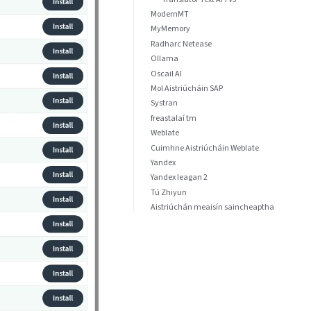
ModernMT
MyMemory
Radharc Netease
Ollama
Oscail AI
Mol Aistriúcháin SAP
Systran
freastalaí tm
Weblate
Cuimhne Aistriúcháin Weblate
Yandex
Yandex leagan 2
Tú Zhiyun
Aistriúchán meaisín saincheaptha