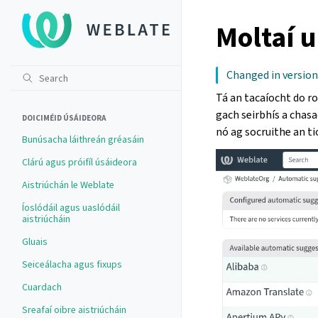
Moltaí 
Changed in version
Tá an tacaíocht do roi
gach seirbhís a chasa
DOICIMÉID ÚSÁIDEORA
nó ag socruithe an ti
Bunúsacha láithreán gréasáin
Clárú agus próifíl úsáideora
Aistriúchán le Weblate
Íoslódáil agus uaslódáil
aistriúcháin
Gluais
Seiceálacha agus fixups
Cuardach
Sreafaí oibre aistriúcháin