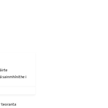
áirte
á sainmhínithe i
r teoranta