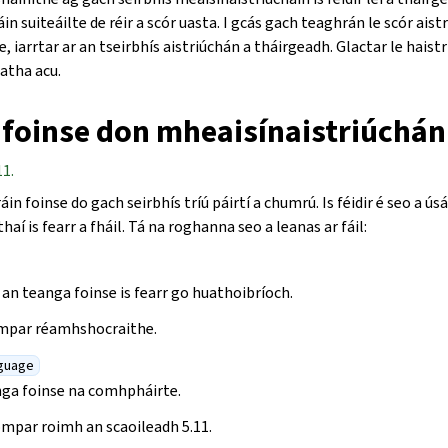
áin suiteáilte de réir a scór uasta. I gcás gach teaghrán le scór aist
, iarrtar ar an tseirbhís aistriúchán a tháirgeadh. Glactar le haistr
atha acu.
 foinse don mheaisínaistriúchán
11.
áin foinse do gach seirbhís tríú páirtí a chumrú. Is féidir é seo a ús
aí is fearr a fháil. Tá na roghanna seo a leanas ar fáil:
an teanga foinse is fearr go huathoibríoch.
iompar réamhshocraithe.
guage
ga foinse na comhpháirte.
ompar roimh an scaoileadh 5.11.