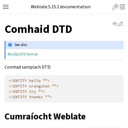
Weblate 5.15.2 documentation
View 
Ed
Comhaid DTD
See also
Mozilla DTD format
Comhad samplach DTD:
<!ENTITY hello "">
<!ENTITY orangutan "">
<!ENTITY try "">
<!ENTITY thanks "">
Cumraíocht Weblate