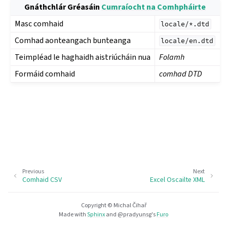
Gnáthchlár Gréasáin
Cumraíocht na Comhpháirte
Masc comhaid
locale/*.dtd
Comhad aonteangach bunteanga
locale/en.dtd
Teimpléad le haghaidh aistriúcháin nua
Folamh
Formáid comhaid
comhad DTD
Previous
Next
Comhaid CSV
Excel Oscailte XML
Copyright © Michal Čihař
Made with
Sphinx
and
@pradyunsg
's
Furo