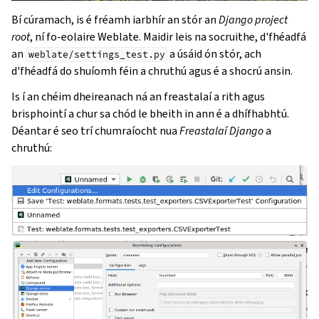
Bí cúramach, is é fréamh iarbhír an stór an
Django project
root
, ní fo-eolaire Weblate. Maidir leis na socruithe, d'fhéadfá
an
a úsáid ón stór, ach
weblate/settings_test.py
d'fhéadfá do shuíomh féin a chruthú agus é a shocrú ansin.
Is í an chéim dheireanach ná an freastalaí a rith agus
brisphointí a chur sa chód le bheith in ann é a dhífhabhtú.
Déantar é seo trí chumraíocht nua
Freastalaí Django
a
chruthú: