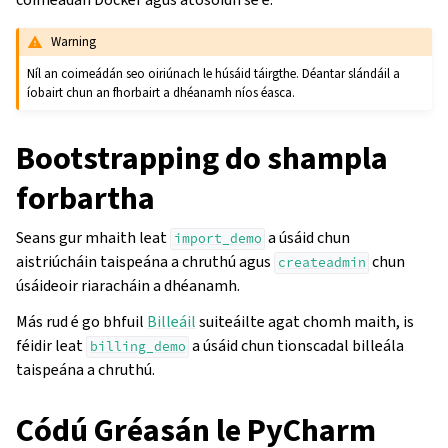
Warning
Níl an coimeádán seo oiriúnach le húsáid táirgthe. Déantar slándáil a
íobairt chun an fhorbairt a dhéanamh níos éasca.
Bootstrapping do shampla
forbartha
Seans gur mhaith leat
a úsáid chun
import_demo
aistriúcháin taispeána a chruthú agus
chun
createadmin
úsáideoir riaracháin a dhéanamh.
Más rud é go bhfuil
Billeáil
suiteáilte agat chomh maith, is
féidir leat
a úsáid chun tionscadal billeála
billing_demo
taispeána a chruthú.
Códú Gréasán le PyCharm