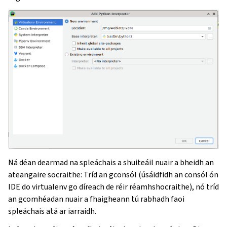
Ná déan dearmad na spleáchais a shuiteáil nuair a bheidh an
ateangaire socraithe: Tríd an gconsól (úsáidfidh an consól ón
IDE do virtualenv go díreach de réir réamhshocraithe), nó tríd
an gcomhéadan nuair a fhaigheann tú rabhadh faoi
spleáchais atá ar iarraidh.