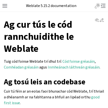
Weblate 5.15.2 documentation
View 
Ed
Ag cur tús le cód
rannchuidithe le
Weblate
Tuig cód foinse Weblate trí dhul trí:
Cód foinse gréasáin
,
Comhéadan gréasáin
agus
Inmheánach láithreán gréasáin
.
Ag tosú leis an codebase
Cuir tú féin ar an eolas faoi bhunachar cód Weblate, trí thriail
a dhéanamh ar na fabhtanna a bhfuil an lipéad orthu
good
first issue
.