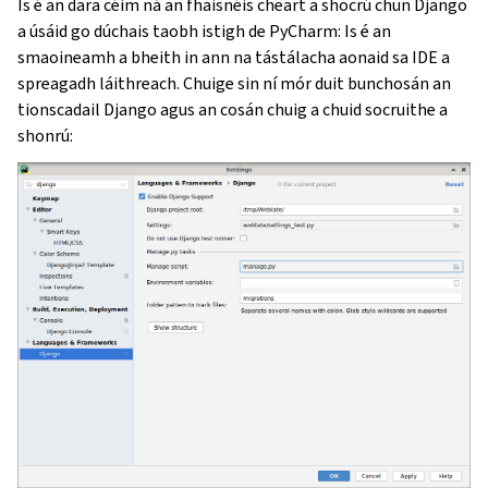
Is é an dara céim ná an fhaisnéis cheart a shocrú chun Django
a úsáid go dúchais taobh istigh de PyCharm: Is é an
smaoineamh a bheith in ann na tástálacha aonaid sa IDE a
spreagadh láithreach. Chuige sin ní mór duit bunchosán an
tionscadail Django agus an cosán chuig a chuid socruithe a
shonrú: