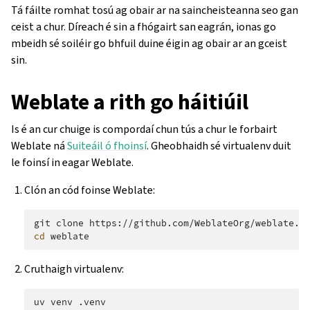
Tá fáilte romhat tosú ag obair ar na saincheisteanna seo gan
ceist a chur. Díreach é sin a fhógairt san eagrán, ionas go
mbeidh sé soiléir go bhfuil duine éigin ag obair ar an gceist
sin.
Weblate a rith go háitiúil
Is é an cur chuige is compordaí chun tús a chur le forbairt
Weblate ná
Suiteáil ó fhoinsí
. Gheobhaidh sé virtualenv duit
le foinsí in eagar Weblate.
Clón an cód foinse Weblate:
git
clone
cd
Cruthaigh virtualenv:
uv
venv