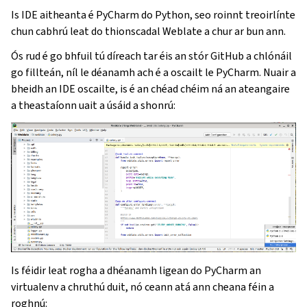
Is IDE aitheanta é PyCharm do Python, seo roinnt treoirlínte
chun cabhrú leat do thionscadal Weblate a chur ar bun ann.
Ós rud é go bhfuil tú díreach tar éis an stór GitHub a chlónáil
go fillteán, níl le déanamh ach é a oscailt le PyCharm. Nuair a
bheidh an IDE oscailte, is é an chéad chéim ná an ateangaire
a theastaíonn uait a úsáid a shonrú:
Is féidir leat rogha a dhéanamh ligean do PyCharm an
virtualenv a chruthú duit, nó ceann atá ann cheana féin a
roghnú: