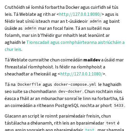
Cruthóidh sé íomhá forbartha Docker agus cuirfidh sé tús
leis. Tá Weblate ag rith ar <
http://127.0.0.1:8080/
> agus is
féidir leat síniú isteach mar an t-úsáideoir
ag baint
admin
úsáide as
mar an focal faire. Tá an suiteáil nua
admin
folamh, mar sin b'fhéidir gur mhaith leat leanúint ar
aghaidh le
Tionscadail agus comhpháirteanna aistriúcháin a
chur leis
.
Tá Weblate cumraithe chun coimeádán
maildev
a úsáid mar
fhreastalaí ríomhphoist. Is féidir na ríomhphoist a
sheachadtar a fheiceáil ag <
http://127.0.0.1:1080/
>.
Tá na
agus
le haghaidh
Dockerfile
docker-compose.yml
seo suite sa chomhadlann
. Chun rochtain níos
dev-docker
éasca a fháil ar an mbunachar sonraí le linn na forbartha, tá
an coimeádán a ritheann PostgreSQL nochta ar phort
.
5433
Glacann an script le roinnt paraiméadair freisin, chun
tástálacha a dhéanamh, rith leis an bparaiméadar
é
test
agus ansin sonraigh aon pharaiméadair
, mar shampla
test