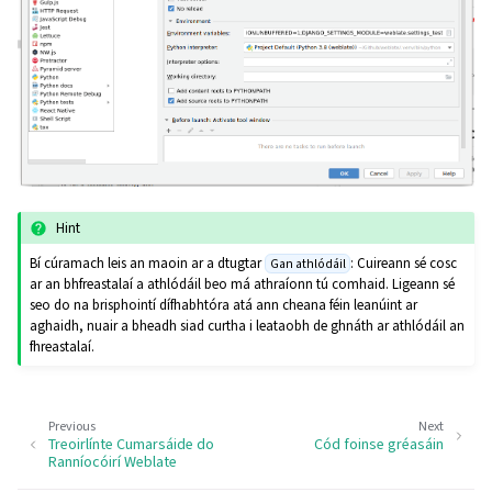
Hint
Bí cúramach leis an maoin ar a dtugtar
: Cuireann sé cosc
Gan athlódáil
ar an bhfreastalaí a athlódáil beo má athraíonn tú comhaid. Ligeann sé
seo do na brisphointí dífhabhtóra atá ann cheana féin leanúint ar
aghaidh, nuair a bheadh siad curtha i leataobh de ghnáth ar athlódáil an
fhreastalaí.
Previous
Next
Treoirlínte Cumarsáide do
Cód foinse gréasáin
Ranníocóirí Weblate