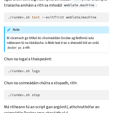
trialacha amháin a rith sa mhodúl
:
weblate.machine
./rundev.sh
test
--exitfirst
Note
Bí cúramach go bhfuil do choimeádáin Docker ag feidhmiú sula
ndéanann tú na tástálacha. Is féidir leat é sin a sheiceáil tríd an ordú
a rith.
docker
ps
Chun na logaí a thaispeáint:
./rundev.sh
Chun na coimeádáin chúlra a stopadh, rith:
./rundev.sh
Má ritheann tú an script gan argóintí, athchruthófar an
coimeádán Docker agus atosóidh sé é.