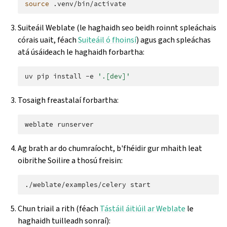
source
Suiteáil Weblate (le haghaidh seo beidh roinnt spleáchais
córais uait, féach
Suiteáil ó fhoinsí
) agus gach spleáchas
atá úsáideach le haghaidh forbartha:
uv
pip
install
-e
'.[dev]'
Tosaigh freastalaí forbartha:
weblate
Ag brath ar do chumraíocht, b'fhéidir gur mhaith leat
oibrithe Soilire a thosú freisin:
./weblate/examples/celery
Chun triail a rith (féach
Tástáil áitiúil ar Weblate
le
haghaidh tuilleadh sonraí):