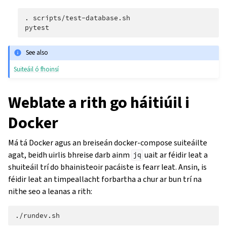
.
scripts/test-database.sh

See also
Suiteáil ó fhoinsí
Weblate a rith go háitiúil i
Docker
Má tá Docker agus an breiseán docker-compose suiteáilte
agat, beidh uirlis bhreise darb ainm
uait ar féidir leat a
jq
shuiteáil trí do bhainisteoir pacáiste is fearr leat. Ansin, is
féidir leat an timpeallacht forbartha a chur ar bun trí na
nithe seo a leanas a rith: