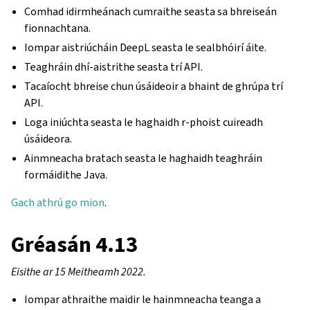
Comhad idirmheánach cumraithe seasta sa bhreiseán
fionnachtana.
Iompar aistriúcháin DeepL seasta le sealbhóirí áite.
Teaghráin dhí-aistrithe seasta trí API.
Tacaíocht bhreise chun úsáideoir a bhaint de ghrúpa trí
API.
Loga iniúchta seasta le haghaidh r-phoist cuireadh
úsáideora.
Ainmneacha bratach seasta le haghaidh teaghráin
formáidithe Java.
Gach athrú go mion
.
Gréasán 4.13
Eisithe ar 15 Meitheamh 2022.
Iompar athraithe maidir le hainmneacha teanga a