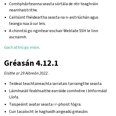
Comhpháirteanna seasta sórtála de réir teaghráin
neamhaistrithe.
Cailliúint fhéideartha seasta na n-aistriúchán agus
teanga nua á cur leis.
A chinntiú go ngintear eochair Weblate SSH le linn
ascnaimh.
Gach athrú go mion
.
Gréasán 4.12.1
Eisithe ar 29 Aibreán 2022.
Teideal teachtaireachta iarratais tarraingthe seasta.
Láimhseáil feabhsaithe earráide comhréire i bhformáid
Líofa.
Taispeáint avatar seasta i r-phoist fógra.
Cuir tacaíocht le haghaidh airgeadú gréasáin.