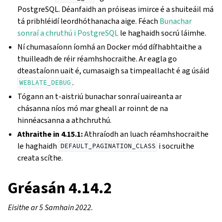
PostgreSQL. Déanfaidh an próiseas imirce é a shuiteáil má
tá pribhléidí leordhóthanacha aige. Féach
Bunachar
sonraí a chruthú i PostgreSQL
le haghaidh socrú láimhe.
Ní chumasaíonn íomhá an Docker mód dífhabhtaithe a
thuilleadh de réir réamhshocraithe. Ar eagla go
dteastaíonn uait é, cumasaigh sa timpeallacht é ag úsáid
.
WEBLATE_DEBUG
Tógann an t-aistriú bunachar sonraí uaireanta ar
chásanna níos mó mar gheall ar roinnt de na
hinnéacsanna a athchruthú.
Athraithe in 4.15.1:
Athraíodh an luach réamhshocraithe
le haghaidh
i socruithe
DEFAULT_PAGINATION_CLASS
creata scíthe.
Gréasán 4.14.2
Eisithe ar 5 Samhain 2022.