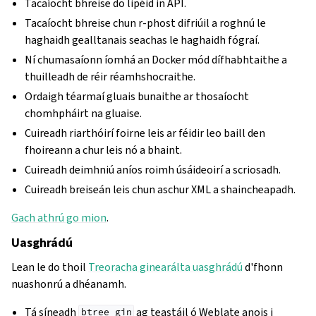
Tacaíocht bhreise do lipéid in API.
Tacaíocht bhreise chun r-phost difriúil a roghnú le
haghaidh gealltanais seachas le haghaidh fógraí.
Ní chumasaíonn íomhá an Docker mód dífhabhtaithe a
thuilleadh de réir réamhshocraithe.
Ordaigh téarmaí gluais bunaithe ar thosaíocht
chomhpháirt na gluaise.
Cuireadh riarthóirí foirne leis ar féidir leo baill den
fhoireann a chur leis nó a bhaint.
Cuireadh deimhniú aníos roimh úsáideoirí a scriosadh.
Cuireadh breiseán leis chun aschur XML a shaincheapadh.
Gach athrú go mion
.
Uasghrádú
Lean le do thoil
Treoracha ginearálta uasghrádú
d'fhonn
nuashonrú a dhéanamh.
Tá síneadh
ag teastáil ó Weblate anois i
btree_gin