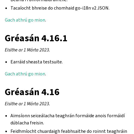
Tacaíocht bhreise do chomhaid go-i18n v2 JSON.
Gach athrú go mion
.
Gréasán 4.16.1
Eisithe ar 1 Márta 2023.
Earráid sheasta testsuite.
Gach athrú go mion
.
Gréasán 4.16
Eisithe ar 1 Márta 2023.
Aimsíonn seiceálacha teaghrán formáide anois formáidí
dúblacha freisin.
Feidhmíocht chuardaigh feabhsaithe do roinnt teaghráin