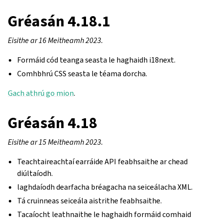
Gréasán 4.18.1
Eisithe ar 16 Meitheamh 2023.
Formáid cód teanga seasta le haghaidh i18next.
Comhbhrú CSS seasta le téama dorcha.
Gach athrú go mion
.
Gréasán 4.18
Eisithe ar 15 Meitheamh 2023.
Teachtaireachtaí earráide API feabhsaithe ar chead
diúltaíodh.
laghdaíodh dearfacha bréagacha na seiceálacha XML.
Tá cruinneas seiceála aistrithe feabhsaithe.
Tacaíocht leathnaithe le haghaidh formáid comhaid