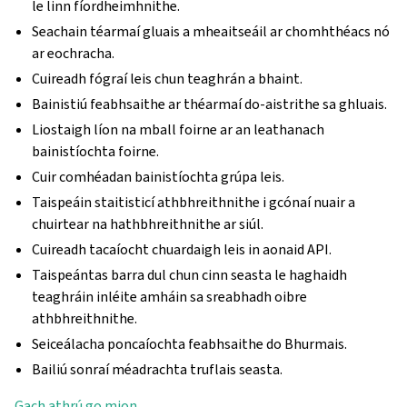
le linn fíordheimhnithe.
Seachain téarmaí gluais a mheaitseáil ar chomhthéacs nó
ar eochracha.
Cuireadh fógraí leis chun teaghrán a bhaint.
Bainistiú feabhsaithe ar théarmaí do-aistrithe sa ghluais.
Liostaigh líon na mball foirne ar an leathanach
bainistíochta foirne.
Cuir comhéadan bainistíochta grúpa leis.
Taispeáin staitisticí athbhreithnithe i gcónaí nuair a
chuirtear na hathbhreithnithe ar siúl.
Cuireadh tacaíocht chuardaigh leis in aonaid API.
Taispeántas barra dul chun cinn seasta le haghaidh
teaghráin inléite amháin sa sreabhadh oibre
athbhreithnithe.
Seiceálacha poncaíochta feabhsaithe do Bhurmais.
Bailiú sonraí méadrachta truflais seasta.
Gach athrú go mion
.