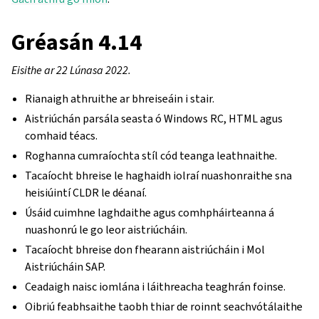
Gréasán 4.14
Eisithe ar 22 Lúnasa 2022.
Rianaigh athruithe ar bhreiseáin i stair.
Aistriúchán parsála seasta ó Windows RC, HTML agus
comhaid téacs.
Roghanna cumraíochta stíl cód teanga leathnaithe.
Tacaíocht bhreise le haghaidh iolraí nuashonraithe sna
heisiúintí CLDR le déanaí.
Úsáid cuimhne laghdaithe agus comhpháirteanna á
nuashonrú le go leor aistriúcháin.
Tacaíocht bhreise don fhearann aistriúcháin i Mol
Aistriúcháin SAP.
Ceadaigh naisc iomlána i láithreacha teaghrán foinse.
Oibriú feabhsaithe taobh thiar de roinnt seachvótálaithe