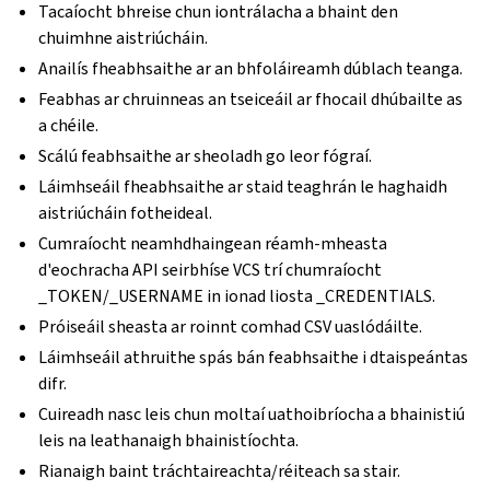
Tacaíocht bhreise chun iontrálacha a bhaint den
chuimhne aistriúcháin.
Anailís fheabhsaithe ar an bhfoláireamh dúblach teanga.
Feabhas ar chruinneas an tseiceáil ar fhocail dhúbailte as
a chéile.
Scálú feabhsaithe ar sheoladh go leor fógraí.
Láimhseáil fheabhsaithe ar staid teaghrán le haghaidh
aistriúcháin fotheideal.
Cumraíocht neamhdhaingean réamh-mheasta
d'eochracha API seirbhíse VCS trí chumraíocht
_TOKEN/_USERNAME in ionad liosta _CREDENTIALS.
Próiseáil sheasta ar roinnt comhad CSV uaslódáilte.
Láimhseáil athruithe spás bán feabhsaithe i dtaispeántas
difr.
Cuireadh nasc leis chun moltaí uathoibríocha a bhainistiú
leis na leathanaigh bhainistíochta.
Rianaigh baint tráchtaireachta/réiteach sa stair.