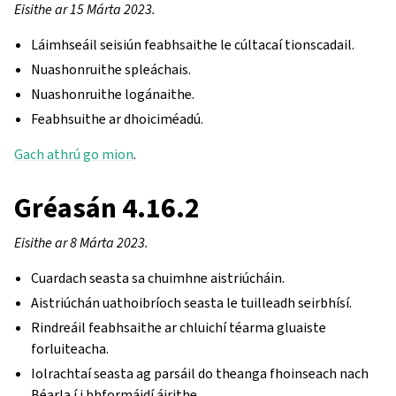
Eisithe ar 15 Márta 2023.
Láimhseáil seisiún feabhsaithe le cúltacaí tionscadail.
Nuashonruithe spleáchais.
Nuashonruithe logánaithe.
Feabhsuithe ar dhoiciméadú.
Gach athrú go mion
.
Gréasán 4.16.2
Eisithe ar 8 Márta 2023.
Cuardach seasta sa chuimhne aistriúcháin.
Aistriúchán uathoibríoch seasta le tuilleadh seirbhísí.
Rindreáil feabhsaithe ar chluichí téarma gluaiste
forluiteacha.
Iolrachtaí seasta ag parsáil do theanga fhoinseach nach
Béarla í i bhformáidí áirithe.