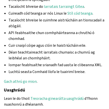
Tacaíocht bhreise do
Iarratais tarraingt Gitea
.
Cuireadh cód teanga ar nós Linux le
Stíl cód teanga
.
Tacaíocht bhreise le cuimhne aistriúcháin an tionscadail a
atógáil.
API feabhsaithe chun comhpháirteanna a chruthú ó
chomhad.
Cuir cnaipí cóipe agus clón le haistriúcháin eile.
Déan teachtaireacht iarratais chumaisc a chumrú ag
leibhéal an chomhpháirt.
Iompar feabhsaithe srianadh fad uasta le clibeanna XML.
Luchtú seasta Comhaid líofa le tuairimí breise.
Gach athrú go mion
.
Uasghrádú
Lean le do thoil
Treoracha ginearálta uasghrádú
d'fhonn
nuashonrú a dhéanamh.