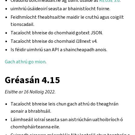
Ceadúnú doiciméadaithe ag baint úsáide as
REUSE 3.0
.
uimhriú úsáideoirí seasta ar bhainistíocht foirne.
Feidhmíocht fheabhsaithe maidir le cruthú agus coigilt
tionscadail.
Tacaíocht bhreise do chomhaid gotext JSON.
Tacaíocht bhreise do chomhaid i18next v4.
Is féidir uimhriú san API a shaincheapadh anois.
Gach athrú go mion
.
Gréasán 4.15
Eisithe ar 16 Nollaig 2022.
Tacaíocht bhreise leis chun gach athrú do theaghrán
aonair a bhrabhsáil.
Láimhseáil iolraí seasta san aistriúchán uathoibríoch ó
chomhpháirteanna eile.