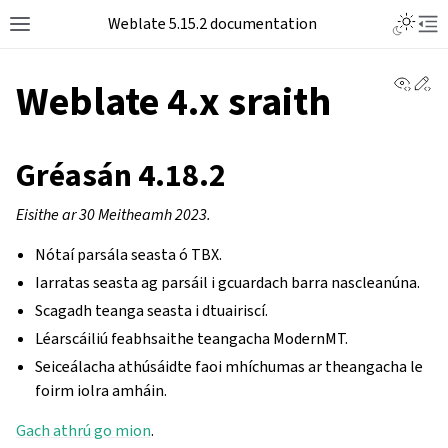
Weblate 5.15.2 documentation
View 
Ed
Weblate 4.x sraith
Gréasán 4.18.2
Eisithe ar 30 Meitheamh 2023.
Nótaí parsála seasta ó TBX.
Iarratas seasta ag parsáil i gcuardach barra nascleanúna.
Scagadh teanga seasta i dtuairiscí.
Léarscáiliú feabhsaithe teangacha ModernMT.
Seiceálacha athúsáidte faoi mhíchumas ar theangacha le
foirm iolra amháin.
Gach athrú go mion
.