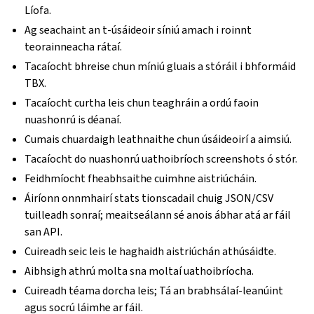
Líofa.
Ag seachaint an t-úsáideoir síniú amach i roinnt
teorainneacha rátaí.
Tacaíocht bhreise chun míniú gluais a stóráil i bhformáid
TBX.
Tacaíocht curtha leis chun teaghráin a ordú faoin
nuashonrú is déanaí.
Cumais chuardaigh leathnaithe chun úsáideoirí a aimsiú.
Tacaíocht do nuashonrú uathoibríoch screenshots ó stór.
Feidhmíocht fheabhsaithe cuimhne aistriúcháin.
Áiríonn onnmhairí stats tionscadail chuig JSON/CSV
tuilleadh sonraí; meaitseálann sé anois ábhar atá ar fáil
san API.
Cuireadh seic leis le haghaidh aistriúchán athúsáidte.
Aibhsigh athrú molta sna moltaí uathoibríocha.
Cuireadh téama dorcha leis; Tá an brabhsálaí-leanúint
agus socrú láimhe ar fáil.