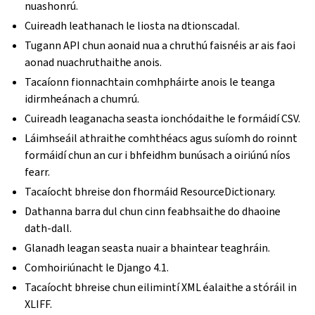
nuashonrú.
Cuireadh leathanach le liosta na dtionscadal.
Tugann API chun aonaid nua a chruthú faisnéis ar ais faoi
aonad nuachruthaithe anois.
Tacaíonn fionnachtain comhpháirte anois le teanga
idirmheánach a chumrú.
Cuireadh leaganacha seasta ionchódaithe le formáidí CSV.
Láimhseáil athraithe comhthéacs agus suíomh do roinnt
formáidí chun an cur i bhfeidhm bunúsach a oiriúnú níos
fearr.
Tacaíocht bhreise don fhormáid ResourceDictionary.
Dathanna barra dul chun cinn feabhsaithe do dhaoine
dath-dall.
Glanadh leagan seasta nuair a bhaintear teaghráin.
Comhoiriúnacht le Django 4.1.
Tacaíocht bhreise chun eilimintí XML éalaithe a stóráil in
XLIFF.