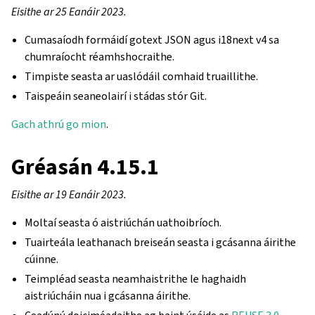
Eisithe ar 25 Eanáir 2023.
Cumasaíodh formáidí gotext JSON agus i18next v4 sa
chumraíocht réamhshocraithe.
Timpiste seasta ar uaslódáil comhaid truaillithe.
Taispeáin seaneolairí i stádas stór Git.
Gach athrú go mion
.
Gréasán 4.15.1
Eisithe ar 19 Eanáir 2023.
Moltaí seasta ó aistriúchán uathoibríoch.
Tuairteála leathanach breiseán seasta i gcásanna áirithe
cúinne.
Teimpléad seasta neamhaistrithe le haghaidh
aistriúcháin nua i gcásanna áirithe.