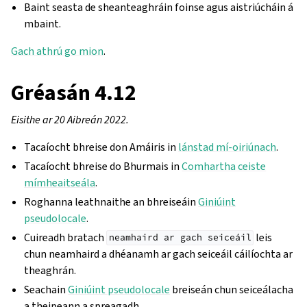
Baint seasta de sheanteaghráin foinse agus aistriúcháin á
mbaint.
Gach athrú go mion
.
Gréasán 4.12
Eisithe ar 20 Aibreán 2022.
Tacaíocht bhreise don Amáiris in
lánstad mí-oiriúnach
.
Tacaíocht bhreise do Bhurmais in
Comhartha ceiste
mímheaitseála
.
Roghanna leathnaithe an bhreiseáin
Giniúint
pseudolocale
.
Cuireadh bratach
leis
neamhaird
ar
gach
seiceáil
chun neamhaird a dhéanamh ar gach seiceáil cáilíochta ar
theaghrán.
Seachain
Giniúint pseudolocale
breiseán chun seiceálacha
a theipeann a spreagadh.