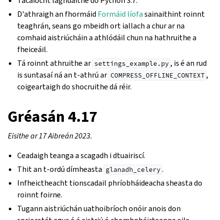
Tacaíocht laghdaithe do Python 3.7.
D'athraigh an fhormáid
Formáid líofa
sainaithint roinnt
teaghrán, seans go mbeidh ort iallach a chur ar na
comhaid aistriúcháin a athlódáil chun na hathruithe a
fheiceáil.
Tá roinnt athruithe ar
, is é an rud
settings_example.py
is suntasaí ná an t-athrú ar
,
COMPRESS_OFFLINE_CONTEXT
coigeartaigh do shocruithe dá réir.
Gréasán 4.17
Eisithe ar 17 Aibreán 2023.
Ceadaigh teanga a scagadh i dtuairiscí.
Thit an t-ordú dímheasta
.
glanadh_celery
Infheictheacht tionscadail phríobháideacha sheasta do
roinnt foirne.
Tugann aistriúchán uathoibríoch onóir anois don