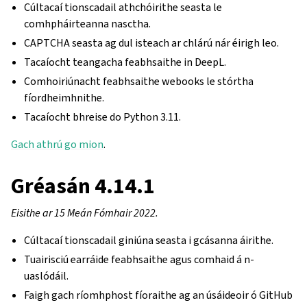
Cúltacaí tionscadail athchóirithe seasta le
comhpháirteanna nasctha.
CAPTCHA seasta ag dul isteach ar chlárú nár éirigh leo.
Tacaíocht teangacha feabhsaithe in DeepL.
Comhoiriúnacht feabhsaithe webooks le stórtha
fíordheimhnithe.
Tacaíocht bhreise do Python 3.11.
Gach athrú go mion
.
Gréasán 4.14.1
Eisithe ar 15 Meán Fómhair 2022.
Cúltacaí tionscadail giniúna seasta i gcásanna áirithe.
Tuairisciú earráide feabhsaithe agus comhaid á n-
uaslódáil.
Faigh gach ríomhphost fíoraithe ag an úsáideoir ó GitHub