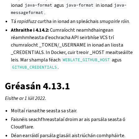
ionad
agus
in ionad
java-format
java-format
java-
.
messageformat
Tá
rapidfuzz
curtha in ionad an spleáchais
smugairle róin
.
Athraithe i 4.14.2:
Cumraíocht neamhdhaingean
réamhmheasta d'eochracha API seirbhíse VCS trí
chumraíocht _TOKEN/_USERNAME in ionad an liosta
_CREDENTIALS. In Docker, cuir treoir _HOST meaitseáilte
leis. Mar shampla féach
agus
WEBLATE_GITHUB_HOST
.
GITHUB_CREDENTIALS
Gréasán 4.13.1
Eisithe ar 1 Iúil 2022.
Moltaí rianaithe seasta sa stair.
Faisnéis seachfhreastalaí droim ar ais parsála seasta ó
Cloudflare.
Déan earráidí parsála glasáil aistriúchán comhpháirte.