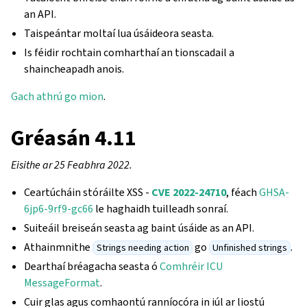
an API.
Taispeántar moltaí lua úsáideora seasta.
Is féidir rochtain comharthaí an tionscadail a
shaincheapadh anois.
Gach athrú go mion
.
Gréasán 4.11
Eisithe ar 25 Feabhra 2022.
Ceartúcháin stóráilte XSS -
CVE 2022-24710
, féach
GHSA-
6jp6-9rf9-gc66
le haghaidh tuilleadh sonraí.
Suiteáil breiseán seasta ag baint úsáide as an API.
Athainmnithe
go
.
Strings needing action
Unfinished strings
Dearthaí bréagacha seasta ó
Comhréir ICU
MessageFormat
.
Cuir glas agus comhaontú ranníocóra in iúl ar liostú