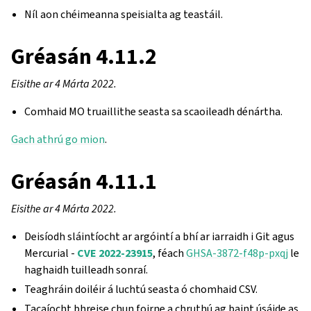
Níl aon chéimeanna speisialta ag teastáil.
Gréasán 4.11.2
Eisithe ar 4 Márta 2022.
Comhaid MO truaillithe seasta sa scaoileadh dénártha.
Gach athrú go mion
.
Gréasán 4.11.1
Eisithe ar 4 Márta 2022.
Deisíodh sláintíocht ar argóintí a bhí ar iarraidh i Git agus
Mercurial -
CVE 2022-23915
, féach
GHSA-3872-f48p-pxqj
le
haghaidh tuilleadh sonraí.
Teaghráin doiléir á luchtú seasta ó chomhaid CSV.
Tacaíocht bhreise chun foirne a chruthú ag baint úsáide as