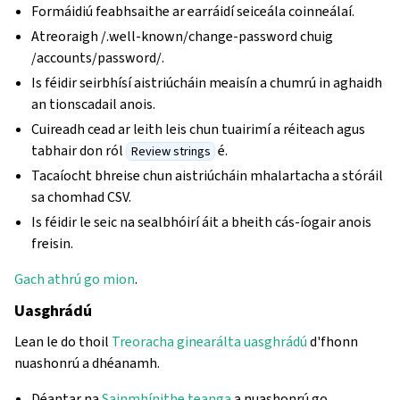
Formáidiú feabhsaithe ar earráidí seiceála coinneálaí.
Atreoraigh /.well-known/change-password chuig
/accounts/password/.
Is féidir seirbhísí aistriúcháin meaisín a chumrú in aghaidh
an tionscadail anois.
Cuireadh cead ar leith leis chun tuairimí a réiteach agus
tabhair don ról
é.
Review strings
Tacaíocht bhreise chun aistriúcháin mhalartacha a stóráil
sa chomhad CSV.
Is féidir le seic na sealbhóirí áit a bheith cás-íogair anois
freisin.
Gach athrú go mion
.
Uasghrádú
Lean le do thoil
Treoracha ginearálta uasghrádú
d'fhonn
nuashonrú a dhéanamh.
Déantar na
Sainmhínithe teanga
a nuashonrú go