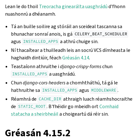
Lean le do thoil
Treoracha ginearálta uasghrádú
d'fhonn
nuashonrú a dhéanamh.
Tá an buille soilire ag stóráil an sceideal tascanna sa
bhunachar sonraí anois, is gá
CELERY_BEAT_SCHEDULER
agus
a athrú chuige sin.
INSTALLED_APPS
Ní thacaítear a thuilleadh leis an socrú VCS dímheasta le
haghaidh dintiúir, féach
Gréasán 4.14
.
Teastaíonn athruithe i
django-crispy-forms
chun
a uasghrádú.
INSTALLED_APPS
Chun
django-cors-headers
a chomhtháthú, tá gá le
hathruithe sa
agus
.
INSTALLED_APPS
MIDDLEWARE
Réamhrá de
athraigh luach réamhshocraithe
CACHE_DIR
de
. B'fhéidir go mbeidh ort
Comhaid
STATIC_ROOT
statacha a sheirbheáil
a choigeartú dá réir sin.
Gréasán 4.15.2