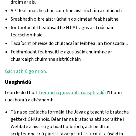
droim ar ais.
API leathnaithe chun cuimhne aistriúcháin a chlúdach.
Sreabhadh oibre aistriúcháin doiciméad feabhsaithe.
Iontaofacht fheabhsaithe HTML agus aistriúcháin
téacschomhaid.
Tacaíocht bhreise do chúltacaí ar leibhéal an tionscadail.
Feidhmíocht feabhsaithe agus úsáid chuimhne ar
chuardaigh chuimhne aistriúcháin.
Gach athrú go mion
.
Uasghrádú
Lean le do thoil
Treoracha ginearálta uasghrádú
d'fhonn
nuashonrú a dhéanamh.
Tá na seiceálacha formáidithe Java ag teacht le bratacha
gettext GNU anois. Déanfar na bratacha atá socraithe i
Weblate a aistriú go huathoibríoch, ach beidh ar
scripteanna tríú páirtí
a úsáid in
java-printf-format