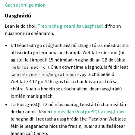
Gach athrú go mion
.
Uasghrádú
Lean le do thoil
Treoracha ginearálta uasghrádú
d'fhonn
nuashonrú a dhéanamh.
D'fhéadfadh go dtógfadh aistriú chuig stóras méadrachta
athscríofa go leor ama ar shampla Weblate níos mó (bí
ag súil le timpeall 15 nóiméad in aghaidh an GB de tábla
). Chun downtime a laghdú, is féidir leat
metrics_metric
a chóipeáil ó
weblate/metrics/migrations/*.py
Weblate 4.17 go 4.16 agus tús a chur leis an aistriú sa
chúlra. Nuair a bheidh sé críochnaithe, déan uasghrádú
iomlán mar is gnách.
Tá PostgreSQL 12 nó níos nuaí ag teastáil ó choimeádán
docker anois, féach
Coimeádán PostgreSQL a uasghrádú
le haghaidh treoracha uasghrádaithe. Tacaíonn Weblate
féin le leaganacha níos sine freisin, nuair a shuiteáiltear
leagan cuí Django.