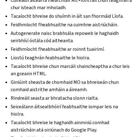
Cuireadh aicearra méarchláir Alt+Iontráil chun teaghrán a
chur isteach mar mholadh.
Tacaíocht bhreise do shuímh in áit san fhormáid Líofa.
Feidhmíocht fheabhsaithe na cuimhne aistriúcháin.
Autogenerate naisc brabhsála repoweb le haghaidh
seirbhísí óstála cód aitheanta.
Feidhmíocht fheabhsaithe ar roinnt tuairimí.
Liostú teaghrán feabhsaithe le hiolra.
Tacaíocht bhreise chun marcáil shaincheaptha a chur leis
an gceann HTML.
Giniúint sheasta de chomhaid MO sa bhreiseán chun
comhaid aistrithe amháin a áireamh.
Rindreáil seasta ar bhratacha slonn rialta.
Seiceálann áitsealbhóirí feabhsaithe iompar leis na
hiolra.
Tacaíocht bhreise le haghaidh ainmniú comhad
aistriúcháin atá oiriúnach do Google Play.