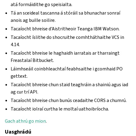
atá formáidithe go speisialta.
Tá an sceideal tascanna á stóráil sa bhunachar sonraí
anois ag buille soilire.
Tacaíocht bhreise d'Aistritheoir Teanga IBM Watson.
Tacaíocht íslithe do shocruithe comhtháthaithe VCS in
4.14.
Tacaíocht bhreise le haghaidh iarratais ar tharraingt
Freastalaí Bitbucket.
Láimhseáil coinbhleachtaí feabhsaithe i gcomhaid PO
gettext.
Tacaíocht bhreise chun staid teaghráin a shainiú agus iad
ag cur trí API.
Tacaíocht bhreise chun bunús ceadaithe CORS a chumrú.
Tacaíocht iolraí curtha le moltaí uathoibríocha.
Gach athrú go mion
.
Uasghrádú