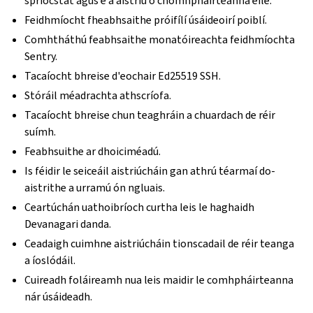
spriocstát agus é á aistriú ó chomhpháirteanna eile.
Feidhmíocht fheabhsaithe próifílí úsáideoirí poiblí.
Comhtháthú feabhsaithe monatóireachta feidhmíochta
Sentry.
Tacaíocht bhreise d'eochair Ed25519 SSH.
Stóráil méadrachta athscríofa.
Tacaíocht bhreise chun teaghráin a chuardach de réir
suímh.
Feabhsuithe ar dhoiciméadú.
Is féidir le seiceáil aistriúcháin gan athrú téarmaí do-
aistrithe a urramú ón ngluais.
Ceartúchán uathoibríoch curtha leis le haghaidh
Devanagari danda.
Ceadaigh cuimhne aistriúcháin tionscadail de réir teanga
a íoslódáil.
Cuireadh foláireamh nua leis maidir le comhpháirteanna
nár úsáideadh.