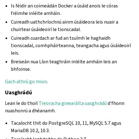
Is féidir an coimeádán Docker a úsáid anois le córas
fréimhe inléite amháin.
Cuireadh uathchríochnú ainm úsáideora leis nuair a
chuirtear úsáideoirí le tionscadal.
Cuireadh cuardach ar fud an tsuímh le haghaidh
tionscadal, comhpháirteanna, teangacha agus úsáideoirí
leis.
Breiseán nua Líon teaghráin inléite amháin leis an
bhfoinse.
Gach athrú go mion
.
Uasghrádú
Lean le do thoil
Treoracha ginearálta uasghrádú
d'fhonn
nuashonrú a dhéanamh.
Tacaíocht thit do PostgreSQL 10, 11, MySQL 5.7 agus
MariaDB 10.2, 10.3.