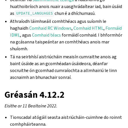
huathoibríoch anois nuair a uasghrádaítear iad, bain úsáid
as
chun é a dhíchumasú.
UPDATE_LANGUAGES
Athraíodh láimhseáil comhthéacs agus suíomh le
haghaidh
Comhaid RC Windows
,
Comhaid HTML
,
Formáid
IDML
, agus
Comhaid téacs
formáidí comhaid. I bhformhór
na gcásanna taispeántar an comhthéacs anois mar
shuíomh.
Tá na seirbhísí aistriúcháin meaisín cumraithe anois ag
baint úsáide as an gcomhéadan úsáideora, déanfar
socruithe ón gcomhad cumraíochta a allmhairiú le linn
ascnaimh an bhunachair sonraí.
Gréasán 4.12.2
Eisithe ar 11 Bealtaine 2022.
Tionscadal atógáil seasta aistriúcháin-cuimhne do roinnt
comhpháirteanna.