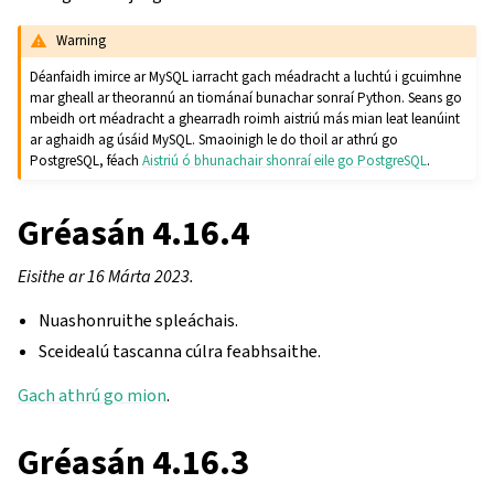
Warning
Déanfaidh imirce ar MySQL iarracht gach méadracht a luchtú i gcuimhne
mar gheall ar theorannú an tiománaí bunachar sonraí Python. Seans go
mbeidh ort méadracht a ghearradh roimh aistriú más mian leat leanúint
ar aghaidh ag úsáid MySQL. Smaoinigh le do thoil ar athrú go
PostgreSQL, féach
Aistriú ó bhunachair shonraí eile go PostgreSQL
.
Gréasán 4.16.4
Eisithe ar 16 Márta 2023.
Nuashonruithe spleáchais.
Sceidealú tascanna cúlra feabhsaithe.
Gach athrú go mion
.
Gréasán 4.16.3