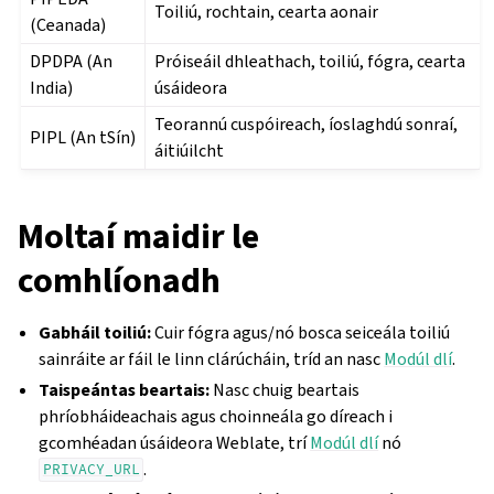
Toiliú, rochtain, cearta aonair
(Ceanada)
DPDPA (An
Próiseáil dhleathach, toiliú, fógra, cearta
India)
úsáideora
Teorannú cuspóireach, íoslaghdú sonraí,
PIPL (An tSín)
áitiúilcht
Moltaí maidir le
comhlíonadh
Gabháil toiliú:
Cuir fógra agus/nó bosca seiceála toiliú
sainráite ar fáil le linn clárúcháin, tríd an nasc
Modúl dlí
.
Taispeántas beartais:
Nasc chuig beartais
phríobháideachais agus choinneála go díreach i
gcomhéadan úsáideora Weblate, trí
Modúl dlí
nó
.
PRIVACY_URL