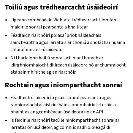
Toiliú agus trédhearcacht úsáideoirí
Ligeann comhéadain Weblate trédhearcacht iomlán
maidir le sonraí pearsanta a bhailítear.
Féadfaidh riarthóirí polasaí príobháideachais
saincheaptha agus iarratais ar thoiliú a sholáthar nuair a
chláraíonn an t-úsáideoir.
Ní tharlaíonn bailiú sonraí ach mar thoradh ar
idirghníomhaíocht dhíreach úsáideora nó ar chumraíocht
atá sainmhínithe ag an riarthóir.
Rochtain agus iniomparthacht sonraí
Féadfaidh úsáideoirí a gcuid sonraí pearsanta agus
ranníocaíochtaí aistriúcháin a onnmhairiú trí úsáid a
bhaint as an gcomhéadan úsáideora nó an API.
Is féidir le riarthóirí tacú le hiniomparthacht sonraí ar
iarratas ón úsáideoir, ag comhlíonadh oibleagáidí