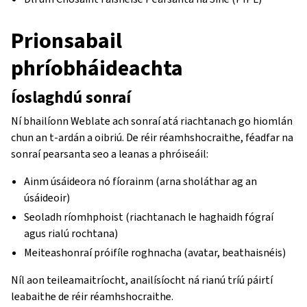
Prionsabail
phríobháideachta
Íoslaghdú sonraí
Ní bhailíonn Weblate ach sonraí atá riachtanach go hiomlán
chun an t-ardán a oibriú. De réir réamhshocraithe, féadfar na
sonraí pearsanta seo a leanas a phróiseáil:
Ainm úsáideora nó fíorainm (arna sholáthar ag an
úsáideoir)
Seoladh ríomhphoist (riachtanach le haghaidh fógraí
agus rialú rochtana)
Meiteashonraí próifíle roghnacha (avatar, beathaisnéis)
Níl aon teileamaitríocht, anailísíocht ná rianú tríú páirtí
leabaithe de réir réamhshocraithe.