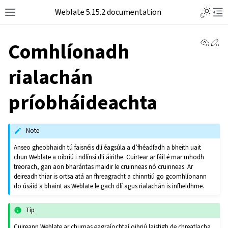
Weblate 5.15.2 documentation
View 
Ed
Comhlíonadh
rialachán
príobháideachta
Note
Anseo gheobhaidh tú faisnéis dlí éagsúla a d’fhéadfadh a bheith uait
chun Weblate a oibriú i ndlínsí dlí áirithe. Cuirtear ar fáil é mar mhodh
treorach, gan aon bharántas maidir le cruinneas nó cruinneas. Ar
deireadh thiar is ortsa atá an fhreagracht a chinntiú go gcomhlíonann
do úsáid a bhaint as Weblate le gach dlí agus rialachán is infheidhme.
Tip
Cuireann Weblate ar chumas eagraíochtaí oibriú laistigh de chreatlacha