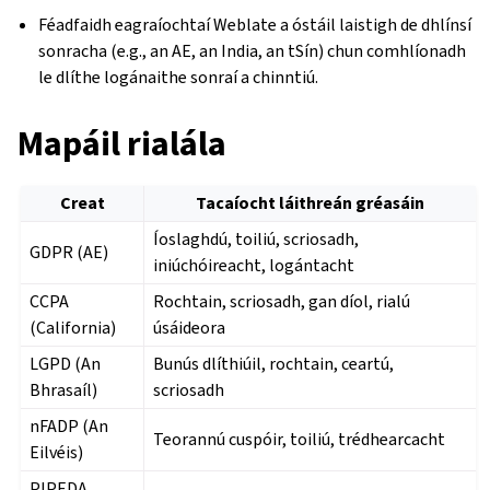
Féadfaidh eagraíochtaí Weblate a óstáil laistigh de dhlínsí
sonracha (e.g., an AE, an India, an tSín) chun comhlíonadh
le dlíthe logánaithe sonraí a chinntiú.
Mapáil rialála
Creat
Tacaíocht láithreán gréasáin
Íoslaghdú, toiliú, scriosadh,
GDPR (AE)
iniúchóireacht, logántacht
CCPA
Rochtain, scriosadh, gan díol, rialú
(California)
úsáideora
LGPD (An
Bunús dlíthiúil, rochtain, ceartú,
Bhrasaíl)
scriosadh
nFADP (An
Teorannú cuspóir, toiliú, trédhearcacht
Eilvéis)
PIPEDA