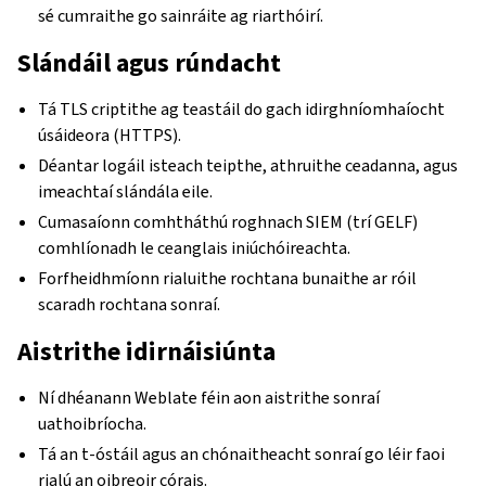
sé cumraithe go sainráite ag riarthóirí.
Slándáil agus rúndacht
Tá TLS criptithe ag teastáil do gach idirghníomhaíocht
úsáideora (HTTPS).
Déantar logáil isteach teipthe, athruithe ceadanna, agus
imeachtaí slándála eile.
Cumasaíonn comhtháthú roghnach SIEM (trí GELF)
comhlíonadh le ceanglais iniúchóireachta.
Forfheidhmíonn rialuithe rochtana bunaithe ar róil
scaradh rochtana sonraí.
Aistrithe idirnáisiúnta
Ní dhéanann Weblate féin aon aistrithe sonraí
uathoibríocha.
Tá an t-óstáil agus an chónaitheacht sonraí go léir faoi
rialú an oibreoir córais.