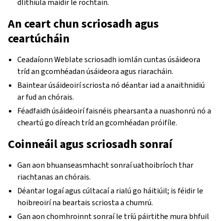
dlíthiúla maidir le rochtain.
An ceart chun scriosadh agus
ceartúcháin
Ceadaíonn Weblate scriosadh iomlán cuntas úsáideora
tríd an gcomhéadan úsáideora agus riaracháin.
Baintear úsáideoirí scriosta nó déantar iad a anaithnidiú
ar fud an chórais.
Féadfaidh úsáideoirí faisnéis phearsanta a nuashonrú nó a
cheartú go díreach tríd an gcomhéadan próifíle.
Coinneáil agus scriosadh sonraí
Gan aon bhuanseasmhacht sonraí uathoibríoch thar
riachtanas an chórais.
Déantar logaí agus cúltacaí a rialú go háitiúil; is féidir le
hoibreoirí na beartais scriosta a chumrú.
Gan aon chomhroinnt sonraí le tríú páirtithe mura bhfuil