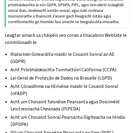
príobháideachta ar nós GDPR, DPDPA, PIPL, agus cinn eile trí íoslaghdú
sonraí dian, úinéireacht iomlán sonraí, agus rialú rochtana
mionsonraithe a thairiscint. Fanann gach freagracht óstála agus
comhlíontachta go hiomlán faoi smacht na heagraíochta imscartha.
Leagtar amach sa cháipéis seo conas a thacaíonn Weblate le
comhlíonadh le:
Rialachán Ginearálta maidir le Cosaint Sonraí an AE
(GDPR)
Acht Príobháideachta Tomhaltóirí California (CCPA)
Lei Geral de Proteção de Dados na Brasaíle (LGPD)
Acht Cónaidhme na hEilvéise maidir le Cosaint Sonraí
(nFADP)
Acht um Chosaint Faisnéise Pearsanta agus Doiciméid
Leictreonacha Cheanada (PIPEDA)
Acht um Chosaint Sonraí Pearsanta Digiteacha na hIndia
(DPDPA)
Dlí um Chosaint Faisnéise Pearsanta na Síne (PIPL)