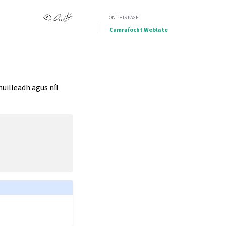
View this page
Edit this page
ON THIS PAGE
Cumraíocht Weblate
uilleadh agus níl