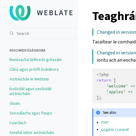
Teaghrá
Changed in version 
Tacaítear le comhaid
DOICIMÉID ÚSÁIDEORA
Changed in version
Bunúsacha láithreán gréasáin
iontu ach an eochai
Clárú agus próifíl úsáideora
<?php
Aistriúchán le Weblate
return
[
'welcome'
=>
Íoslódáil agus uaslódáil
'apples'
=>
aistriúcháin
];
Gluais
See also
Seiceálacha agus fixups
PHP
Cuardach
Logánú i Laravel
Sreafaí oibre aistriúcháin