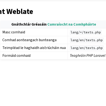
t Weblate
Gnáthchlár Gréasáin
Cumraíocht na Comhpháirte
Masc comhaid
lang/*/texts.php
Comhad aonteangach bunteanga
lang/en/texts.php
Teimpléad le haghaidh aistriúcháin nua
lang/en/texts.php
Formáid comhaid
Teaghráin PHP Laravel