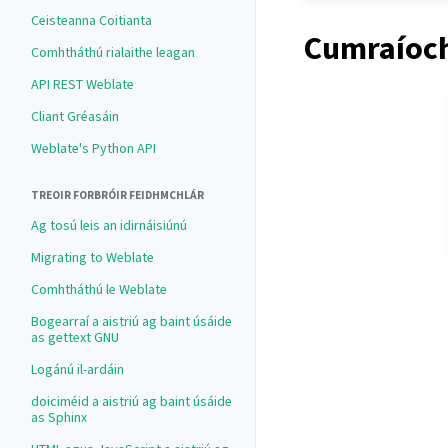
Ceisteanna Coitianta
Cumraíoch
Comhtháthú rialaithe leagan
API REST Weblate
Cliant Gréasáin
Weblate's Python API
TREOIR FORBRÓIR FEIDHMCHLÁR
Ag tosú leis an idirnáisiúnú
Migrating to Weblate
Comhtháthú le Weblate
Bogearraí a aistriú ag baint úsáide
as gettext GNU
Logánú il-ardáin
doiciméid a aistriú ag baint úsáide
as Sphinx