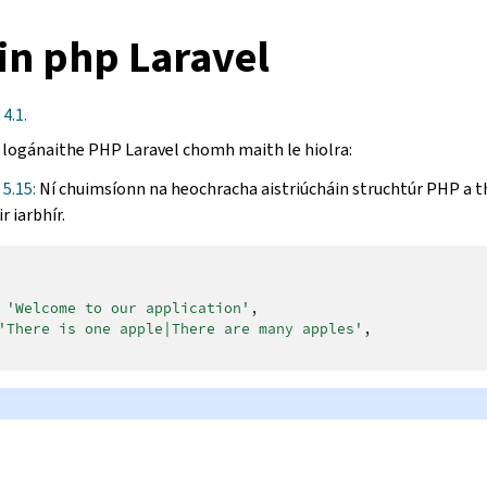
in php Laravel
4.1.
 logánaithe PHP Laravel chomh maith le hiolra:
 5.15:
Ní chuimsíonn na heochracha aistriúcháin struchtúr PHP a th
r iarbhír.
'Welcome to our application'
,
'There is one apple|There are many apples'
,