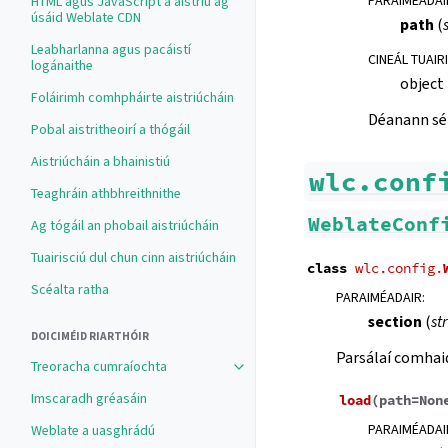
PARAIMÉADAI
HTML agus JavaScript a aistriú ag
úsáid Weblate CDN
path
(
Leabharlanna agus pacáistí
CINEÁL TUAIR
logánaithe
object
Foláirimh comhpháirte aistriúcháin
Déanann sé
Pobal aistritheoirí a thógáil
Aistriúcháin a bhainistiú
wlc.conf
Teaghráin athbhreithnithe
WeblateConf
Ag tógáil an phobail aistriúcháin
Tuairisciú dul chun cinn aistriúcháin
class
wlc.config.
Scéalta ratha
PARAIMÉADAIR
:
section
(
str
DOICIMÉID RIARTHÓIR
Parsálaí comhai
Treoracha cumraíochta
Imscaradh gréasáin
load
(
path
=
Non
PARAIMÉADAI
Weblate a uasghrádú