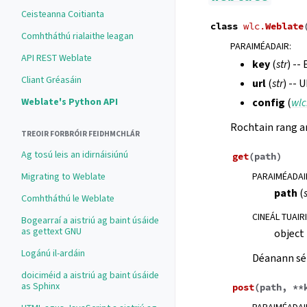
Ceisteanna Coitianta
class
wlc.
Weblate
Comhtháthú rialaithe leagan
PARAIMÉADAIR
:
API REST Weblate
key
(
str
) --
Cliant Gréasáin
url
(
str
) -- 
Weblate's Python API
config
(
wlc
Rochtain rang ar
TREOIR FORBRÓIR FEIDHMCHLÁR
Ag tosú leis an idirnáisiúnú
get
(
path
)
Migrating to Weblate
PARAIMÉADAI
path
(
Comhtháthú le Weblate
CINEÁL TUAIR
Bogearraí a aistriú ag baint úsáide
as gettext GNU
object
Logánú il-ardáin
Déanann sé
doiciméid a aistriú ag baint úsáide
as Sphinx
post
(
path
,
**