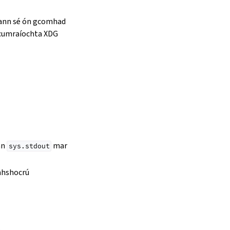
lann sé ón gcomhad
r cumraíochta XDG
nn
mar
sys.stdout
hshocrú
.