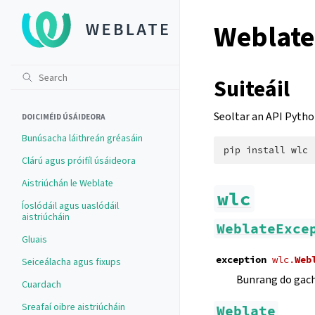
Weblate
Suiteáil
Seoltar an API Python
DOICIMÉID ÚSÁIDEORA
Bunúsacha láithreán gréasáin
pip
install
Clárú agus próifíl úsáideora
Aistriúchán le Weblate
wlc
Íoslódáil agus uaslódáil
aistriúcháin
WeblateExce
Gluais
exception
wlc.
Web
Seiceálacha agus fixups
Bunrang do gach
Cuardach
Sreafaí oibre aistriúcháin
Weblate