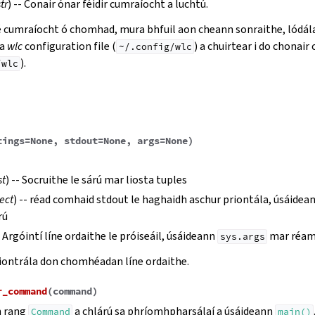
str
) -- Conair ónar féidir cumraíocht a luchtú.
é cumraíocht ó chomhad, mura bhfuil aon cheann sonraithe, lódá
ta
wlc
configuration file (
) a chuirtear i do chonai
~/.config/wlc
).
/wlc
tings
=
None
,
stdout
=
None
,
args
=
None
)
st
) -- Socruithe le sárú mar liosta tuples
ect
) -- réad comhaid stdout le haghaidh aschur priontála, úsáidea
rú
- Argóintí líne ordaithe le próiseáil, úsáideann
mar réam
sys.args
ontrála don chomhéadan líne ordaithe.
r_command
(
command
)
n rang
a chlárú sa phríomhpharsálaí a úsáideann
Command
main()