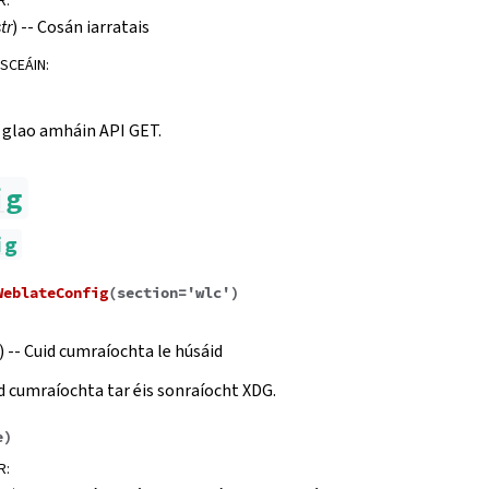
R
:
str
) -- Cosán iarratais
ISCEÁIN
:
 glao amháin API GET.
ig
ig
WeblateConfig
(
section
=
'wlc'
)
) -- Cuid cumraíochta le húsáid
d cumraíochta tar éis sonraíocht XDG.
e
)
R
: