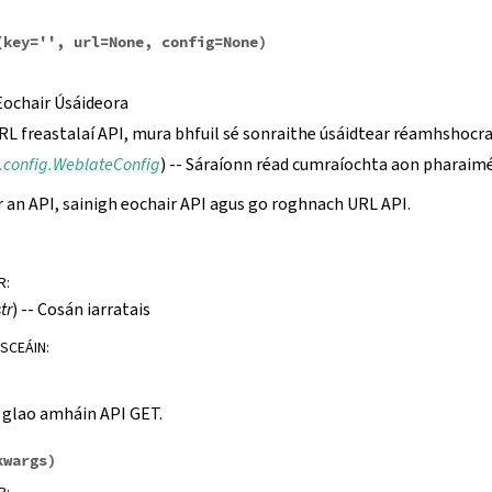
(
key
=
''
,
url
=
None
,
config
=
None
)
 Eochair Úsáideora
URL freastalaí API, mura bhfuil sé sonraithe úsáidtear réamhshocra
.config.WeblateConfig
) -- Sáraíonn réad cumraíochta aon pharaiméa
 an API, sainigh eochair API agus go roghnach URL API.
R
:
str
) -- Cosán iarratais
ISCEÁIN
:
 glao amháin API GET.
kwargs
)