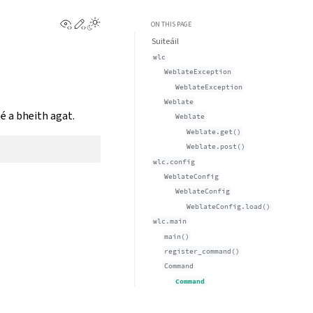
View this page
Edit this page
ON THIS PAGE
Suiteáil
wlc
WeblateException
WeblateException
Weblate
 é a bheith agat.
Weblate
Weblate.get()
Weblate.post()
wlc.config
WeblateConfig
WeblateConfig
WeblateConfig.load()
wlc.main
main()
register_command()
Command
Command