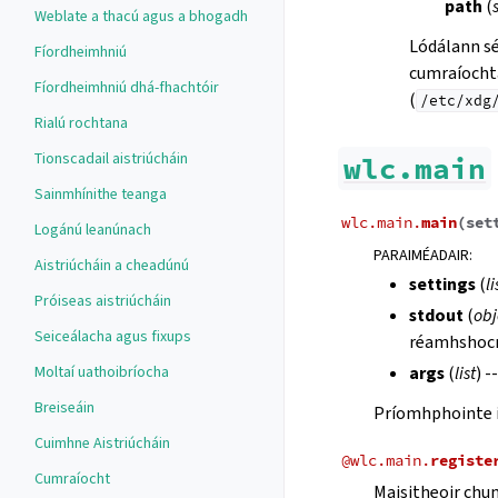
path
(
Weblate a thacú agus a bhogadh
Lódálann s
Fíordheimhniú
cumraíoch
Fíordheimhniú dhá-fhachtóir
(
/etc/xdg
Rialú rochtana
Tionscadail aistriúcháin
wlc.main
Sainmhínithe teanga
wlc.main.
main
(
set
Logánú leanúnach
PARAIMÉADAIR
:
Aistriúcháin a cheadúnú
settings
(
li
Próiseas aistriúcháin
stdout
(
obj
Seiceálacha agus fixups
réamhshoc
Moltaí uathoibríocha
args
(
list
) -
Breiseáin
Príomhphointe i
Cuimhne Aistriúcháin
@
wlc.main.
registe
Cumraíocht
Maisitheoir chu