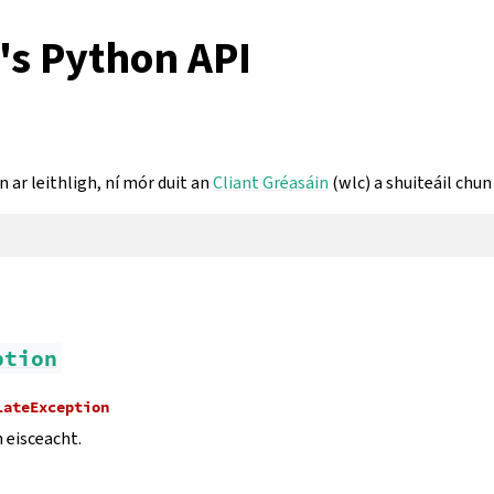
's Python API
 ar leithligh, ní mór duit an
Cliant Gréasáin
(wlc) a shuiteáil chun
ption
lateException
 eisceacht.