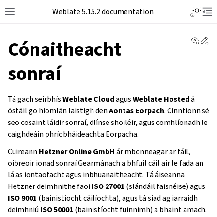
Weblate 5.15.2 documentation
View 
Ed
Cónaitheacht
sonraí
Tá gach seirbhís
Weblate Cloud
agus
Weblate Hosted
á
óstáil go hiomlán laistigh den
Aontas Eorpach
. Cinntíonn sé
seo cosaint láidir sonraí, dlínse shoiléir, agus comhlíonadh le
caighdeáin phríobháideachta Eorpacha.
Cuireann
Hetzner Online GmbH
ár mbonneagar ar fáil,
oibreoir ionad sonraí Gearmánach a bhfuil cáil air le fada an
lá as iontaofacht agus inbhuanaitheacht. Tá áiseanna
Hetzner deimhnithe faoi
ISO 27001
(slándáil faisnéise) agus
ISO 9001
(bainistíocht cáilíochta), agus tá siad ag iarraidh
deimhniú
ISO 50001
(bainistíocht fuinnimh) a bhaint amach.