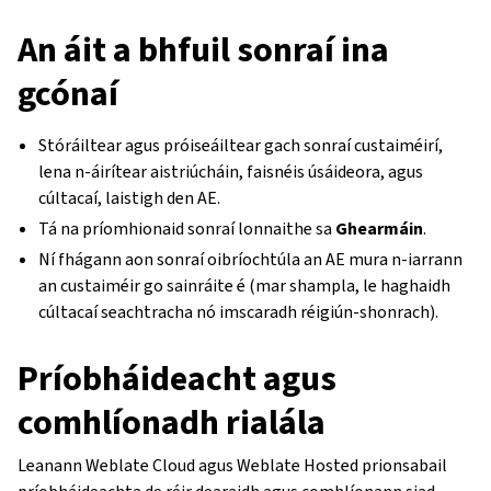
An áit a bhfuil sonraí ina
gcónaí
Stóráiltear agus próiseáiltear gach sonraí custaiméirí,
lena n-áirítear aistriúcháin, faisnéis úsáideora, agus
cúltacaí, laistigh den AE.
Tá na príomhionaid sonraí lonnaithe sa
Ghearmáin
.
Ní fhágann aon sonraí oibríochtúla an AE mura n-iarrann
an custaiméir go sainráite é (mar shampla, le haghaidh
cúltacaí seachtracha nó imscaradh réigiún-shonrach).
Príobháideacht agus
comhlíonadh rialála
Leanann Weblate Cloud agus Weblate Hosted prionsabail