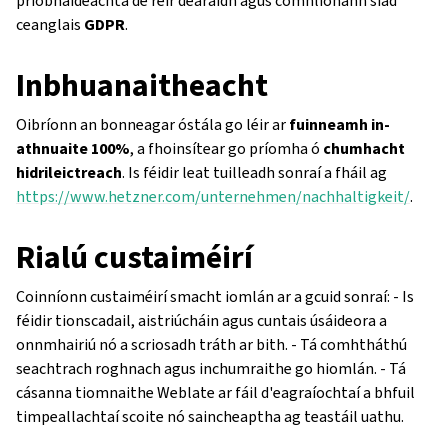
príobháideachta de réir dearaidh agus comhlíonann siad
ceanglais
GDPR
.
Inbhuanaitheacht
Oibríonn an bonneagar óstála go léir ar
fuinneamh in-
athnuaite 100%
, a fhoinsítear go príomha ó
chumhacht
hidrileictreach
. Is féidir leat tuilleadh sonraí a fháil ag
https://www.hetzner.com/unternehmen/nachhaltigkeit/
.
Rialú custaiméirí
Coinníonn custaiméirí smacht iomlán ar a gcuid sonraí: - Is
féidir tionscadail, aistriúcháin agus cuntais úsáideora a
onnmhairiú nó a scriosadh tráth ar bith. - Tá comhtháthú
seachtrach roghnach agus inchumraithe go hiomlán. - Tá
cásanna tiomnaithe Weblate ar fáil d'eagraíochtaí a bhfuil
timpeallachtaí scoite nó saincheaptha ag teastáil uathu.