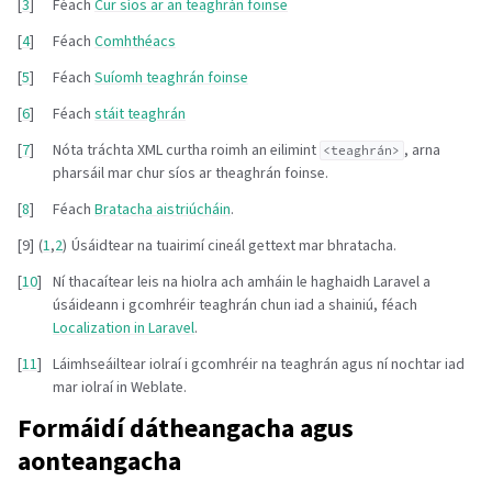
[
3
]
Féach
Cur síos ar an teaghrán foinse
[
4
]
Féach
Comhthéacs
[
5
]
Féach
Suíomh teaghrán foinse
[
6
]
Féach
stáit teaghrán
[
7
]
Nóta tráchta XML curtha roimh an eilimint
, arna
<teaghrán>
pharsáil mar chur síos ar theaghrán foinse.
[
8
]
Féach
Bratacha aistriúcháin
.
[
9
]
(
1
,
2
)
Úsáidtear na tuairimí cineál gettext mar bhratacha.
[
10
]
Ní thacaítear leis na hiolra ach amháin le haghaidh Laravel a
úsáideann i gcomhréir teaghrán chun iad a shainiú, féach
Localization in Laravel
.
[
11
]
Láimhseáiltear iolraí i gcomhréir na teaghrán agus ní nochtar iad
mar iolraí in Weblate.
Formáidí dátheangacha agus
aonteangacha