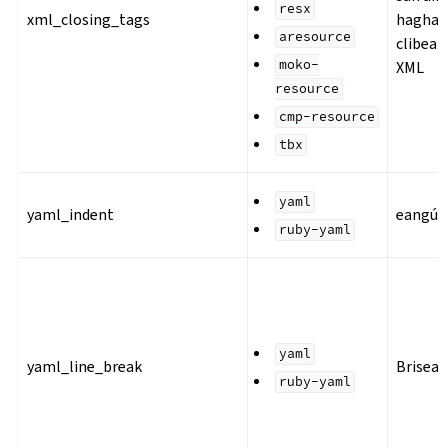
resx
xml_closing_tags
haghai
aresource
clibea
moko-
XML
resource
cmp-resource
tbx
yaml
yaml_indent
eangú 
ruby-yaml
yaml
yaml_line_break
Brisead
ruby-yaml