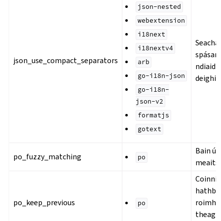
json-nested
webextension
i18next
Seacha
i18nextv4
spásann
json_use_compact_separators
arb
ndiaidh
go-i18n-json
deighil
go-i18n-
json-v2
formatjs
gotext
Bain ús
po_fuzzy_matching
po
meaitse
Coinni
hathbh
po_keep_previous
roimhe 
po
theagh