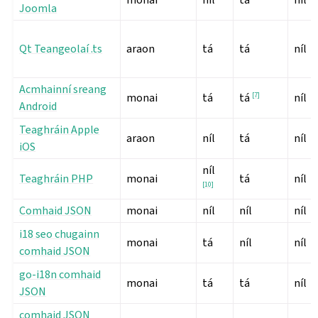
Joomla
Qt Teangeolaí .ts
araon
tá
tá
níl
Acmhainní sreang
monai
tá
[
7
]
níl
tá
Android
Teaghráin Apple
araon
níl
tá
níl
iOS
níl
Teaghráin PHP
monai
tá
níl
[
10
]
Comhaid JSON
monai
níl
níl
níl
i18 seo chugainn
monai
tá
níl
níl
comhaid JSON
go-i18n comhaid
monai
tá
tá
níl
JSON
comhaid JSON