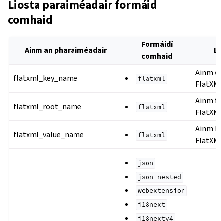
Liosta paraiméadair formáid
comhaid
Formáidí
Ainm an pharaiméadair
L
comhaid
Ainm e
flatxml_key_name
flatxml
FlatXM
Ainm f
flatxml_root_name
flatxml
FlatXM
Ainm l
flatxml_value_name
flatxml
FlatXM
json
json-nested
webextension
i18next
i18nextv4