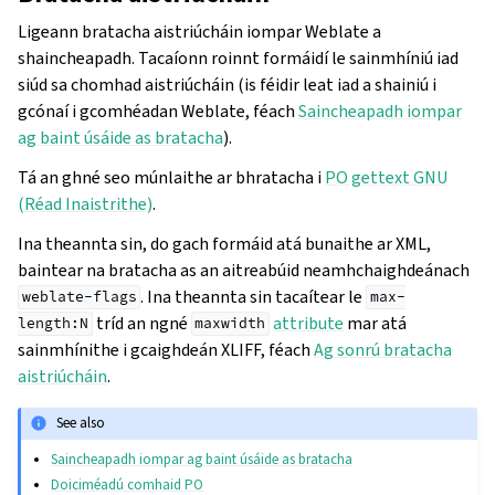
Ligeann bratacha aistriúcháin iompar Weblate a
shaincheapadh. Tacaíonn roinnt formáidí le sainmhíniú iad
siúd sa chomhad aistriúcháin (is féidir leat iad a shainiú i
gcónaí i gcomhéadan Weblate, féach
Saincheapadh iompar
ag baint úsáide as bratacha
).
Tá an ghné seo múnlaithe ar bhratacha i
PO gettext GNU
(Réad Inaistrithe)
.
Ina theannta sin, do gach formáid atá bunaithe ar XML,
baintear na bratacha as an aitreabúid neamhchaighdeánach
. Ina theannta sin tacaítear le
weblate-flags
max-
tríd an ngné
attribute
mar atá
length:N
maxwidth
sainmhínithe i gcaighdeán XLIFF, féach
Ag sonrú bratacha
aistriúcháin
.
See also
Saincheapadh iompar ag baint úsáide as bratacha
Doiciméadú comhaid PO