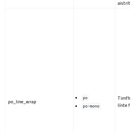
aistrit
Timfhi
po
po_line_wrap
línte f
po-mono