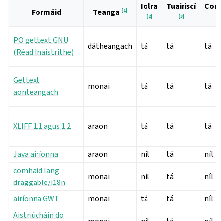
Iolra
Tuairiscí
Com
Formáid
[
1
]
Teanga
[
2
]
[
3
]
PO gettext GNU
dátheangach
tá
tá
tá
(Réad Inaistrithe)
Gettext
monai
tá
tá
tá
aonteangach
XLIFF 1.1 agus 1.2
araon
tá
tá
tá
Java airíonna
araon
níl
tá
níl
comhaid lang
monai
níl
tá
níl
draggable/i18n
airíonna GWT
monai
tá
tá
níl
Aistriúcháin do
monai
níl
tá
níl