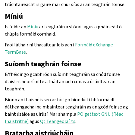
tráchtaireacht is gaire mar chur síos ar an teaghrán foinse.
Míniú
Is féidir an
Míniú
ar teaghráin a stóráil agus a pháirseáil ó
chúpla formáid comhaid.
Faoi láthair ní thacaítear leis ach i
Formáid eXchange
TermBase
.
Suíomh teaghrán foinse
B'fhéidir go gcabhródh suíomh teaghráin sa chód foinse
d'aistritheoirí oilte a fháil amach conas a úsáidtear an
teaghrán.
Bíonn an fhaisnéis seo ar fáil go hiondúil i bhformáidí
dátheangacha ina mbaintear teaghráin as an gcód foinse ag
baint úsáide as uirlisí. Mar shampla
PO gettext GNU (Réad
Inaistrithe)
agus
Qt Teangeolaí .ts
.
Bratacha aistriúcháin