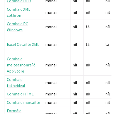
Comhaid DTD
monai
níl
níl
níl
Comhaid XML
monai
níl
níl
níl
cothrom
Comhaid RC
monai
níl
tá
níl
Windows
Excel Oscailte XML
monai
níl
tá
tá
Comhaid
meiteashonraí ó
monai
níl
níl
níl
App Store
Comhaid
monai
níl
níl
níl
fotheideal
Comhaid HTML
monai
níl
níl
níl
Comhaid marcáilte
monai
níl
níl
níl
Formáid
monai
níl
níl
níl