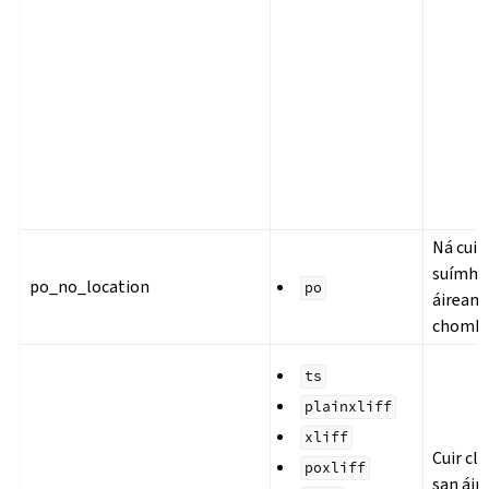
Ná cuir 
suímh 
po_no_location
po
áiream
chomh
ts
plainxliff
xliff
Cuir cli
poxliff
san áir