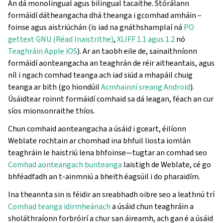
An dá
monolingual agus
bilingual tacaithe. Stórálann
formáidí dátheangacha dhá theanga i gcomhad amháin –
foinse agus aistriúchán (is iad na gnáthshamplaí ná
PO
gettext GNU (Réad Inaistrithe)
,
XLIFF 1.1 agus 1.2
nó
Teaghráin Apple iOS
). Ar an taobh eile de, sainaithníonn
formáidí aonteangacha an teaghrán de réir aitheantais, agus
níl i ngach comhad teanga ach iad siúd a mhapáil chuig
teanga ar bith (go hiondúil
Acmhainní sreang Android
).
Úsáidtear roinnt formáidí comhaid sa dá leagan, féach an cur
síos mionsonraithe thíos.
Chun comhaid aonteangacha a úsáid i gceart, éilíonn
Weblate rochtain ar chomhad ina bhfuil liosta iomlán
teaghráin le haistriú lena bhfoinse—tugtar an comhad seo
Comhad aonteangach bunteanga
laistigh de Weblate, cé go
bhféadfadh an t-ainmniú a bheith éagsúil i do pharaidím.
Ina theannta sin is féidir an sreabhadh oibre seo a leathnú trí
Comhad teanga idirmheánach
a úsáid chun teaghráin a
sholáthraíonn forbróirí a chur san áireamh, ach gan é a úsáid