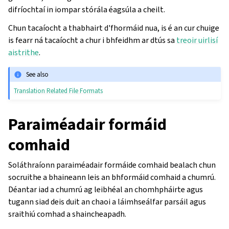
difríochtaí in iompar stórála éagsúla a cheilt.
Chun tacaíocht a thabhairt d'fhormáid nua, is é an cur chuige
is fearr ná tacaíocht a chur i bhfeidhm ar dtús sa
treoir uirlisí
aistrithe
.
See also
Translation Related File Formats
Paraiméadair formáid
comhaid
Soláthraíonn paraiméadair formáide comhaid bealach chun
socruithe a bhaineann leis an bhformáid comhaid a chumrú.
Déantar iad a chumrú ag leibhéal an chomhpháirte agus
tugann siad deis duit an chaoi a láimhseálfar parsáil agus
sraithiú comhad a shaincheapadh.