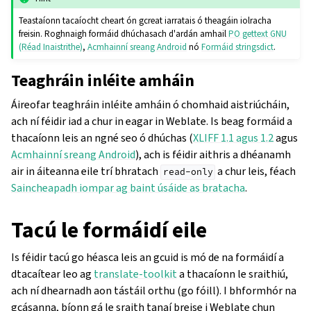
Teastaíonn tacaíocht cheart ón gcreat iarratais ó theagáin iolracha
freisin. Roghnaigh formáid dhúchasach d'ardán amhail
PO gettext GNU
(Réad Inaistrithe)
,
Acmhainní sreang Android
nó
Formáid stringsdict
.
Teaghráin inléite amháin
Áireofar teaghráin inléite amháin ó chomhaid aistriúcháin,
ach ní féidir iad a chur in eagar in Weblate. Is beag formáid a
thacaíonn leis an ngné seo ó dhúchas (
XLIFF 1.1 agus 1.2
agus
Acmhainní sreang Android
), ach is féidir aithris a dhéanamh
air in áiteanna eile trí bhratach
a chur leis, féach
read-only
Saincheapadh iompar ag baint úsáide as bratacha
.
Tacú le formáidí eile
Is féidir tacú go héasca leis an gcuid is mó de na formáidí a
dtacaítear leo ag
translate-toolkit
a thacaíonn le sraithiú,
ach ní dhearnadh aon tástáil orthu (go fóill). I bhformhór na
gcásanna, bíonn gá le sraith tanaí breise i Weblate chun