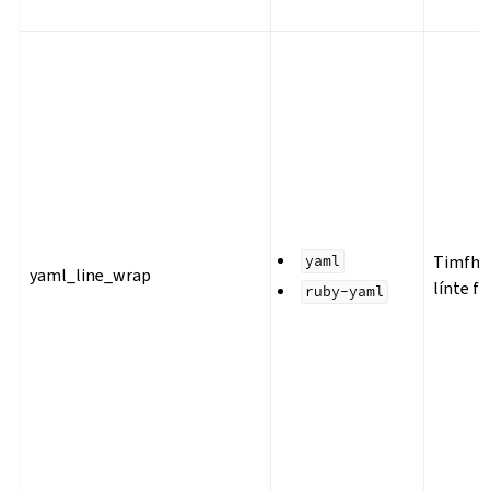
Timfhi
yaml
yaml_line_wrap
línte f
ruby-yaml