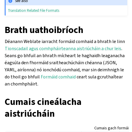
See also
Translation Related File Formats
Brath uathoibríoch
Déanann Weblate iarracht formáid comhaid a bhrath le linn
Tionscadail agus comhpháirteanna aistriúcháin a chur leis
.
Seans go bhfuil an bhrath mícheart le haghaidh leaganacha
éagsúla den fhormáid sraitheachúcháin chéanna (JSON,
YAML, airíonna) nó ionchódú comhaid, mar sin deimhnigh le
do thoil go bhfuil
Formáid comhaid
ceart sula gcruthaítear
an chomhpháirt.
Cumais cineálacha
aistriúcháin
Cumais gach formáid 