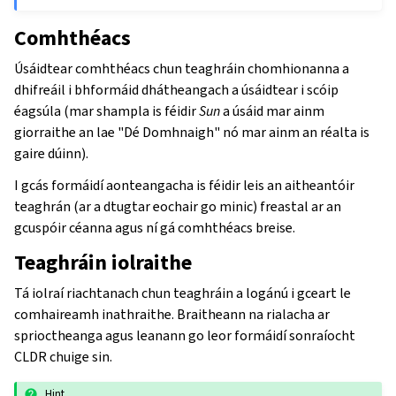
Comhthéacs
Úsáidtear comhthéacs chun teaghráin chomhionanna a
dhifreáil i bhformáid dhátheangach a úsáidtear i scóip
éagsúla (mar shampla is féidir
Sun
a úsáid mar ainm
giorraithe an lae "Dé Domhnaigh" nó mar ainm an réalta is
gaire dúinn).
I gcás formáidí aonteangacha is féidir leis an aitheantóir
teaghrán (ar a dtugtar eochair go minic) freastal ar an
gcuspóir céanna agus ní gá comhthéacs breise.
Teaghráin iolraithe
Tá iolraí riachtanach chun teaghráin a logánú i gceart le
comhaireamh inathraithe. Braitheann na rialacha ar
sprioctheanga agus leanann go leor formáidí sonraíocht
CLDR chuige sin.
Hint