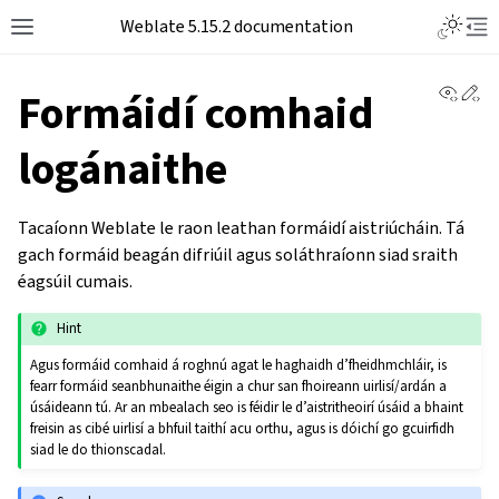
Weblate 5.15.2 documentation
View 
Ed
Formáidí comhaid
logánaithe
Tacaíonn Weblate le raon leathan formáidí aistriúcháin. Tá
gach formáid beagán difriúil agus soláthraíonn siad sraith
éagsúil cumais.
Hint
Agus formáid comhaid á roghnú agat le haghaidh d’fheidhmchláir, is
fearr formáid seanbhunaithe éigin a chur san fhoireann uirlisí/ardán a
úsáideann tú. Ar an mbealach seo is féidir le d’aistritheoirí úsáid a bhaint
freisin as cibé uirlisí a bhfuil taithí acu orthu, agus is dóichí go gcuirfidh
siad le do thionscadal.