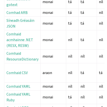
monai
tá
tá
níl
gotext
Comhad ARB
monai
tá
tá
níl
Síneadh Gréasáin
monai
tá
tá
níl
JSON
Comhaid
acmhainne .NET
monai
níl
tá
níl
(RESX, RESW)
Comhaid
monai
níl
níl
níl
ResourceDictionary
Comhaid CSV
araon
níl
tá
tá
Comhaid YAML
monai
níl
níl
níl
Comhaid YAML
monai
tá
níl
níl
Ruby