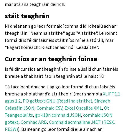
mar atá sna teaghráin deiridh.
stáit teaghrán
Ní dhéanann go leor formáidí comhaid idirdhealú ach ar
theaghráin "Neamhaistrithe" agus "Aistrithe". Le roinnt
formáidí is féidir faisnéis stáit níos míne a stóráil, mar
"Eagarthóireacht Riachtanais" nó "Ceadaithe".
Cur síos ar an teaghrán foinse
Is féidir cur síos ar theaghrán foinse a úsáid chun faisnéis
bhreise a thabhairt faoin teaghrán atá le haistriú.
Tá tacaíocht dhúchais ag go leor formáidí chun faisnéis
bhreise a sholáthar d’aistritheoirí (mar shampla
XLIFF 1.1
agus 1.2
,
PO gettext GNU (Réad Inaistrithe)
,
Síneadh
Gréasáin JSON
,
Comhaid CSV
,
Excel Oscailte XML
,
Qt
Teangeolaí .ts
,
go-i18n comhaid JSON
,
comhaid JSON
gotext
,
Comhad ARB
,
Comhaid acmhainne .NET (RESX,
RESW)
). Baineann go leor formáidí eile amach an