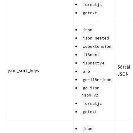
formatjs
gotext
json
json-nested
webextension
i18next
i18nextv4
Sórtáil
json_sort_keys
arb
JSON
go-i18n-json
go-i18n-
json-v2
formatjs
gotext
json