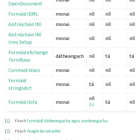
OpenDocument
Formáid IDML
monai
níl
níl
níl
Aistriúcháin INI
monai
níl
níl
níl
Aistriúcháin INI
monai
níl
níl
níl
Inno Setup
Formáid eXchange
dátheangach
níl
tá
tá
TermBase
Comhaid téacs
monai
níl
níl
níl
Formáid
monai
tá
níl
níl
stringsdict
níl
Formáid líofa
monai
tá
níl
[
11
]
[
1
]
Féach
Formáidí dátheangacha agus aonteangacha
[
2
]
Féach
Teaghráin iolraithe