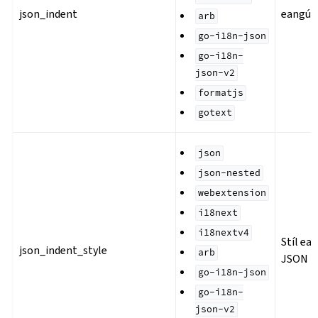
json_indent
eangú 
arb
go-i18n-json
go-i18n-
json-v2
formatjs
gotext
json
json-nested
webextension
i18next
i18nextv4
Stíl ea
json_indent_style
arb
JSON
go-i18n-json
go-i18n-
json-v2