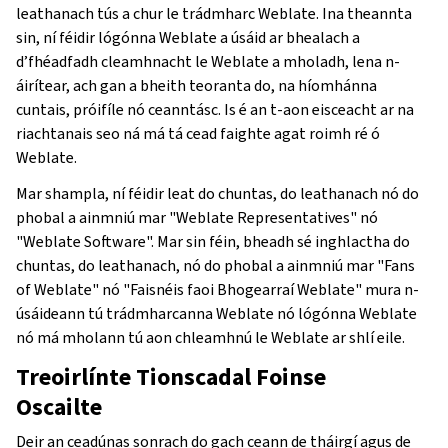
leathanach tús a chur le trádmharc Weblate. Ina theannta
sin, ní féidir lógónna Weblate a úsáid ar bhealach a
d’fhéadfadh cleamhnacht le Weblate a mholadh, lena n-
áirítear, ach gan a bheith teoranta do, na híomhánna
cuntais, próifíle nó ceanntásc. Is é an t-aon eisceacht ar na
riachtanais seo ná má tá cead faighte agat roimh ré ó
Weblate.
Mar shampla, ní féidir leat do chuntas, do leathanach nó do
phobal a ainmniú mar "Weblate Representatives" nó
"Weblate Software". Mar sin féin, bheadh sé inghlactha do
chuntas, do leathanach, nó do phobal a ainmniú mar "Fans
of Weblate" nó "Faisnéis faoi Bhogearraí Weblate" mura n-
úsáideann tú trádmharcanna Weblate nó lógónna Weblate
nó má mholann tú aon chleamhnú le Weblate ar shlí eile.
Treoirlínte Tionscadal Foinse
Oscailte
Deir an ceadúnas sonrach do gach ceann de tháirgí agus de