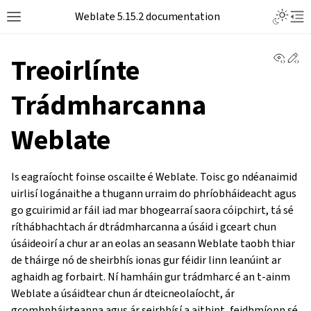
Weblate 5.15.2 documentation
View 
Ed
Treoirlínte
Trádmharcanna
Weblate
Is eagraíocht foinse oscailte é Weblate. Toisc go ndéanaimid
uirlisí logánaithe a thugann urraim do phríobháideacht agus
go gcuirimid ar fáil iad mar bhogearraí saora cóipchirt, tá sé
ríthábhachtach ár dtrádmharcanna a úsáid i gceart chun
úsáideoirí a chur ar an eolas an seasann Weblate taobh thiar
de tháirge nó de sheirbhís ionas gur féidir linn leanúint ar
aghaidh ag forbairt. Ní hamháin gur trádmharc é an t-ainm
Weblate a úsáidtear chun ár dteicneolaíocht, ár
gcomhpháirteanna agus ár seirbhísí a aithint, feidhmíonn sé