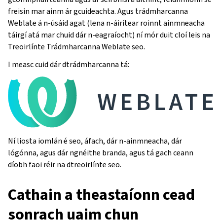
freisin mar ainm ár gcuideachta. Agus trádmharcanna
Weblate á n-úsáid agat (lena n-áirítear roinnt ainmneacha
táirgí atá mar chuid dár n-eagraíocht) ní mór duit cloí leis na
Treoirlínte Trádmharcanna Weblate seo.
I measc cuid dár dtrádmharcanna tá:
Ní liosta iomlán é seo, áfach, dár n-ainmneacha, dár
lógónna, agus dár ngnéithe branda, agus tá gach ceann
díobh faoi réir na dtreoirlínte seo.
Cathain a theastaíonn cead
sonrach uaim chun