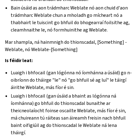
Bain úsáid as aon trádmharc Weblate nó aon chuid d'aon
trádmharc Weblate chun a mholadh go mícheart nó a
thabhairt le tuiscint go bhfuil do bhogearraí foilsithe ag,
cleamhnaithe le, nó formhuinithe ag Weblate.
Mar shampla, ná hainmnigh do thionscadal, [Something] -
Weblate, nó Weblate-[Something]
Is féidir leat:
Luaigh i bhfocail (gan lógónna nó íomhánna a úsáid) go n-
oibríonn do tháirge "le" nó "go bhfuil sé ag luí" le táirgí
áirithe Weblate, más fíor é sin.
Luaigh i bhfocail (gan úsáid a bhaint as lógónna ná
íomhánna) go bhfuil do thionscadal bunaithe ar
theicneolaíocht foinse oscailte Weblate, más fíor é sin,
má chuireann tú ráiteas san áireamh freisin nach bhfuil
baint oifigiúil ag do thionscadal le Weblate ná lena
tháirgí.