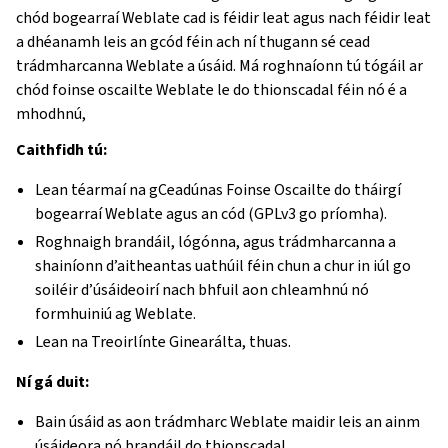
chód bogearraí Weblate cad is féidir leat agus nach féidir leat
a dhéanamh leis an gcód féin ach ní thugann sé cead
trádmharcanna Weblate a úsáid. Má roghnaíonn tú tógáil ar
chód foinse oscailte Weblate le do thionscadal féin nó é a
mhodhnú,
Caithfidh tú:
Lean téarmaí na gCeadúnas Foinse Oscailte do tháirgí
bogearraí Weblate agus an cód (GPLv3 go príomha).
Roghnaigh brandáil, lógónna, agus trádmharcanna a
shainíonn d’aitheantas uathúil féin chun a chur in iúl go
soiléir d’úsáideoirí nach bhfuil aon chleamhnú nó
formhuiniú ag Weblate.
Lean na Treoirlínte Ginearálta, thuas.
Ní gá duit:
Bain úsáid as aon trádmharc Weblate maidir leis an ainm
úsáideora nó brandáil do thionscadal.