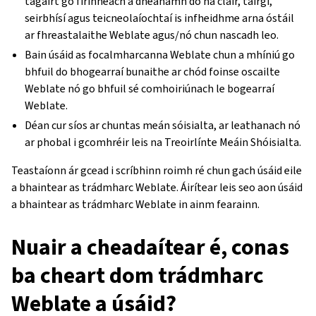
tagairt go fírinneach a dhéanamh do na cláir, táirgí,
seirbhísí agus teicneolaíochtaí is infheidhme arna óstáil
ar fhreastalaithe Weblate agus/nó chun nascadh leo.
Bain úsáid as focalmharcanna Weblate chun a mhíniú go
bhfuil do bhogearraí bunaithe ar chód foinse oscailte
Weblate nó go bhfuil sé comhoiriúnach le bogearraí
Weblate.
Déan cur síos ar chuntas meán sóisialta, ar leathanach nó
ar phobal i gcomhréir leis na Treoirlínte Meáin Shóisialta.
Teastaíonn ár gcead i scríbhinn roimh ré chun gach úsáid eile
a bhaintear as trádmharc Weblate. Áirítear leis seo aon úsáid
a bhaintear as trádmharc Weblate in ainm fearainn.
Nuair a cheadaítear é, conas
ba cheart dom trádmharc
Weblate a úsáid?