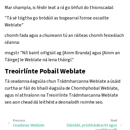
Mar shampla, is féidir leat a rá go bhfuil do thionscadal:
"Tá sé tógtha go bródúil as bogearraí foinse oscailte
Weblate"
chomh fada agus a chuireann tú an ráiteas chomh feiceálach
céanna:
msgstr "Níl baint oifigiúil ag [Ainm Branda] agus [Ainm an
Táirge] le Weblate ná lena tháirgí."
Treoirlínte Pobail Weblate
Tá ceadanna éagsúla chun Trádmharcanna Weblate a úsáid
curtha ar fáil do bhaill éagsúla de Chomhphobal Weblate,
agus ní athraíonn na Treoirlínte Trádmharcanna Weblate
seo aon chead dá leithéid a deonaíodh roimhe seo.
Previous
Next
Ceadúnas Weblate
Slándáil, príobháideacht agus
comhlíonadh