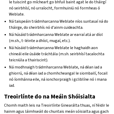
le tuiscint go mícheart go bhfuil baint agat le do tháirgí
nó seirbhísí, nó urraíocht, formhuiniú nó formheas ó
Weblate.
Ná taispeáin trádmharcanna Weblate níos suntasaí ná do
tháirge, do sheirbhís nó d'ainm cuideachta.
Ná húsáid trádmharcanna Weblate ar earraí atá ar díol
(m.sh., t-léinte a dhíol, mugaí, etc.).
Ná húsáid trádmharcanna Weblate le haghaidh aon
chineál eile úsáide tráchtála (m.sh. seirbhísí tacaíochta
teicniúla a thairiscint).
Ná modhnaigh trádmharcanna Weblate, ná déan iad a
ghiorrú, ná déan iad a chomhcheangal le siombailí, focail
nó íomhánna eile, ná ionchorpraigh i gcliblíne nó i mana
iad.
Treoirlínte do na Meáin Shóisialta
Chomh maith leis na Treoirlínte Ginearálta thuas, ní féidir le
hainm agus láimhseáil do chuntais meán sóisialta agus gach