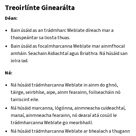
Treoirlínte Ginearálta
Déan:
Bain úsáid as an trádmharc Weblate díreach mar a
thaispeántar sa liosta thuas.
Bain úsáid as focalmharcanna Weblate mar ainmfhocal
amháin. Seachain Aidiachtaí agus Briathra. Ná húsáid san
iolra iad.
Ná:
Ná húsáid trádmharcanna Weblate in ainm do ghnó,
táirge, seirbhíse, aipe, ainm fearainn, foilseacháin nó
tairiscint eile.
Ná húsáid marcanna, lógónna, ainmneacha cuideachtaí,
manaí, ainmneacha fearainn, nó dearaí atá cosúil le
trádmharcanna Weblate go mearbhaill.
Ná húsáid trádmharcanna Weblate ar bhealach a thugann