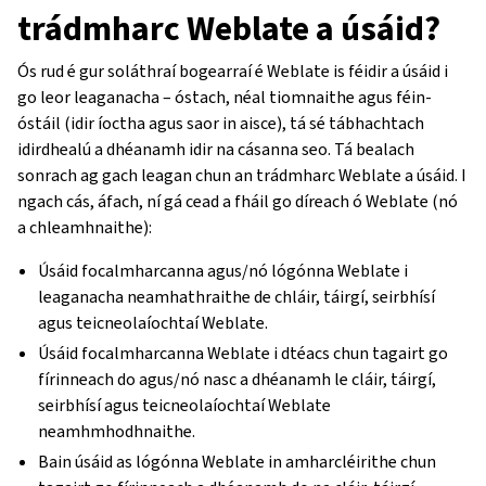
trádmharc Weblate a úsáid?
Ós rud é gur soláthraí bogearraí é Weblate is féidir a úsáid i
go leor leaganacha – óstach, néal tiomnaithe agus féin-
óstáil (idir íoctha agus saor in aisce), tá sé tábhachtach
idirdhealú a dhéanamh idir na cásanna seo. Tá bealach
sonrach ag gach leagan chun an trádmharc Weblate a úsáid. I
ngach cás, áfach, ní gá cead a fháil go díreach ó Weblate (nó
a chleamhnaithe):
Úsáid focalmharcanna agus/nó lógónna Weblate i
leaganacha neamhathraithe de chláir, táirgí, seirbhísí
agus teicneolaíochtaí Weblate.
Úsáid focalmharcanna Weblate i dtéacs chun tagairt go
fírinneach do agus/nó nasc a dhéanamh le cláir, táirgí,
seirbhísí agus teicneolaíochtaí Weblate
neamhmhodhnaithe.
Bain úsáid as lógónna Weblate in amharcléirithe chun