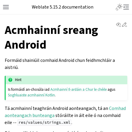
Weblate 5.15.2 documentation
View 
Ed
Acmhainní sreang
Android
Formáid shainiúil comhaid Android chun feidhmchláir a
aistriú.
Hint
Is formáidí an-chosúla iad
Acmhainní Il-ardáin a Chur le chéile
agus
Soghluaiste acmhainní Kotlin
.
Tá acmhainní teaghrán Android aonteangach, tá an
Comhad
aonteangach bunteanga
stóráilte in áit eile ó na comhaid
eile --
.
res/values/strings.xml