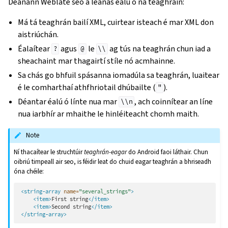
Déanann Weblate seo a leanas éalú ó na teaghráin:
Má tá teaghrán bailí XML, cuirtear isteach é mar XML don
aistriúchán.
Éalaítear
agus
le
ag tús na teaghrán chun iad a
?
@
\\
sheachaint mar thagairtí stíle nó acmhainne.
Sa chás go bhfuil spásanna iomadúla sa teaghrán, luaitear
é le comharthaí athfhriotail dhúbailte (
).
"
Déantar éalú ó línte nua mar
, ach coinnítear an líne
\\n
nua iarbhír ar mhaithe le hinléiteacht chomh maith.
Note
Ní thacaítear le struchtúir
teaghrán-eagar
do Android faoi láthair. Chun
oibriú timpeall air seo, is féidir leat do chuid eagar teaghrán a bhriseadh
óna chéile:
<string-array
name=
"several_strings"
>
<item>
First
string
</item>
<item>
Second
string
</item>
</string-array>