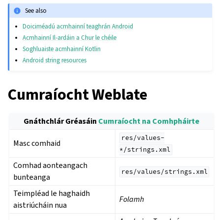
See also
Doiciméadú acmhainní teaghrán Android
Acmhainní Il-ardáin a Chur le chéile
Soghluaiste acmhainní Kotlin
Android string resources
Cumraíocht Weblate
Gnáthchlár Gréasáin
Cumraíocht na Comhpháirte
res/values-
Masc comhaid
*/strings.xml
Comhad aonteangach
res/values/strings.xml
bunteanga
Teimpléad le haghaidh
Folamh
aistriúcháin nua