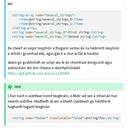
éirí:
<string-array
name=
"several_strings"
>
<item>
@string/several_strings_0
</item>
<item>
@string/several_strings_1
</item>
</string-array>
<string
name=
"several_strings_0"
>
First
string
</string>
<string
name=
"several_strings_1"
>
Second
string
</string>
Ba cheart an
eagar teaghrán
a thugann suntas do na heilimintí
teaghrán
a stóráil i gcomhad eile, agus gan é a chur ar fáil le haistriú.
Seans go gcabhróidh an script seo le do chomhaid strings.xml agus
aistriúcháin atá ann cheana a réamhphróiseáil:
https://gist.github.com/paour/11291062
Hint
Chun nach n-aistrítear roinnt teaghráin, is féidir iad seo a mharcáil mar
neamh-aistrithe. Féadfaidh sé seo a bheith úsáideach go háirithe le
haghaidh tagairtí teaghrán:
<string
name=
"foobar"
translatable=
"false"
>
@string/foo
</string>