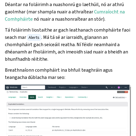
Déantar na foláirimh a nuashonrú go laethúil, nó ar athrú
gaolmhar (mar shampla nuair a athraítear
Cumraíocht na
Comhpháirte
nó nuair a nuashonraítear an stór).
Tá foláirimh liostaithe ar gach leathanach comhpháirte faoi
seach mar
. Má tá sé ar iarraidh, glanann an
Alerts
chomhpháirt gach seiceáil reatha. Ní féidir neamhaird a
dhéanamh ar fholáirimh, ach imeoidh siad nuair a bheidh an
bhunfhadhb réitithe.
Breathnaíonn comhpháirt ina bhfuil teaghráin agus
teangacha dúblacha mar seo: