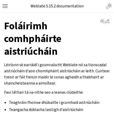
Weblate 5.15.2 documentation
View 
Ed
Foláirimh
comhpháirte
aistriúcháin
Léiríonn sé earráidí i gcumraíocht Weblate nó sa tionscadal
aistriúcháin d'aon chomhpháirt aistriúcháin ar leith. Cuirtear
treoir ar fáil freisin maidir le conas aghaidh a thabhairt ar
shaincheisteanna a aimsítear.
Faoi láthair tá na nithe seo a leanas clúdaithe:
Teaghráin fhoinse dhúbailte i gcomhaid aistriúcháin
Teangacha dúblacha laistigh d'aistriúcháin