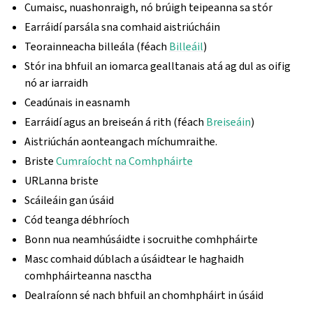
Cumaisc, nuashonraigh, nó brúigh teipeanna sa stór
Earráidí parsála sna comhaid aistriúcháin
Teorainneacha billeála (féach
Billeáil
)
Stór ina bhfuil an iomarca gealltanais atá ag dul as oifig
nó ar iarraidh
Ceadúnais in easnamh
Earráidí agus an breiseán á rith (féach
Breiseáin
)
Aistriúchán aonteangach míchumraithe.
Briste
Cumraíocht na Comhpháirte
URLanna briste
Scáileáin gan úsáid
Cód teanga débhríoch
Bonn nua neamhúsáidte i socruithe comhpháirte
Masc comhaid dúblach a úsáidtear le haghaidh
comhpháirteanna nasctha
Dealraíonn sé nach bhfuil an chomhpháirt in úsáid