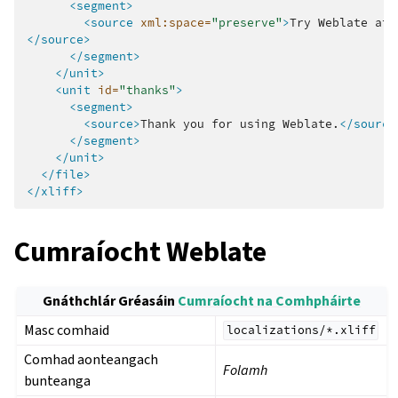
<segment>
<source
xml:space=
"preserve"
>
Try
Weblate
at
</source>
</segment>
</unit>
<unit
id=
"thanks"
>
<segment>
<source>
Thank
you
for
using
Weblate.
</source
</segment>
</unit>
</file>
</xliff>
Cumraíocht Weblate
Gnáthchlár Gréasáin
Cumraíocht na Comhpháirte
Masc comhaid
localizations/*.xliff
Comhad aonteangach
Folamh
bunteanga