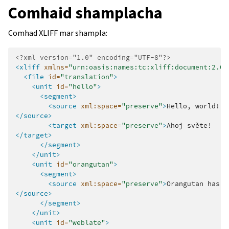
Comhaid shamplacha
Comhad XLIFF mar shampla:
<?xml version="1.0" encoding="UTF-8"?>
<xliff
xmlns=
"urn:oasis:names:tc:xliff:document:2.0"
<file
id=
"translation"
>
<unit
id=
"hello"
>
<segment>
<source
xml:space=
"preserve"
>
Hello,
</source>
<target
xml:space=
"preserve"
>
Ahoj
</target>
</segment>
</unit>
<unit
id=
"orangutan"
>
<segment>
<source
xml:space=
"preserve"
>
Orangutan
has
%
</source>
</segment>
</unit>
<unit
id=
"weblate"
>