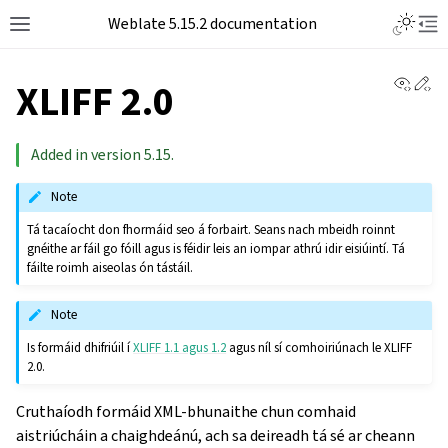
Weblate 5.15.2 documentation
View 
Ed
XLIFF 2.0
Added in version 5.15.
Note
Tá tacaíocht don fhormáid seo á forbairt. Seans nach mbeidh roinnt
gnéithe ar fáil go fóill agus is féidir leis an iompar athrú idir eisiúintí. Tá
fáilte roimh aiseolas ón tástáil.
Note
Is formáid dhifriúil í
XLIFF 1.1 agus 1.2
agus níl sí comhoiriúnach le XLIFF
2.0.
Cruthaíodh formáid XML-bhunaithe chun comhaid
aistriúcháin a chaighdeánú, ach sa deireadh tá sé ar cheann