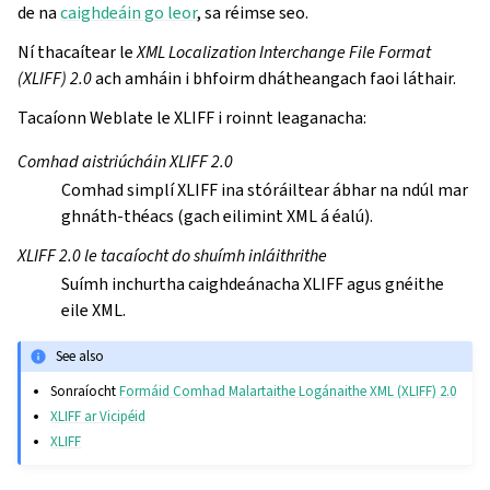
de na
caighdeáin go leor
, sa réimse seo.
Ní thacaítear le
XML Localization Interchange File Format
(XLIFF) 2.0
ach amháin i bhfoirm dhátheangach faoi láthair.
Tacaíonn Weblate le XLIFF i roinnt leaganacha:
Comhad aistriúcháin XLIFF 2.0
Comhad simplí XLIFF ina stóráiltear ábhar na ndúl mar
ghnáth-théacs (gach eilimint XML á éalú).
XLIFF 2.0 le tacaíocht do shuímh inláithrithe
Suímh inchurtha caighdeánacha XLIFF agus gnéithe
eile XML.
See also
Sonraíocht
Formáid Comhad Malartaithe Logánaithe XML (XLIFF) 2.0
XLIFF ar Vicipéid
XLIFF