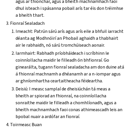
agus ar thionchar, agus a bheith machnamhach faoi
dhul isteach i spásanna pobail arís tar éis don tréimhse
a bheith thart.
Fionraí Sealadach
Imeacht: Patrún sárú arís agus arís eile a bhfuil iarracht
déanta ag Modhnóirí an Phobail aghaidh a thabhairt
air le rabhaidh, nó sárú tromchúiseach aonair.
Iarmhairt: Rabhadh príobháideach i scríbhinn le
coinníollacha maidir le filleadh ón bhfionraí. Go
ginearálta, tugann fionraí sealadacha am don duine atá
á fhionraí machnamh a dhéanamh ar a n-iompar agus
ar ghníomhartha ceartaitheacha féideartha.
Deisiú: I measc samplaí de dheisiúchán tá meas a
bheith ar spiorad an fhionraí, na coinníollacha
sonraithe maidir le filleadh a chomhlíonadh, agus a
bheith machnamhach faoi conas athimeascadh leis an
bpobal nuair a ardófar an fionraí.
Toirmeasc Buan