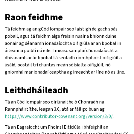
Raon feidhme
Tá feidhm ag an gCód Iompair seo laistigh de gach spás
pobail, agus tá feidhm aige freisin nuair a bhíonn duine
aonair ag déanamh ionadaíochta oifigiúla ar an bpobal in
áiteanna poiblí nó eile. I measc samplaí d’ionadaíocht a
dhéanamh ar ár bpobal tá seoladh ríomhphoist oifigiúil a
úsáid, postáil trí chuntas meán sóisialta oifigiúil, nó
gníomhú mar ionadaí ceaptha ag imeacht ar líne nó as líne.
Leithdháileadh
Tá an Cód Iompair seo oiriúnaithe ó Chonradh na
Rannpháirtíthe, leagan 3.0, atá ar fáil go buan ag
https://www.contributor-covenant.org/version/3/0/
.
Tá an Eagraíocht um Fhoinsí Eiticiúla i bhfeighil an