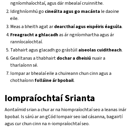
ngníomhaíochtaí, agus dár mbealaí cruinnithe.
Idirghníomhú go
cineálta agus go macánta
le daoine
eile.
Meas a bheith agat ar
dearcthaí agus eispéiris éagsúla
.
Freagracht a ghlacadh
as ár ngníomhartha agus ár
ranníocaíochtaí.
Tabhairt agus glacadh go grástúil
aiseolas cuiditheach
.
Gealltanas a thabhairt
dochar a dheisiú
nuair a
tharlaíonn sé.
Iompar ar bhealaí eile a chuireann chun cinn agus a
chothaíonn
folláine ár bpobail
.
Iompraíochtaí Srianta
Aontaímid srian a chur ar na hiompraíochtaí seo a leanas inár
bpobal. Is sárú ar an gCód Iompair seo iad cásanna, bagairtí
agus cur chun cinn na n-iompraíochtaí seo.