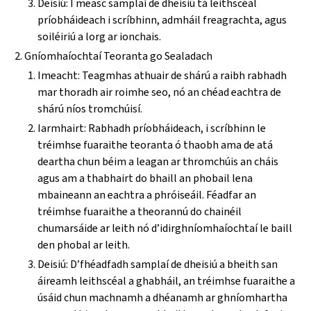
Deisiú: I measc samplaí de dheisiú tá leithscéal
príobháideach i scríbhinn, admháil freagrachta, agus
soiléiriú a lorg ar ionchais.
Gníomhaíochtaí Teoranta go Sealadach
Imeacht: Teagmhas athuair de shárú a raibh rabhadh
mar thoradh air roimhe seo, nó an chéad eachtra de
shárú níos tromchúisí.
Iarmhairt: Rabhadh príobháideach, i scríbhinn le
tréimhse fuaraithe teoranta ó thaobh ama de atá
deartha chun béim a leagan ar thromchúis an cháis
agus am a thabhairt do bhaill an phobail lena
mbaineann an eachtra a phróiseáil. Féadfar an
tréimhse fuaraithe a theorannú do chainéil
chumarsáide ar leith nó d’idirghníomhaíochtaí le baill
den phobal ar leith.
Deisiú: D’fhéadfadh samplaí de dheisiú a bheith san
áireamh leithscéal a ghabháil, an tréimhse fuaraithe a
úsáid chun machnamh a dhéanamh ar ghníomhartha