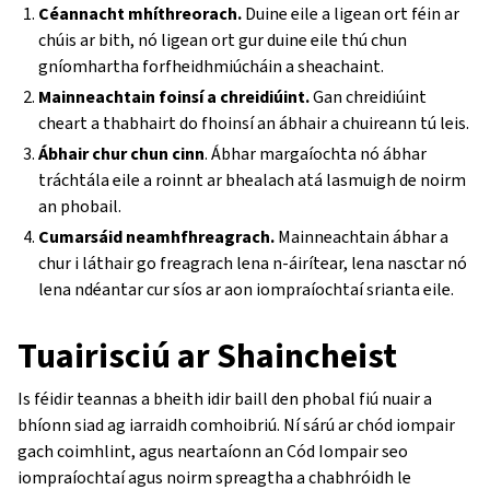
Céannacht mhíthreorach.
Duine eile a ligean ort féin ar
chúis ar bith, nó ligean ort gur duine eile thú chun
gníomhartha forfheidhmiúcháin a sheachaint.
Mainneachtain foinsí a chreidiúint.
Gan chreidiúint
cheart a thabhairt do fhoinsí an ábhair a chuireann tú leis.
Ábhair chur chun cinn
. Ábhar margaíochta nó ábhar
tráchtála eile a roinnt ar bhealach atá lasmuigh de noirm
an phobail.
Cumarsáid neamhfhreagrach.
Mainneachtain ábhar a
chur i láthair go freagrach lena n-áirítear, lena nasctar nó
lena ndéantar cur síos ar aon iompraíochtaí srianta eile.
Tuairisciú ar Shaincheist
Is féidir teannas a bheith idir baill den phobal fiú nuair a
bhíonn siad ag iarraidh comhoibriú. Ní sárú ar chód iompair
gach coimhlint, agus neartaíonn an Cód Iompair seo
iompraíochtaí agus noirm spreagtha a chabhróidh le