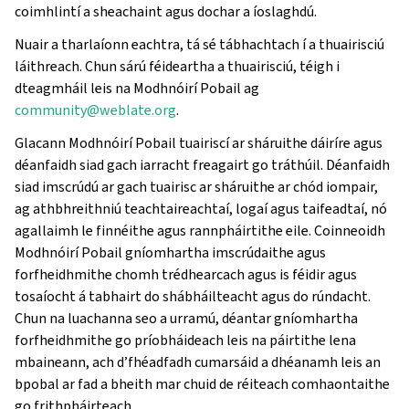
coimhlintí a sheachaint agus dochar a íoslaghdú.
Nuair a tharlaíonn eachtra, tá sé tábhachtach í a thuairisciú
láithreach. Chun sárú féideartha a thuairisciú, téigh i
dteagmháil leis na Modhnóirí Pobail ag
community
@
weblate
.
org
.
Glacann Modhnóirí Pobail tuairiscí ar sháruithe dáiríre agus
déanfaidh siad gach iarracht freagairt go tráthúil. Déanfaidh
siad imscrúdú ar gach tuairisc ar sháruithe ar chód iompair,
ag athbhreithniú teachtaireachtaí, logaí agus taifeadtaí, nó
agallaimh le finnéithe agus rannpháirtithe eile. Coinneoidh
Modhnóirí Pobail gníomhartha imscrúdaithe agus
forfheidhmithe chomh trédhearcach agus is féidir agus
tosaíocht á tabhairt do shábháilteacht agus do rúndacht.
Chun na luachanna seo a urramú, déantar gníomhartha
forfheidhmithe go príobháideach leis na páirtithe lena
mbaineann, ach d’fhéadfadh cumarsáid a dhéanamh leis an
bpobal ar fad a bheith mar chuid de réiteach comhaontaithe
go frithpháirteach.