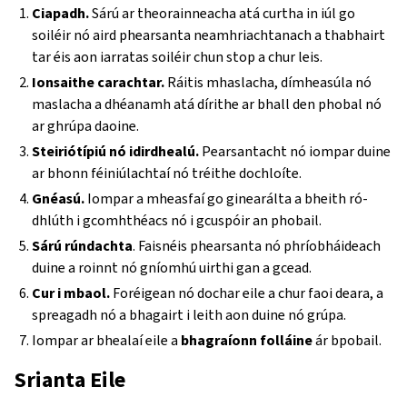
Ciapadh.
Sárú ar theorainneacha atá curtha in iúl go
soiléir nó aird phearsanta neamhriachtanach a thabhairt
tar éis aon iarratas soiléir chun stop a chur leis.
Ionsaithe carachtar.
Ráitis mhaslacha, dímheasúla nó
maslacha a dhéanamh atá dírithe ar bhall den phobal nó
ar ghrúpa daoine.
Steiriótípiú nó idirdhealú.
Pearsantacht nó iompar duine
ar bhonn féiniúlachtaí nó tréithe dochloíte.
Gnéasú.
Iompar a mheasfaí go ginearálta a bheith ró-
dhlúth i gcomhthéacs nó i gcuspóir an phobail.
Sárú rúndachta
. Faisnéis phearsanta nó phríobháideach
duine a roinnt nó gníomhú uirthi gan a gcead.
Cur i mbaol.
Foréigean nó dochar eile a chur faoi deara, a
spreagadh nó a bhagairt i leith aon duine nó grúpa.
Iompar ar bhealaí eile a
bhagraíonn folláine
ár bpobail.
Srianta Eile