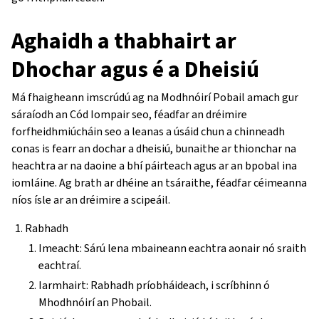
Aghaidh a thabhairt ar
Dhochar agus é a Dheisiú
Má fhaigheann imscrúdú ag na Modhnóirí Pobail amach gur
sáraíodh an Cód Iompair seo, féadfar an dréimire
forfheidhmiúcháin seo a leanas a úsáid chun a chinneadh
conas is fearr an dochar a dheisiú, bunaithe ar thionchar na
heachtra ar na daoine a bhí páirteach agus ar an bpobal ina
iomláine. Ag brath ar dhéine an tsáraithe, féadfar céimeanna
níos ísle ar an dréimire a scipeáil.
Rabhadh
Imeacht: Sárú lena mbaineann eachtra aonair nó sraith
eachtraí.
Iarmhairt: Rabhadh príobháideach, i scríbhinn ó
Mhodhnóirí an Phobail.