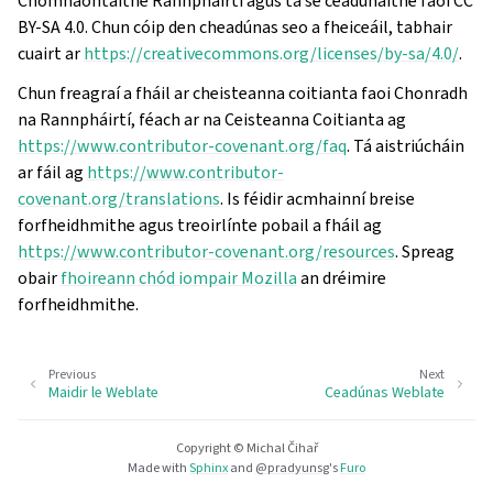
Chomhaontaithe Rannpháirtí agus tá sé ceadúnaithe faoi CC
BY-SA 4.0. Chun cóip den cheadúnas seo a fheiceáil, tabhair
cuairt ar
https://creativecommons.org/licenses/by-sa/4.0/
.
Chun freagraí a fháil ar cheisteanna coitianta faoi Chonradh
na Rannpháirtí, féach ar na Ceisteanna Coitianta ag
https://www.contributor-covenant.org/faq
. Tá aistriúcháin
ar fáil ag
https://www.contributor-
covenant.org/translations
. Is féidir acmhainní breise
forfheidhmithe agus treoirlínte pobail a fháil ag
https://www.contributor-covenant.org/resources
. Spreag
obair
fhoireann chód iompair Mozilla
an dréimire
forfheidhmithe.
Previous
Next
Maidir le Weblate
Ceadúnas Weblate
Copyright © Michal Čihař
Made with
Sphinx
and
@pradyunsg
's
Furo