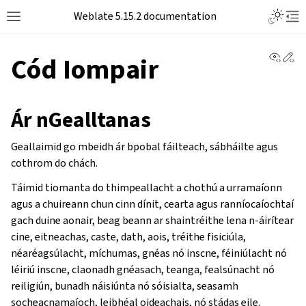
Weblate 5.15.2 documentation
View 
Ed
Cód Iompair
Ár nGealltanas
Geallaimid go mbeidh ár bpobal fáilteach, sábháilte agus
cothrom do chách.
Táimid tiomanta do thimpeallacht a chothú a urramaíonn
agus a chuireann chun cinn dínit, cearta agus ranníocaíochtaí
gach duine aonair, beag beann ar shaintréithe lena n-áirítear
cine, eitneachas, caste, dath, aois, tréithe fisiciúla,
néaréagsúlacht, míchumas, gnéas nó inscne, féiniúlacht nó
léiriú inscne, claonadh gnéasach, teanga, fealsúnacht nó
reiligiún, bunadh náisiúnta nó sóisialta, seasamh
socheacnamaíoch, leibhéal oideachais, nó stádas eile.