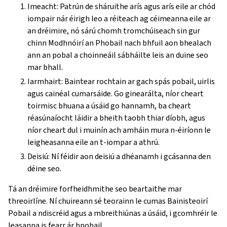
Imeacht: Patrún de sháruithe arís agus arís eile ar chód
iompair nár éirigh leo a réiteach ag céimeanna eile ar
an dréimire, nó sárú chomh tromchúiseach sin gur
chinn Modhnóirí an Phobail nach bhfuil aon bhealach
ann an pobal a choinneáil sábháilte leis an duine seo
mar bhall.
Iarmhairt: Baintear rochtain ar gach spás pobail, uirlis
agus cainéal cumarsáide. Go ginearálta, níor cheart
toirmisc bhuana a úsáid go hannamh, ba cheart
réasúnaíocht láidir a bheith taobh thiar díobh, agus
níor cheart dul i muinín ach amháin mura n-éiríonn le
leigheasanna eile an t-iompar a athrú.
Deisiú: Ní féidir aon deisiú a dhéanamh i gcásanna den
déine seo.
Tá an dréimire forfheidhmithe seo beartaithe mar
threoirlíne. Ní chuireann sé teorainn le cumas Bainisteoirí
Pobail a ndiscréid agus a mbreithiúnas a úsáid, i gcomhréir le
leasanna is fearr ár bpobail.