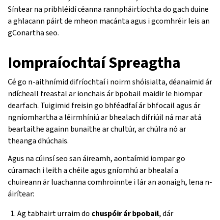
Síntear na pribhléidí céanna rannpháirtíochta do gach duine
a ghlacann páirt de mheon macánta agus i gcomhréir leis an
gConartha seo.
Iompraíochtaí Spreagtha
Cé go n-aithnímid difríochtaí i noirm shóisialta, déanaimid ár
ndícheall freastal ar ionchais ár bpobail maidir le hiompar
dearfach. Tuigimid freisin go bhféadfaí ár bhfocail agus ár
ngníomhartha a léirmhíniú ar bhealach difriúil ná mar atá
beartaithe againn bunaithe ar chultúr, ar chúlra nó ar
theanga dhúchais.
Agus na cúinsí seo san áireamh, aontaímid iompar go
cúramach i leith a chéile agus gníomhú ar bhealaí a
chuireann ár luachanna comhroinnte i lár an aonaigh, lena n-
áirítear:
Ag tabhairt urraim do
chuspóir ár bpobail
, dár