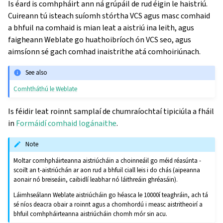
Is éard is comhpháirt ann ná grúpáil de rud éigin le haistriú.
Cuireann tú isteach suíomh stórtha VCS agus masc comhaid
a bhfuil na comhaid is mian leat a aistriú ina leith, agus
faigheann Weblate go huathoibríoch ón VCS seo, agus
aimsíonn sé gach comhad inaistrithe atá comhoiriúnach.
See also
Comhtháthú le Weblate
Is féidir leat roinnt samplaí de chumraíochtaí tipiciúla a fháil
in
Formáidí comhaid logánaithe
.
Note
Moltar comhpháirteanna aistriúcháin a choinneáil go méid réasúnta -
scoilt an t-aistriúchán ar aon rud a bhfuil ciall leis i do chás (aipeanna
aonair nó breiseáin, caibidlí leabhar nó láithreáin ghréasáin).
Láimhseálann Weblate aistriúcháin go héasca le 10000í teaghráin, ach tá
sé níos deacra obair a roinnt agus a chomhordú i measc aistritheoirí a
bhfuil comhpháirteanna aistriúcháin chomh mór sin acu.