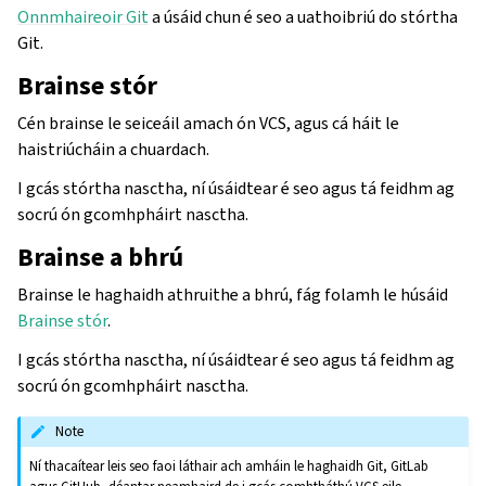
Onnmhaireoir Git
a úsáid chun é seo a uathoibriú do stórtha
Git.
Brainse stór
Cén brainse le seiceáil amach ón VCS, agus cá háit le
haistriúcháin a chuardach.
I gcás stórtha nasctha, ní úsáidtear é seo agus tá feidhm ag
socrú ón gcomhpháirt nasctha.
Brainse a bhrú
Brainse le haghaidh athruithe a bhrú, fág folamh le húsáid
Brainse stór
.
I gcás stórtha nasctha, ní úsáidtear é seo agus tá feidhm ag
socrú ón gcomhpháirt nasctha.
Note
Ní thacaítear leis seo faoi láthair ach amháin le haghaidh Git, GitLab