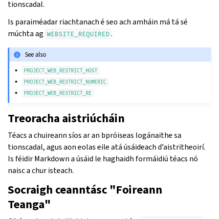
tionscadal.
Is paraiméadar riachtanach é seo ach amháin má tá sé
múchta ag
.
WEBSITE_REQUIRED
See also
PROJECT_WEB_RESTRICT_HOST
PROJECT_WEB_RESTRICT_NUMERIC
PROJECT_WEB_RESTRICT_RE
Treoracha aistriúcháin
Téacs a chuireann síos ar an bpróiseas logánaithe sa
tionscadal, agus aon eolas eile atá úsáideach d’aistritheoirí.
Is féidir Markdown a úsáid le haghaidh formáidiú téacs nó
naisc a chur isteach.
Socraigh ceanntásc "Foireann
Teanga"