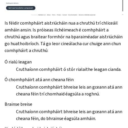
Is féidir comhpháirt aistriúcháin nua a chruthú trí chliceáil
amháin ansin. Is próiseas ilchéimeach é comhpháirt a
chruthú agus braitear formhór na bparaiméadar aistriúcháin
go huathoibríoch. Tá go leor cineálacha cur chuige ann chun
comhpháirt a chruthú:
Ó rialú leagan
Cruthaíonn comhpháirt ó stór rialaithe leagan cianda.
Ó chomhpháirt atá ann cheana féin
Cruthaíonn comhpháirt bhreise leis an gceann atá ann
cheana féin trí chomhaid éagsúla a roghnú.
Brainse breise
Cruthaíonn comhpháirt bhreise leis an gceann atá ann
cheana féin, do bhrainse éagsúla amháin.