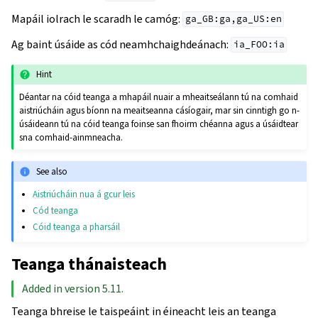
Mapáil iolrach le scaradh le camóg:
ga_GB:ga,ga_US:en
Ag baint úsáide as cód neamhchaighdeánach:
ia_FOO:ia
Hint
Déantar na cóid teanga a mhapáil nuair a mheaitseálann tú na comhaid
aistriúcháin agus bíonn na meaitseanna cásíogair, mar sin cinntigh go n-
úsáideann tú na cóid teanga foinse san fhoirm chéanna agus a úsáidtear
sna comhaid-ainmneacha.
See also
Aistriúcháin nua á gcur leis
Cód teanga
Cóid teanga a pharsáil
Teanga thánaisteach
Added in version 5.11.
Teanga bhreise le taispeáint in éineacht leis an teanga