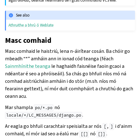
agus GitHub, déantar neamhaird de i gcás comhtháthú VCS eile.
See also
Athruithe a bhrú ó Weblate
Masc comhaid
Masc comhaid le haistriú, lena n-áirítear cosán. Ba chóir go
mbeadh “*” amháin ann in ionad cód teanga (féach
Sainmhínithe teanga
le haghaidh faisnéise faoin gcaoi a
ndéantar é seo a phróiseáil). Sa chás go bhfuil níos mó ná
comhad aistriúcháin amháin i do stór (m.sh. níos mó
fearainn gettext), ní mór duit comhpháirt a chruthú do gach
ceann acu.
Mar shampla
nó
po/*.po
.
locale/*/LC_MESSAGES/django.po
Ar eagla go bhfuil carachtair speisialta ar nós
,
i d'ainm
[
]
comhaid, ní mór iad seo a éalú mar
nó
.
[[]
[]]