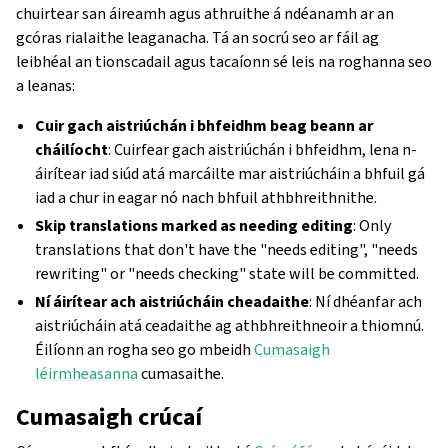
chuirtear san áireamh agus athruithe á ndéanamh ar an
gcóras rialaithe leaganacha. Tá an socrú seo ar fáil ag
leibhéal an tionscadail agus tacaíonn sé leis na roghanna seo
a leanas:
Cuir gach aistriúchán i bhfeidhm beag beann ar
cháilíocht
: Cuirfear gach aistriúchán i bhfeidhm, lena n-
áirítear iad siúd atá marcáilte mar aistriúcháin a bhfuil gá
iad a chur in eagar nó nach bhfuil athbhreithnithe.
Skip translations marked as needing editing
: Only
translations that don't have the "needs editing", "needs
rewriting" or "needs checking" state will be committed.
Ní áirítear ach aistriúcháin cheadaithe
: Ní dhéanfar ach
aistriúcháin atá ceadaithe ag athbhreithneoir a thiomnú.
Éilíonn an rogha seo go mbeidh
Cumasaigh
léirmheasanna
cumasaithe.
Cumasaigh crúcaí