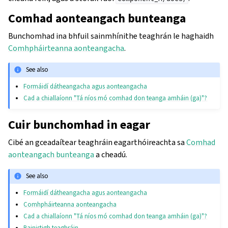
Comhad aonteangach bunteanga
Bunchomhad ina bhfuil sainmhínithe teaghrán le haghaidh
Comhpháirteanna aonteangacha
.
See also
Formáidí dátheangacha agus aonteangacha
Cad a chiallaíonn "Tá níos mó comhad don teanga amháin (ga)"?
Cuir bunchomhad in eagar
Cibé an gceadaítear teaghráin eagarthóireachta sa
Comhad
aonteangach bunteanga
a cheadú.
See also
Formáidí dátheangacha agus aonteangacha
Comhpháirteanna aonteangacha
Cad a chiallaíonn "Tá níos mó comhad don teanga amháin (ga)"?
Bainistigh teaghráin