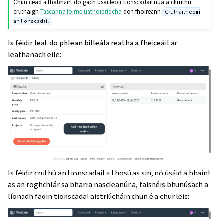
Chun cead a thabhairt do gach úsáideoir tionscadail nua a chruthú
cruthaigh
Tascanna foirne uathoibríocha
don fhoireann
Cruthaitheoirí
.
an tionscadail
Is féidir leat do phlean billeála reatha a fheiceáil ar
leathanach eile:
Is féidir cruthú an tionscadail a thosú as sin, nó úsáid a bhaint
as an roghchlár sa bharra nascleanúna, faisnéis bhunúsach a
líonadh faoin tionscadal aistriúcháin chun é a chur leis: