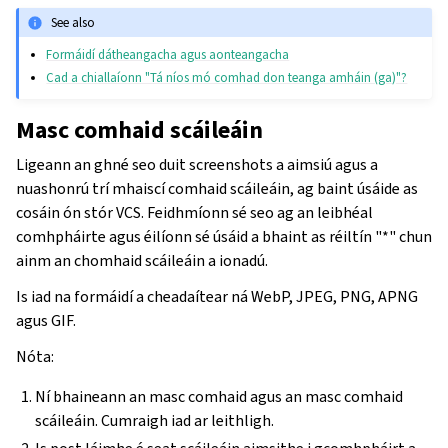
See also
Formáidí dátheangacha agus aonteangacha
Cad a chiallaíonn "Tá níos mó comhad don teanga amháin (ga)"?
Masc comhaid scáileáin
Ligeann an ghné seo duit screenshots a aimsiú agus a
nuashonrú trí mhaiscí comhaid scáileáin, ag baint úsáide as
cosáin ón stór VCS. Feidhmíonn sé seo ag an leibhéal
comhpháirte agus éilíonn sé úsáid a bhaint as réiltín "*" chun
ainm an chomhaid scáileáin a ionadú.
Is iad na formáidí a cheadaítear ná WebP, JPEG, PNG, APNG
agus GIF.
Nóta:
Ní bhaineann an masc comhaid agus an masc comhaid
scáileáin. Cumraigh iad ar leithligh.