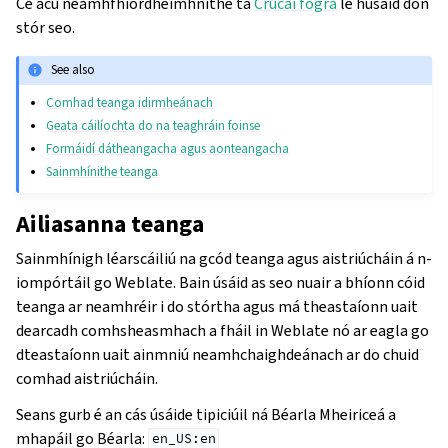
Cé acu neamhfhíordheimhnithe tá
Crúcaí fógra
le húsáid don
stór seo.
See also
Comhad teanga idirmheánach
Geata cáilíochta do na teaghráin foinse
Formáidí dátheangacha agus aonteangacha
Sainmhínithe teanga
Ailiasanna teanga
Sainmhínigh léarscáiliú na gcód teanga agus aistriúcháin á n-
iompórtáil go Weblate. Bain úsáid as seo nuair a bhíonn cóid
teanga ar neamhréir i do stórtha agus má theastaíonn uait
dearcadh comhsheasmhach a fháil in Weblate nó ar eagla go
dteastaíonn uait ainmniú neamhchaighdeánach ar do chuid
comhad aistriúcháin.
Seans gurb é an cás úsáide tipiciúil ná Béarla Mheiriceá a
mhapáil go Béarla:
en_US:en