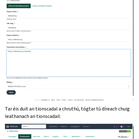
Tar éis duit an tionscadal a chruthú, tógtar tú díreach chuig
leathanach an tionscadail: