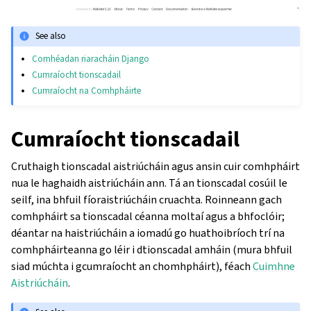
See also
Comhéadan riaracháin Django
Cumraíocht tionscadail
Cumraíocht na Comhpháirte
Cumraíocht tionscadail
Cruthaigh tionscadal aistriúcháin agus ansin cuir comhpháirt
nua le haghaidh aistriúcháin ann. Tá an tionscadal cosúil le
seilf, ina bhfuil fíoraistriúcháin cruachta. Roinneann gach
comhpháirt sa tionscadal céanna moltaí agus a bhfoclóir;
déantar na haistriúcháin a iomadú go huathoibríoch trí na
comhpháirteanna go léir i dtionscadal amháin (mura bhfuil
siad múchta i gcumraíocht an chomhpháirt), féach
Cuimhne
Aistriúcháin
.