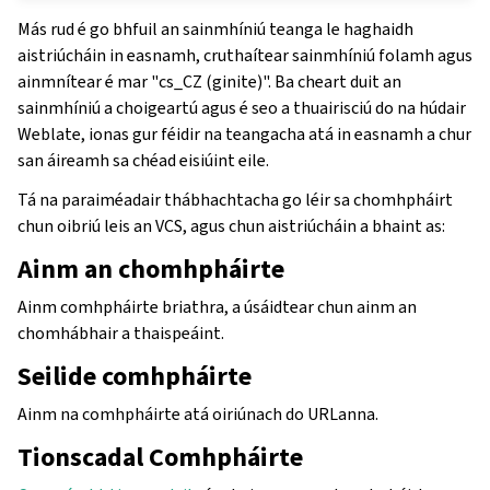
Más rud é go bhfuil an sainmhíniú teanga le haghaidh
aistriúcháin in easnamh, cruthaítear sainmhíniú folamh agus
ainmnítear é mar "cs_CZ (ginite)". Ba cheart duit an
sainmhíniú a choigeartú agus é seo a thuairisciú do na húdair
Weblate, ionas gur féidir na teangacha atá in easnamh a chur
san áireamh sa chéad eisiúint eile.
Tá na paraiméadair thábhachtacha go léir sa chomhpháirt
chun oibriú leis an VCS, agus chun aistriúcháin a bhaint as:
Ainm an chomhpháirte
Ainm comhpháirte briathra, a úsáidtear chun ainm an
chomhábhair a thaispeáint.
Seilide comhpháirte
Ainm na comhpháirte atá oiriúnach do URLanna.
Tionscadal Comhpháirte