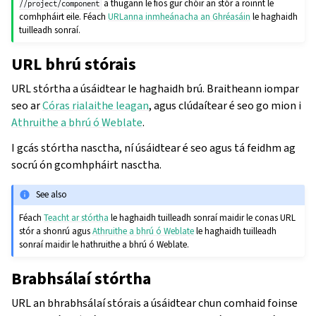
a thugann le fios gur chóir an stór a roinnt le
//project/component
comhpháirt eile. Féach
URLanna inmheánacha an Ghréasáin
le haghaidh
tuilleadh sonraí.
URL bhrú stórais
URL stórtha a úsáidtear le haghaidh brú. Braitheann iompar
seo ar
Córas rialaithe leagan
, agus clúdaítear é seo go mion i
Athruithe a bhrú ó Weblate
.
I gcás stórtha nasctha, ní úsáidtear é seo agus tá feidhm ag
socrú ón gcomhpháirt nasctha.
See also
Féach
Teacht ar stórtha
le haghaidh tuilleadh sonraí maidir le conas URL
stór a shonrú agus
Athruithe a bhrú ó Weblate
le haghaidh tuilleadh
sonraí maidir le hathruithe a bhrú ó Weblate.
Brabhsálaí stórtha
URL an bhrabhsálaí stórais a úsáidtear chun comhaid foinse