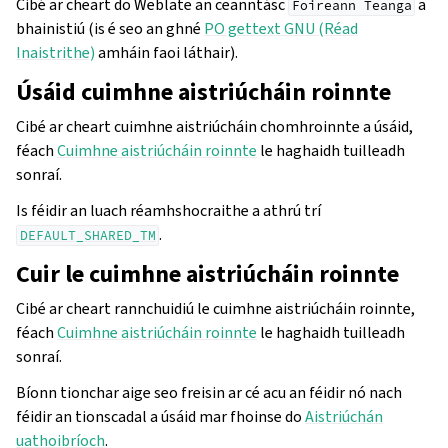
Cibé ar cheart do Weblate an ceanntásc
a
Foireann
Teanga
bhainistiú (is é seo an ghné
PO gettext GNU (Réad
Inaistrithe)
amháin faoi láthair).
Úsáid cuimhne aistriúcháin roinnte
Cibé ar cheart cuimhne aistriúcháin chomhroinnte a úsáid,
féach
Cuimhne aistriúcháin roinnte
le haghaidh tuilleadh
sonraí.
Is féidir an luach réamhshocraithe a athrú trí
.
DEFAULT_SHARED_TM
Cuir le cuimhne aistriúcháin roinnte
Cibé ar cheart rannchuidiú le cuimhne aistriúcháin roinnte,
féach
Cuimhne aistriúcháin roinnte
le haghaidh tuilleadh
sonraí.
Bíonn tionchar aige seo freisin ar cé acu an féidir nó nach
féidir an tionscadal a úsáid mar fhoinse do
Aistriúchán
uathoibríoch
.