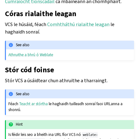
Cumraíocht tionscadail
cá mbaineann an chomhpháirt.
Córas rialaithe leagan
VCS le húsáid, féach
Comhtháthú rialaithe leagan
le
haghaidh sonraí.
See also
Athruithe a bhrú ó Weblate
Stór cód foinse
Stór VCS a úsáidtear chun athruithe a tharraingt.
See also
Féach
Teacht ar stórtha
le haghaidh tuilleadh sonraí faoi URLanna a
shonrú.
Hint
Is féidir leis seo a bheith ina URL fíor VCS nó
weblate: