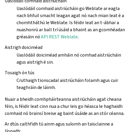
Uaslódáil comhaid aistriúcháin
Uaslódáil comhaid aistriúcháin go Weblate ar eagla
nach bhfuil smacht leagan agat nó nach mian leat é a
chomhtháthú le Weblate. Is féidir leat an t-ábhar a
nuashonrú ar ball trí úsáid a bhaint as an gcomhéadan
gréasáin nó
API REST Weblate
.
Aistrigh doiciméad
Uaslódáil doiciméad amháin nó comhad aistriúcháin
agus aistrigh é sin.
Tosaigh ón tús
Cruthaigh tionscadal aistriúcháin folamh agus cuir
teaghráin de láimh.
Nuair a bheidh comhpháirteanna aistriúcháin agat cheana
féin, is féidir leat cinn nua a chur leis go héasca le haghaidh
comhaid nó brainsí breise ag baint úsáide as an stór céanna.
Ar dtús caithfidh tú ainm agus suíomh an taisclainne a
líonadh: