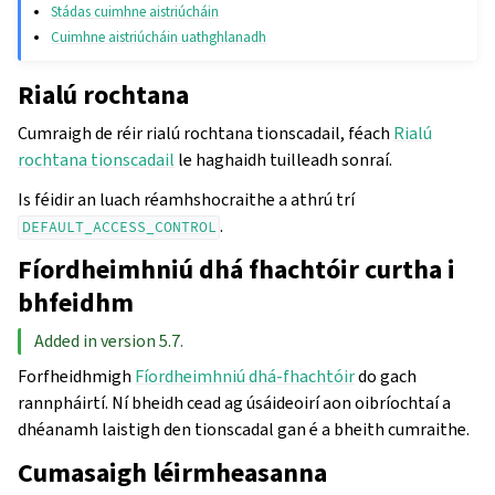
Stádas cuimhne aistriúcháin
Cuimhne aistriúcháin uathghlanadh
Rialú rochtana
Cumraigh de réir rialú rochtana tionscadail, féach
Rialú
rochtana tionscadail
le haghaidh tuilleadh sonraí.
Is féidir an luach réamhshocraithe a athrú trí
.
DEFAULT_ACCESS_CONTROL
Fíordheimhniú dhá fhachtóir curtha i
bhfeidhm
Added in version 5.7.
Forfheidhmigh
Fíordheimhniú dhá-fhachtóir
do gach
rannpháirtí. Ní bheidh cead ag úsáideoirí aon oibríochtaí a
dhéanamh laistigh den tionscadal gan é a bheith cumraithe.
Cumasaigh léirmheasanna