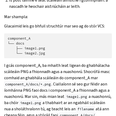
Is post láimhe é seat scáileáin aimsithe i gcomhpháirt a
nascadh le heochair aistriúcháin ar leith.
Mar shampla:
Glacaimid leis go bhfuil struchtúr mar seo ag do stór VCS:
component_A

└── docs

    ├── image1.png

I gcás component_A, ba mhaith leat ligean do ghabhálacha
scáileáin PNG a fhionnadh agus a nuashonrú. Shocrófá masc
comhaid an ghabhála scáileáin do component_A mar
. Ciallaíonn sé seo gur féidir aon
component_A/docs/*.png
íomhánna PNG faoi docs i component_A a fhionnadh agus a
nuashonrú. Mar sin, más mian leat
a nuashonrú,
image1.png
ba chóir
a thabhairt ar an ngabháil scáileáin
image1.png
nua a sholáthraíonn tú, ag teacht leis an
atá ann
filename
cheana féin, agus a stóráil faoi
.
component_A/docs/