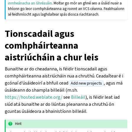
inmheánacha an Ghréasáin
. Moltar go mór an ghné seo a úsáid nuair a
bhíonn go leor comhpháirteanna ag roinnt an VCS céanna. Feabhsaíonn
sé feidhmíocht agus laghdaítear spás diosca riachtanach.
Tionscadail agus
comhpháirteanna
aistriúcháin a chur leis
Bunaithe ar do cheadanna, is féidir tionscadail agus
comhpháirteanna aistriúcháin nua a chruthú. Ceadaítear é i
gcónaí d'úsáideoirí a bhfuil cead
, agus má
Add new projects
úsáideann do shampla billeáil (m.sh.
https://hosted.weblate.org/
see
Billeáil
), is féidir leat iad
siúd atá bunaithe ar do liúntas pleananna a chruthú ón
gcuntas úsáideora a bhainistíonn billeáil.
Hint