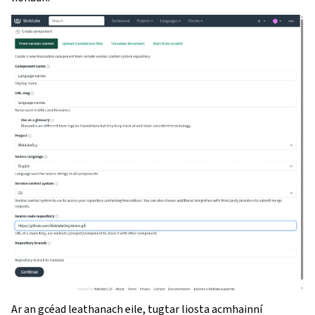
Ar an gcéad leathanach eile, tugtar liosta acmhainní