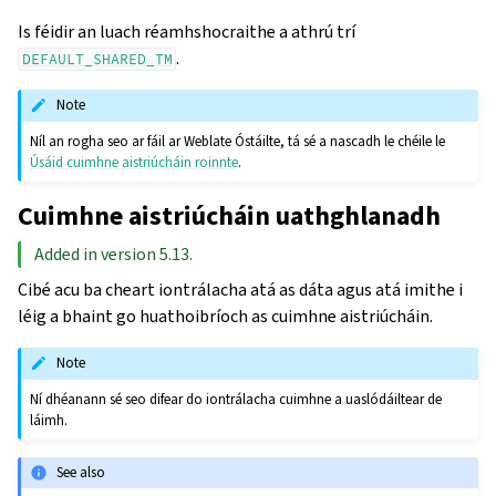
Is féidir an luach réamhshocraithe a athrú trí
.
DEFAULT_SHARED_TM
Note
Níl an rogha seo ar fáil ar Weblate Óstáilte, tá sé a nascadh le chéile le
Úsáid cuimhne aistriúcháin roinnte
.
Cuimhne aistriúcháin uathghlanadh
Added in version 5.13.
Cibé acu ba cheart iontrálacha atá as dáta agus atá imithe i
léig a bhaint go huathoibríoch as cuimhne aistriúcháin.
Note
Ní dhéanann sé seo difear do iontrálacha cuimhne a uaslódáiltear de
láimh.
See also