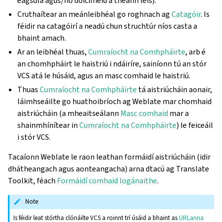
éagsúla agus/nó doiciméid a théann leis).
Cruthaítear an meánleibhéal go roghnach ag
Catagóir
. Is
féidir na catagóirí a neadú chun struchtúr níos casta a
bhaint amach.
Ar an leibhéal thuas,
Cumraíocht na Comhpháirte
, arb é
an chomhpháirt le haistriú i ndáiríre, sainíonn tú an stór
VCS atá le húsáid, agus an masc comhaid le haistriú.
Thuas
Cumraíocht na Comhpháirte
tá aistriúcháin aonair,
láimhseáilte go huathoibríoch ag Weblate mar chomhaid
aistriúcháin (a mheaitseálann
Masc comhaid
mar a
shainmhínítear in
Cumraíocht na Comhpháirte
) le feiceáil
i stór VCS.
Tacaíonn Weblate le raon leathan formáidí aistriúcháin (idir
dhátheangach agus aonteangacha) arna dtacú ag Translate
Toolkit, féach
Formáidí comhaid logánaithe
.
Note
Is féidir leat stórtha clónáilte VCS a roinnt trí úsáid a bhaint as
URLanna