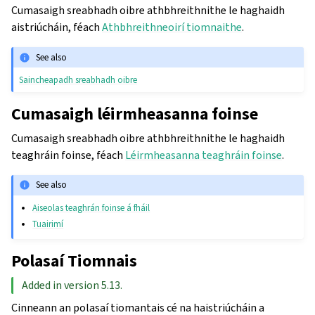
Cumasaigh sreabhadh oibre athbhreithnithe le haghaidh
aistriúcháin, féach
Athbhreithneoirí tiomnaithe
.
See also
Saincheapadh sreabhadh oibre
Cumasaigh léirmheasanna foinse
Cumasaigh sreabhadh oibre athbhreithnithe le haghaidh
teaghráin foinse, féach
Léirmheasanna teaghráin foinse
.
See also
Aiseolas teaghrán foinse á fháil
Tuairimí
Polasaí Tiomnais
Added in version 5.13.
Cinneann an polasaí tiomantais cé na haistriúcháin a