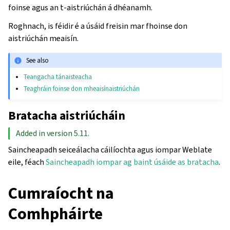
foinse agus an t-aistriúchán á dhéanamh.
Roghnach, is féidir é a úsáid freisin mar fhoinse don
aistriúchán meaisín.
See also
Teangacha tánaisteacha
Teaghráin foinse don mheaisínaistriúchán
Bratacha aistriúcháin
Added in version 5.11.
Saincheapadh seiceálacha cáilíochta agus iompar Weblate
eile, féach
Saincheapadh iompar ag baint úsáide as bratacha
.
Cumraíocht na
Comhpháirte