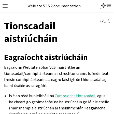
Weblate 5.15.2 documentation
View 
Ed
Tionscadail
aistriúcháin
Eagraíocht aistriúcháin
Eagraíonn Weblate ábhar VCS inaistrithe an
tionscadail/comhpháirteanna i struchtúr crann. Is féidir leat
freisin comhpháirteanna a eagrú laistigh de thionscadal ag
baint úsáide as catagóirí.
Is é an réad bunleibhéil ná
Cumraíocht tionscadail
, agus
ba cheart go gcoimeádfaí na haistriúcháin go léir le chéile
(mar shampla aistriúchán ar fheidhmchlár i leaganacha