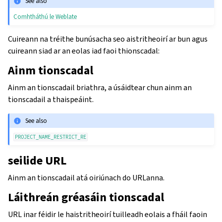
See also
Comhtháthú le Weblate
Cuireann na tréithe bunúsacha seo aistritheoirí ar bun agus
cuireann siad ar an eolas iad faoi thionscadal:
Ainm tionscadal
Ainm an tionscadail briathra, a úsáidtear chun ainm an
tionscadail a thaispeáint.
See also
PROJECT_NAME_RESTRICT_RE
seilide URL
Ainm an tionscadail atá oiriúnach do URLanna.
Láithreán gréasáin tionscadal
URL inar féidir le haistritheoirí tuilleadh eolais a fháil faoin