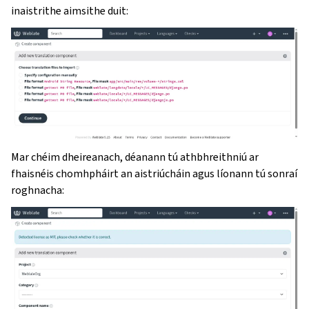
inaistrithe aimsithe duit:
Mar chéim dheireanach, déanann tú athbhreithniú ar
fhaisnéis chomhpháirt an aistriúcháin agus líonann tú sonraí
roghnacha: