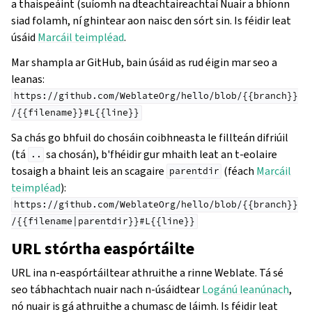
a thaispeáint (suíomh na dteachtaireachtaí Nuair a bhíonn
siad folamh, ní ghintear aon naisc den sórt sin. Is féidir leat
úsáid
Marcáil teimpléad
.
Mar shampla ar GitHub, bain úsáid as rud éigin mar seo a
leanas:
https://github.com/WeblateOrg/hello/blob/{{branch}}
/{{filename}}#L{{line}}
Sa chás go bhfuil do chosáin coibhneasta le fillteán difriúil
(tá
sa chosán), b'fhéidir gur mhaith leat an t-eolaire
..
tosaigh a bhaint leis an scagaire
(féach
Marcáil
parentdir
teimpléad
):
https://github.com/WeblateOrg/hello/blob/{{branch}}
/{{filename|parentdir}}#L{{line}}
URL stórtha easpórtáilte
URL ina n-easpórtáiltear athruithe a rinne Weblate. Tá sé
seo tábhachtach nuair nach n-úsáidtear
Logánú leanúnach
,
nó nuair is gá athruithe a chumasc de láimh. Is féidir leat