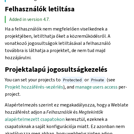
Felhasználók letiltása
Added in version 4.7.
Ha a felhasználók nem megfelelően viselkednek a
projektjében, letilthatja őket a közreműködésről. A
vonatkozó jogosultságok letiltásával a felhasználó
továbbra is láthatja a projektet, de nem tud majd
hozzájárulni.
Projektalapú jogosultságkezelés
You can set your projects to
or
(see
Protected
Private
Projekt hozzáférés-vezérlés
), and
manage users access
per-
project.
Alapértelmezés szerint ez megakadályozza, hogy a Weblate
hozzáférést adjon a
Felhasználók
és
Megtekintők
alapértelmezett csapatokon
keresztül, ezeknek a
csapatoknak a saját konfigurációja miatt. Ez azonban nem
akadályozza meg abban, hogy webhelyszinten adjon