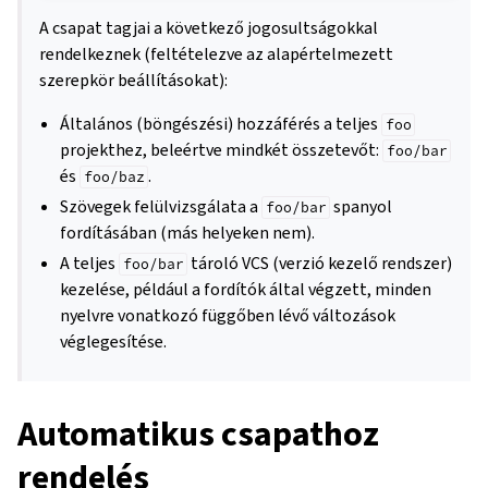
A csapat tagjai a következő jogosultságokkal
rendelkeznek (feltételezve az alapértelmezett
szerepkör beállításokat):
Általános (böngészési) hozzáférés a teljes
foo
projekthez, beleértve mindkét összetevőt:
foo/bar
és
.
foo/baz
Szövegek felülvizsgálata a
spanyol
foo/bar
fordításában (más helyeken nem).
A teljes
tároló VCS (verzió kezelő rendszer)
foo/bar
kezelése, például a fordítók által végzett, minden
nyelvre vonatkozó függőben lévő változások
véglegesítése.
Automatikus csapathoz
rendelés