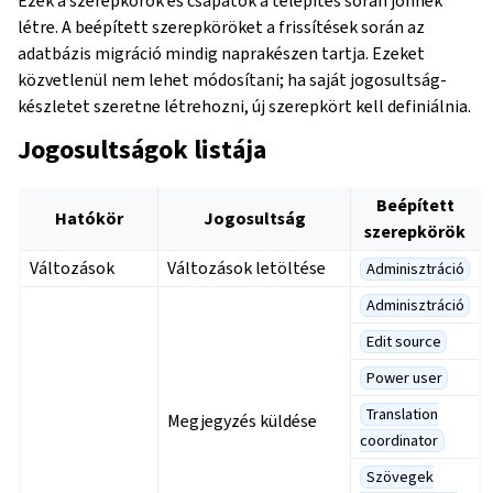
Ezek a szerepkörök és csapatok a telepítés során jönnek
létre. A beépített szerepköröket a frissítések során az
adatbázis migráció mindig naprakészen tartja. Ezeket
közvetlenül nem lehet módosítani; ha saját jogosultság-
készletet szeretne létrehozni, új szerepkört kell definiálnia.
Jogosultságok listája
Beépített
Hatókör
Jogosultság
szerepkörök
Változások
Változások letöltése
Adminisztráció
Adminisztráció
Edit source
Power user
Translation
Megjegyzés küldése
coordinator
Szövegek