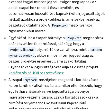
a csapat tagjai minden jogosultságot megkapnak az
adott csapathoz rendelt összetevőkön, és
automatikusan hozzáférést kapnak (külön jogosultságok
nélkül) azokhoz a projektekhez is, amelyekben ezek az
összetevők találhatók. A
mező ilyenkor
Projektek
figyelmen kívül marad.
Egyébként, ha a csapat bármilyen
meghatároz,
Projektet
akár közvetlen felsorolással, akár úgy, hogy a
olyan értékre van állítva, mint a
Projektválasztás
Minden
, akkor minden ilyen jogosultság az
nyilvános projekt
összes projektre érvényesül, ami gyakorlatilag
ugyanazokat a jogosultságokat adja az összes projekt
korlátozás nélküli összetevőihez
.
A csapat
mezőjében megadott korlátozások
Nyelvek
külön kerülnek alkalmazásra, amikor ellenőrizzük, hogy
egy felhasználónak van-e jogosultsága bizonyos
műveletek végrehajtására. Ezek a korlátozások csak a
fordítási folyamathoz közvetlenül kapcsolódó
műveletekre vonatkoznak, például ellenőrzésre,