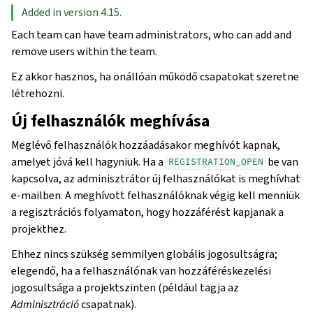
Added in version 4.15.
Each team can have team administrators, who can add and
remove users within the team.
Ez akkor hasznos, ha önállóan működő csapatokat szeretne
létrehozni.
Új felhasználók meghívása
Meglévő felhasználók hozzáadásakor meghívót kapnak,
amelyet jóvá kell hagyniuk. Ha a
be van
REGISTRATION_OPEN
kapcsolva, az adminisztrátor új felhasználókat is meghívhat
e-mailben. A meghívott felhasználóknak végig kell menniük
a regisztrációs folyamaton, hogy hozzáférést kapjanak a
projekthez.
Ehhez nincs szükség semmilyen globális jogosultságra;
elegendő, ha a felhasználónak van hozzáféréskezelési
jogosultsága a projektszinten (például tagja az
Adminisztráció
csapatnak).