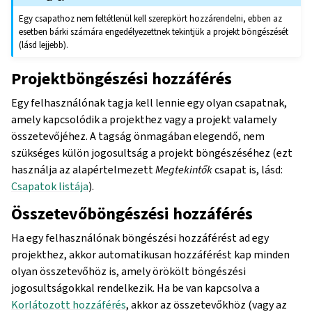
Egy csapathoz nem feltétlenül kell szerepkört hozzárendelni, ebben az
esetben bárki számára engedélyezettnek tekintjük a projekt böngészését
(lásd lejjebb).
Projektböngészési hozzáférés
Egy felhasználónak tagja kell lennie egy olyan csapatnak,
amely kapcsolódik a projekthez vagy a projekt valamely
összetevőjéhez. A tagság önmagában elegendő, nem
szükséges külön jogosultság a projekt böngészéséhez (ezt
használja az alapértelmezett
Megtekintők
csapat is, lásd:
Csapatok listája
).
Összetevőböngészési hozzáférés
Ha egy felhasználónak böngészési hozzáférést ad egy
projekthez, akkor automatikusan hozzáférést kap minden
olyan összetevőhöz is, amely örökölt böngészési
jogosultságokkal rendelkezik. Ha be van kapcsolva a
Korlátozott hozzáférés
, akkor az összetevőkhöz (vagy az