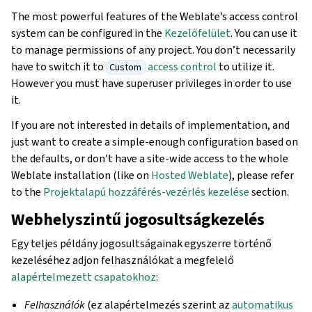
The most powerful features of the Weblate’s access control
system can be configured in the
Kezelőfelület
. You can use it
to manage permissions of any project. You don’t necessarily
have to switch it to
access control
to utilize it.
Custom
However you must have superuser privileges in order to use
it.
If you are not interested in details of implementation, and
just want to create a simple-enough configuration based on
the defaults, or don’t have a site-wide access to the whole
Weblate installation (like on
Hosted Weblate
), please refer
to the
Projektalapú hozzáférés-vezérlés kezelése
section.
Webhelyszintű jogosultságkezelés
Egy teljes példány jogosultságainak egyszerre történő
kezeléséhez adjon felhasználókat a megfelelő
alapértelmezett csapatokhoz
:
Felhasználók
(ez alapértelmezés szerint az
automatikus