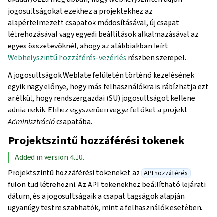
jogosultságokat ezekhez a projektekhez az
alapértelmezett csapatok módosításával, új csapat
létrehozásával vagy egyedi beállítások alkalmazásával az
egyes összetevőknél, ahogy az alábbiakban leírt
Webhelyszintű hozzáférés-vezérlés
részben szerepel.
A jogosultságok Weblate felületén történő kezelésének
egyik nagy előnye, hogy más felhasználókra is rábízhatja ezt
anélkül, hogy rendszergazdai (SU) jogosultságot kellene
adnia nekik. Ehhez egyszerűen vegye fel őket a projekt
Adminisztráció
csapatába.
Projektszintű hozzáférési tokenek
Added in version 4.10.
Projektszintű hozzáférési tokeneket az
API hozzáférés
fülön tud létrehozni. Az API tokenekhez beállítható lejárati
dátum, és a jogosultságaik a csapat tagságok alapján
ugyanúgy testre szabhatók, mint a felhasználók esetében.