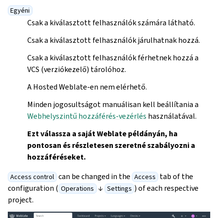
Egyéni
Csak a kiválasztott felhasználók számára látható.
Csak a kiválasztott felhasználók járulhatnak hozzá.
Csak a kiválasztott felhasználók férhetnek hozzá a
VCS (verziókezelő) tárolóhoz.
A Hosted Weblate-en nem elérhető.
Minden jogosultságot manuálisan kell beállítania a
Webhelyszintű hozzáférés-vezérlés
használatával.
Ezt válassza a saját Weblate példányán, ha
pontosan és részletesen szeretné szabályozni a
hozzáféréseket.
can be changed in the
tab of the
Access control
Access
configuration (
↓
) of each respective
Operations
Settings
project.