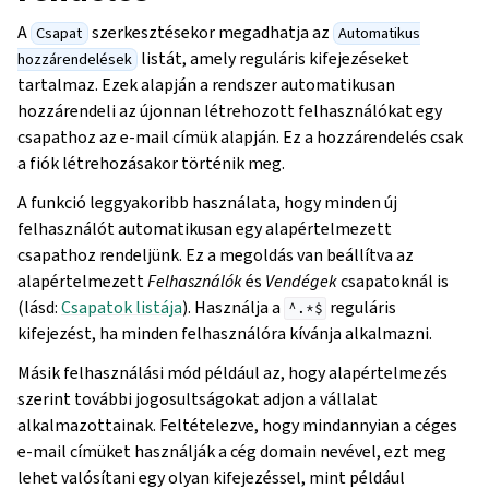
A
szerkesztésekor megadhatja az
Csapat
Automatikus
listát, amely reguláris kifejezéseket
hozzárendelések
tartalmaz. Ezek alapján a rendszer automatikusan
hozzárendeli az újonnan létrehozott felhasználókat egy
csapathoz az e-mail címük alapján. Ez a hozzárendelés csak
a fiók létrehozásakor történik meg.
A funkció leggyakoribb használata, hogy minden új
felhasználót automatikusan egy alapértelmezett
csapathoz rendeljünk. Ez a megoldás van beállítva az
alapértelmezett
Felhasználók
és
Vendégek
csapatoknál is
(lásd:
Csapatok listája
). Használja a
reguláris
^.*$
kifejezést, ha minden felhasználóra kívánja alkalmazni.
Másik felhasználási mód például az, hogy alapértelmezés
szerint további jogosultságokat adjon a vállalat
alkalmazottainak. Feltételezve, hogy mindannyian a céges
e-mail címüket használják a cég domain nevével, ezt meg
lehet valósítani egy olyan kifejezéssel, mint például