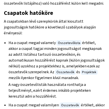
összetevők listájához) való hozzáférést külön kell megadni.
Csapatok hatóköre
A csapatokban lévő szerepkörök által kiosztott
jogosultságok hatóköre a következő szabályok alapján
érvényesül:
Ha a csapat megad valamely
értéket,
Összetevőlista
akkor a csapat tagjai minden jogosultságot megkapnak
az adott listához tartozó összetevőkön, és
automatikusan hozzáférést kapnak (külön jogosultságok
nélkül) azokhoz a projektekhez is, amelyekben ezek az
összetevők szerepelnek. Az
és
Összetevők
Projektek
mezők ilyenkor figyelmen kívül maradnak.
A nagy összetevőlisták használata ronthatja a
teljesítményt, ezért érdemes inkább projekteken
keresztül adni a hozzáférést.
Ha a csapat megad valamilyen
értéket, akkor
Összetevők