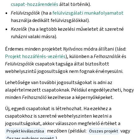
csapat-hozzárendelés
által történik).
Felülvizsgálók
(ha a
felülvizsgálati munkafolyamatot
használja dedikált felülvizsgálókkal).
Kezelők
(ha a legtöbb kezelési műveletet át szeretné
ruházni valaki másra).
Érdemes minden projektet
Nyilvános
módra állítani (lásd:
Projekt hozzáférés-vezérlés
), különben a
Felhasználók
és
Felülvizsgálók
csapatok tagsága által biztosított
webhelyszintű jogosultságok nem fognak érvényesülni.
Lehetősége van további jogosultságokat is adni az
alapértelmezett csapatoknak. Például engedélyezheti, hogy
minden
Felhasználó
kezelhesse a képernyőképeket.
Új, egyedi csapatokat is létrehozhat. Ha ezekhez a
csapatokhoz is szeretné webhelyszinten kezelni a
jogosultságokat, akkor válasszon megfelelő értéket a
mezőben (például:
vagy
Projekt kiválasztása
Összes projekt
).
Összes nyilvános projekt