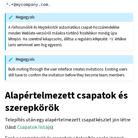
.
^.*@mycompany.com
Megjegyzés
A
Felhasználók
és
Megtekintők
automatikus csapat-hozzárendelése
minden Weblate-verzióról másikra történő frissítéskor mindig újra
létrejön. Ha szeretné kikapcsolni, állítsa a reguláris kifejezést
értékre
^$
(ami semmivel sem fog egyezni).
Megjegyzés
Bulk inviting through the user interface creates invitations. Existing users
still have to confirm the invitation before they become team members.
Alapértelmezett csapatok és
szerepkörök
Telepítés után egy alapértelmezett csapatkészlet jön létre
(lásd:
Csapatok listája
).