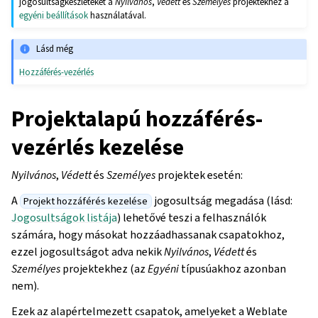
jogosultságkészleteket a
Nyilvános
,
Védett
és
Személyes
projektekhez a
egyéni beállítások
használatával.
Lásd még
Hozzáférés-vezérlés
Projektalapú hozzáférés-
vezérlés kezelése
Nyilvános
,
Védett
és
Személyes
projektek esetén:
A
jogosultság megadása (lásd:
Projekt hozzáférés kezelése
Jogosultságok listája
) lehetővé teszi a felhasználók
számára, hogy másokat hozzáadhassanak csapatokhoz,
ezzel jogosultságot adva nekik
Nyilvános
,
Védett
és
Személyes
projektekhez (az
Egyéni
típusúakhoz azonban
nem).
Ezek az alapértelmezett csapatok, amelyeket a Weblate