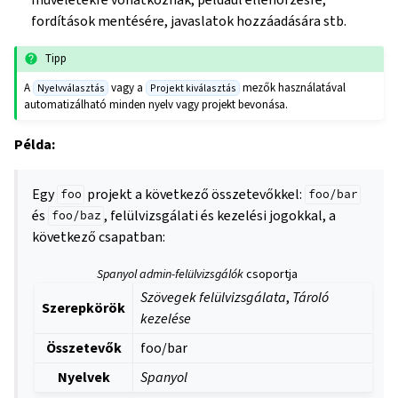
fordítások mentésére, javaslatok hozzáadására stb.
Tipp
A
vagy a
mezők használatával
Nyelvválasztás
Projekt kiválasztás
automatizálható minden nyelv vagy projekt bevonása.
Példa:
Egy
projekt a következő összetevőkkel:
foo
foo/bar
és
, felülvizsgálati és kezelési jogokkal, a
foo/baz
következő csapatban:
Spanyol admin-felülvizsgálók
csoportja
Szövegek felülvizsgálata
,
Tároló
Szerepkörök
kezelése
Összetevők
foo/bar
Nyelvek
Spanyol