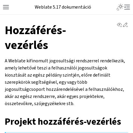
Weblate 5.17 dokumentáció
View 
Ed
Hozzáférés-
vezérlés
A Weblate kifinomult jogosultsági rendszerrel rendelkezik,
amely lehetővé teszi a felhasználói jogosultságok
kiosztását az egész példány szintjén, előre definiált
szerepkörök segítségével, egy vagy több
jogosultságcsoport hozzárendelésével a felhasználókhoz,
akár az egész rendszerre, akár egyes projektekre,
összetevőkre, szójegyzékekre stb.
Projekt hozzáférés-vezérlés