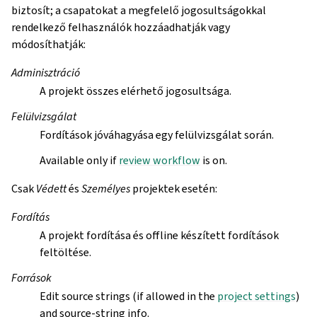
biztosít; a csapatokat a megfelelő jogosultságokkal
rendelkező felhasználók hozzáadhatják vagy
módosíthatják:
Adminisztráció
A projekt összes elérhető jogosultsága.
Felülvizsgálat
Fordítások jóváhagyása egy felülvizsgálat során.
Available only if
review workflow
is on.
Csak
Védett
és
Személyes
projektek esetén:
Fordítás
A projekt fordítása és offline készített fordítások
feltöltése.
Források
Edit source strings (if allowed in the
project settings
)
and source-string info.