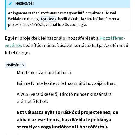
Megjegyzés
Az ingyenes szabad szoftveres csomagban futó projektek a Hosted
Weblate-en mindig
beállításúak. Ha szeretné korlátozni a
Nyilvános
projektje hozzáférését, válthat fizetős csomagra.
Egyéni projektek felhasználói hozzáférését a
Hozzáférés-
vezérlés
beállítás módosításával korlátozhatja. Az elérhető
lehetőségek:
Nyilvános
Mindenki számára látható.
Bármely hitelesített felhasználó hozzájárulhat.
A VCS (verziókezelő) tároló mindenki számára
elérhető lehet.
Ezt válassza nyílt forráskódú projektekhez, de
abban az esetben is, ha a Weblate példánya
személyes vagy korlátozott hozzáférésű.