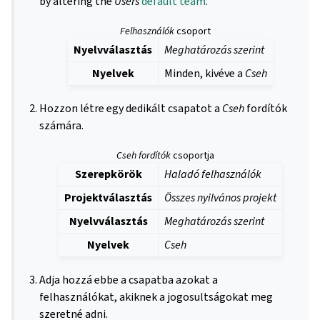
by altering the
Users
default team
.
Felhasználók
csoport
Nyelvválasztás
Meghatározás szerint
Nyelvek
Minden, kivéve a
Cseh
Hozzon létre egy dedikált csapatot a
Cseh
fordítók
számára.
Cseh fordítók
csoportja
Szerepkörök
Haladó felhasználók
Projektválasztás
Összes nyilvános projekt
Nyelvválasztás
Meghatározás szerint
Nyelvek
Cseh
Adja hozzá ebbe a csapatba azokat a
felhasználókat, akiknek a jogosultságokat meg
szeretné adni.