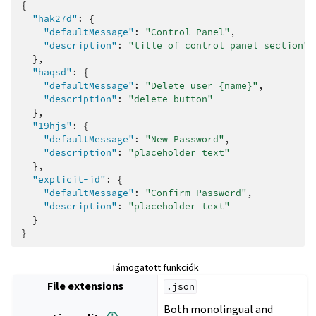
{
"hak27d"
:
{
"defaultMessage"
:
"Control Panel"
,
"description"
:
"title of control panel section"
},
"haqsd"
:
{
"defaultMessage"
:
"Delete user {name}"
,
"description"
:
"delete button"
},
"19hjs"
:
{
"defaultMessage"
:
"New Password"
,
"description"
:
"placeholder text"
},
"explicit-id"
:
{
"defaultMessage"
:
"Confirm Password"
,
"description"
:
"placeholder text"
}
}
Támogatott funkciók
File extensions
.json
Both monolingual and