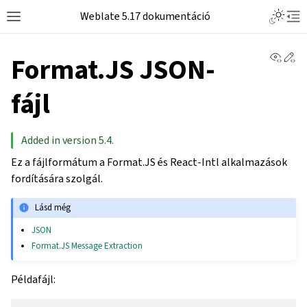
Weblate 5.17 dokumentáció
View 
Ed
Format.JS JSON-
fájl
Added in version 5.4.
Ez a fájlformátum a Format.JS és React-Intl alkalmazások
fordítására szolgál.
Lásd még
JSON
Format.JS Message Extraction
Példafájl: