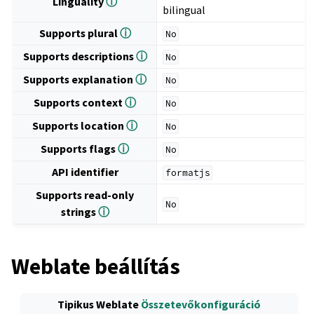
Linguality
ⓘ
bilingual
Supports plural
ⓘ
No
Supports descriptions
ⓘ
No
Supports explanation
ⓘ
No
Supports context
ⓘ
No
Supports location
ⓘ
No
Supports flags
ⓘ
No
API identifier
formatjs
Supports read-only
No
strings
ⓘ
Weblate beállítás
Tipikus Weblate
Összetevőkonfiguráció