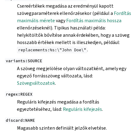
Csereértékek megadása az eredményül kapott
szövegparaméterek ellenőrzésekor (például a
Fordítás
maximális mérete
vagy
Fordítás maximális hossza
ellenőrzéseknél). Tipikus használati példa:
helykitöltők bővítése annak érdekében, hogy a szöveg
hosszabb értékek mellett is illeszkedjen, például:
.
replacements:%s:\"John
Doe\"
variants:SOURCE
A szöveg megjelölése olyan változatként, amely egy
egyező forrásszöveg változata, lásd:
Szövegváltozatok
.
regex:REGEX
Reguláris kifejezés megadása a fordítás
egyeztetéséhez, lásd:
Reguláris kifejezés
.
discard:NAME
Magasabb szinten definiált jelzők elvetése.