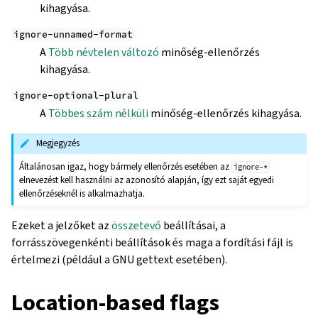
kihagyása.
ignore-unnamed-format
A
Több névtelen változó
minőség-ellenőrzés
kihagyása.
ignore-optional-plural
A
Többes szám nélküli
minőség-ellenőrzés kihagyása.
Megjegyzés
Általánosan igaz, hogy bármely ellenőrzés esetében az
ignore-*
elnevezést kell használni az azonosító alapján, így ezt saját egyedi
ellenőrzéseknél is alkalmazhatja.
Ezeket a jelzőket az
összetevő
beállításai, a
forrásszövegenkénti beállítások és maga a fordítási fájl is
értelmezi (például a GNU gettext esetében).
Location-based flags