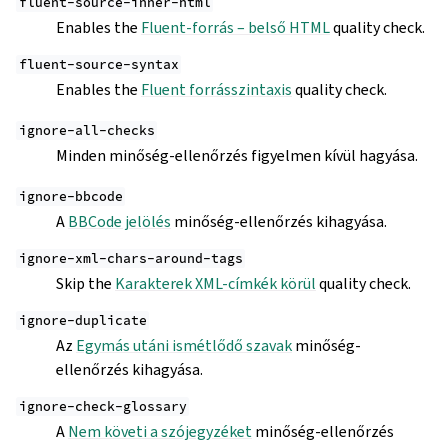
fluent-source-inner-html
Enables the
Fluent-forrás – belső HTML
quality check.
fluent-source-syntax
Enables the
Fluent forrásszintaxis
quality check.
ignore-all-checks
Minden minőség-ellenőrzés figyelmen kívül hagyása.
ignore-bbcode
A
BBCode jelölés
minőség-ellenőrzés kihagyása.
ignore-xml-chars-around-tags
Skip the
Karakterek XML-címkék körül
quality check.
ignore-duplicate
Az
Egymás utáni ismétlődő szavak
minőség-
ellenőrzés kihagyása.
ignore-check-glossary
A
Nem követi a szójegyzéket
minőség-ellenőrzés