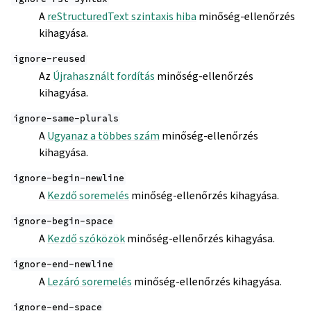
A
reStructuredText szintaxis hiba
minőség-ellenőrzés
kihagyása.
ignore-reused
Az
Újrahasznált fordítás
minőség-ellenőrzés
kihagyása.
ignore-same-plurals
A
Ugyanaz a többes szám
minőség-ellenőrzés
kihagyása.
ignore-begin-newline
A
Kezdő soremelés
minőség-ellenőrzés kihagyása.
ignore-begin-space
A
Kezdő szóközök
minőség-ellenőrzés kihagyása.
ignore-end-newline
A
Lezáró soremelés
minőség-ellenőrzés kihagyása.
ignore-end-space