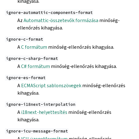
kihagyása.
ignore-automattic-components-format
Az
Automattic-összetevők formázása
minőség-
ellenőrzés kihagyása.
ignore-c-format
A
C formátum
minőség-ellenőrzés kihagyása.
ignore-c-sharp-format
A
C# formátum
minőség-ellenőrzés kihagyása.
ignore-es-format
A
ECMAScript sablonszövegek
minőség-ellenőrzés
kihagyása.
ignore-i18next-interpolation
A
i18next-helyettesítés
minőség-ellenőrzés
kihagyása.
ignore-icu-message-format
A
ICU-üzenetformátum
minőség-ellenőrzés