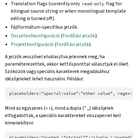
Translation flags (currently only
flag for
read-only
bilingual source string or when monolingual template
editing is turned off).
Fájlformátum-specifikus jelzők.
Összetevőkonfiguráció
(
Fordítási jelzők
).
Projektkonfiguráció
(
Fordítási jelzők
).
A jelzők vesszővel elválasztva jelennek meg; ha
paraméterezettek, akkor kettősponttal választjuk el őket.
Szóközök vagy speciális karakterek megadásához
idézőjeleket lehet használni. Például:
Mind az egyszeres (» «), mind a dupla (” „) idézőjelek
elfogadottak, a speciális karaktereket visszaperrel kell
kimenekíteni: