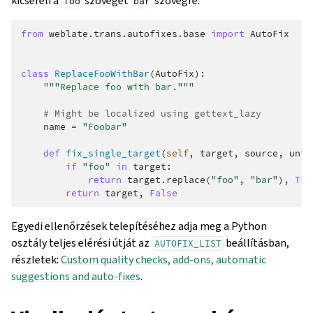
kicseréli a
szöveget
szövegre:
foo
bar
from
weblate.trans.autofixes.base
import
AutoFix
class
ReplaceFooWithBar
(
AutoFix
):
"""Replace foo with bar."""
# Might be localized using gettext_lazy
name
=
"Foobar"
def
fix_single_target
(
self
,
target
,
source
,
unit
if
"foo"
in
target
:
return
target
.
replace
(
"foo"
,
"bar"
),
Tru
return
target
,
False
Egyedi ellenőrzések telepítéséhez adja meg a Python
osztály teljes elérési útját az
beállításban,
AUTOFIX_LIST
részletek:
Custom quality checks, add-ons, automatic
suggestions and auto-fixes
.