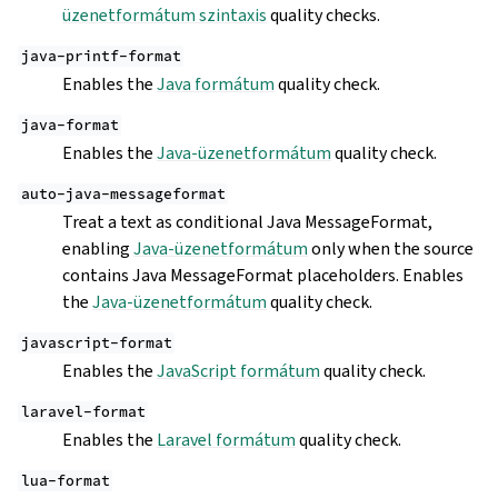
üzenetformátum szintaxis
quality checks.
java-printf-format
Enables the
Java formátum
quality check.
java-format
Enables the
Java-üzenetformátum
quality check.
auto-java-messageformat
Treat a text as conditional Java MessageFormat,
enabling
Java-üzenetformátum
only when the source
contains Java MessageFormat placeholders. Enables
the
Java-üzenetformátum
quality check.
javascript-format
Enables the
JavaScript formátum
quality check.
laravel-format
Enables the
Laravel formátum
quality check.
lua-format