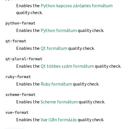
Enables the
Python kapcsos zárójeles formátum
quality check.
python-format
Enables the
Python formátum
quality check.
qt-format
Enables the
Qt formátum
quality check.
qt-plural-format
Enables the
Qt többes szám formátum
quality check.
ruby-format
Enables the
Ruby formátum
quality check.
scheme-format
Enables the
Scheme formátum
quality check.
vue-format
Enables the
Vue I18n formázás
quality check.