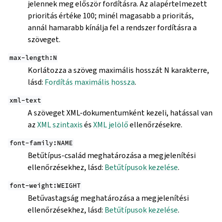
jelennek meg először fordításra. Az alapértelmezett
prioritás értéke 100; minél magasabb a prioritás,
annál hamarabb kínálja fel a rendszer fordításra a
szöveget.
max-length:N
Korlátozza a szöveg maximális hosszát N karakterre,
lásd:
Fordítás maximális hossza
.
xml-text
A szöveget XML-dokumentumként kezeli, hatással van
az
XML szintaxis
és
XML jelölő
ellenőrzésekre.
font-family:NAME
Betűtípus-család meghatározása a megjelenítési
ellenőrzésekhez, lásd:
Betűtípusok kezelése
.
font-weight:WEIGHT
Betűvastagság meghatározása a megjelenítési
ellenőrzésekhez, lásd:
Betűtípusok kezelése
.