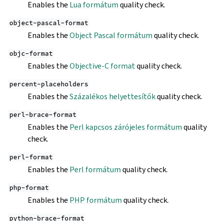
Enables the
Lua formátum
quality check.
object-pascal-format
Enables the
Object Pascal formátum
quality check.
objc-format
Enables the
Objective-C format
quality check.
percent-placeholders
Enables the
Százalékos helyettesítők
quality check.
perl-brace-format
Enables the
Perl kapcsos zárójeles formátum
quality
check.
perl-format
Enables the
Perl formátum
quality check.
php-format
Enables the
PHP formátum
quality check.
python-brace-format