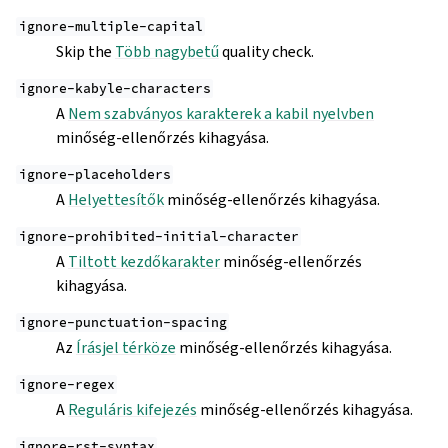
ignore-multiple-capital
Skip the
Több nagybetű
quality check.
ignore-kabyle-characters
A
Nem szabványos karakterek a kabil nyelvben
minőség-ellenőrzés kihagyása.
ignore-placeholders
A
Helyettesítők
minőség-ellenőrzés kihagyása.
ignore-prohibited-initial-character
A
Tiltott kezdőkarakter
minőség-ellenőrzés
kihagyása.
ignore-punctuation-spacing
Az
Írásjel térköze
minőség-ellenőrzés kihagyása.
ignore-regex
A
Reguláris kifejezés
minőség-ellenőrzés kihagyása.
ignore-rst-syntax