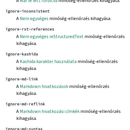
A
Már le lett fordítva
minőség-ellenőrzés kihagyása.
ignore-inconsistent
A
Nem egységes
minőség-ellenőrzés kihagyása.
ignore-rst-references
A
Nem egységes reStructuredText
minőség-ellenőrzés
kihagyása.
ignore-kashida
A
Kashida karakter használata
minőség-ellenőrzés
kihagyása.
ignore-md-link
A
Markdown hivatkozások
minőség-ellenőrzés
kihagyása.
ignore-md-reflink
A
Markdown hivatkozási címkék
minőség-ellenőrzés
kihagyása.
ignore-md-syntax