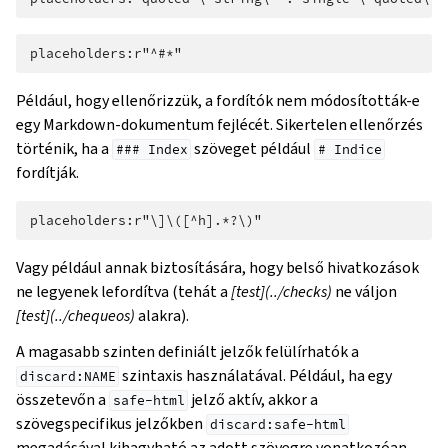
Például, hogy ellenőrizzük, a fordítók nem módosították-e
egy Markdown-dokumentum fejlécét. Sikertelen ellenőrzés
történik, ha a
szöveget például
###
Index
#
Indice
fordítják.
Vagy például annak biztosítására, hogy belső hivatkozások
ne legyenek lefordítva (tehát a
[test](../checks)
ne váljon
[test](../chequeos)
alakra).
A magasabb szinten definiált jelzők felülírhatók a
szintaxis használatával. Például, ha egy
discard:NAME
összetevőn a
jelző aktív, akkor a
safe-html
szövegspecifikus jelzőkben
discard:safe-html
megadásával kihagyható az adott szövegre vonatkozóan.