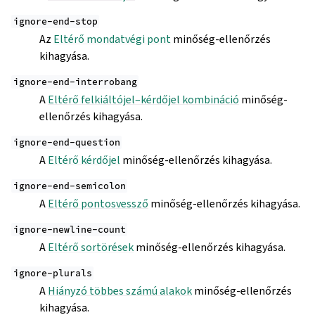
ignore-end-stop
Az
Eltérő mondatvégi pont
minőség-ellenőrzés
kihagyása.
ignore-end-interrobang
A
Eltérő felkiáltójel–kérdőjel kombináció
minőség-
ellenőrzés kihagyása.
ignore-end-question
A
Eltérő kérdőjel
minőség-ellenőrzés kihagyása.
ignore-end-semicolon
A
Eltérő pontosvessző
minőség-ellenőrzés kihagyása.
ignore-newline-count
A
Eltérő sortörések
minőség-ellenőrzés kihagyása.
ignore-plurals
A
Hiányzó többes számú alakok
minőség-ellenőrzés
kihagyása.