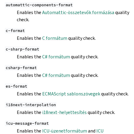
automattic-components-format
Enables the
Automattic-összetevők formázása
quality
check.
c-format
Enables the
C formátum
quality check.
c-sharp-format
Enables the
C# formátum
quality check.
csharp-format
Enables the
C# formátum
quality check.
es-format
Enables the
ECMAScript sablonszövegek
quality check.
i18next-interpolation
Enables the
i18next-helyettesítés
quality check.
icu-message-format
Enables the
ICU-üzenetformátum
and
ICU