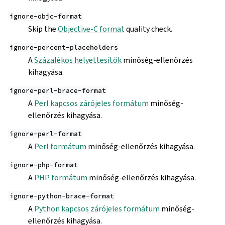
ignore-objc-format
Skip the
Objective-C format
quality check.
ignore-percent-placeholders
A
Százalékos helyettesítők
minőség-ellenőrzés
kihagyása.
ignore-perl-brace-format
A
Perl kapcsos zárójeles formátum
minőség-
ellenőrzés kihagyása.
ignore-perl-format
A
Perl formátum
minőség-ellenőrzés kihagyása.
ignore-php-format
A
PHP formátum
minőség-ellenőrzés kihagyása.
ignore-python-brace-format
A
Python kapcsos zárójeles formátum
minőség-
ellenőrzés kihagyása.