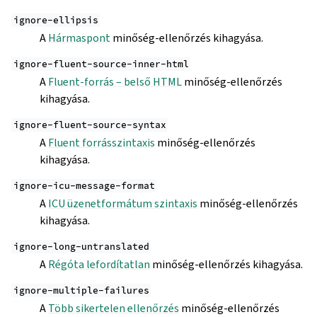
ignore-ellipsis
A
Hármaspont
minőség-ellenőrzés kihagyása.
ignore-fluent-source-inner-html
A
Fluent-forrás – belső HTML
minőség-ellenőrzés
kihagyása.
ignore-fluent-source-syntax
A
Fluent forrásszintaxis
minőség-ellenőrzés
kihagyása.
ignore-icu-message-format
A
ICU üzenetformátum szintaxis
minőség-ellenőrzés
kihagyása.
ignore-long-untranslated
A
Régóta lefordítatlan
minőség-ellenőrzés kihagyása.
ignore-multiple-failures
A
Több sikertelen ellenőrzés
minőség-ellenőrzés