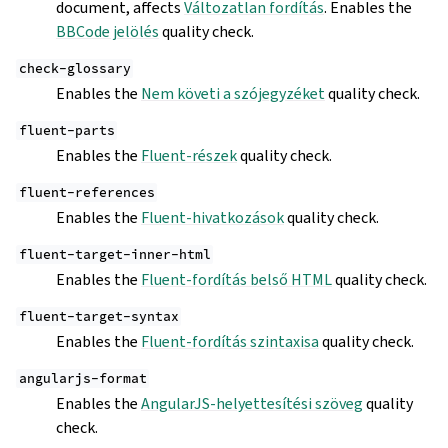
document, affects
Változatlan fordítás
. Enables the
BBCode jelölés
quality check.
check-glossary
Enables the
Nem követi a szójegyzéket
quality check.
fluent-parts
Enables the
Fluent-részek
quality check.
fluent-references
Enables the
Fluent-hivatkozások
quality check.
fluent-target-inner-html
Enables the
Fluent-fordítás belső HTML
quality check.
fluent-target-syntax
Enables the
Fluent-fordítás szintaxisa
quality check.
angularjs-format
Enables the
AngularJS-helyettesítési szöveg
quality
check.