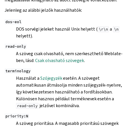
Jelenleg az alábbi jelzők használhatók:
dos-eol
DOS sorvégi jeleket használ Unix helyett (
a
\r\n
\n
helyett).
read-only
A szöveg csak olvasható, nem szerkeszthető Weblate-
ben, lásd:
Csak olvasható szövegek
.
terminology
Használat a
Szójegyzék
esetén. A szöveget
automatikusan átmásolja minden szójegyzék-nyelvre,
így következetesen használható a fordításokban.
Különösen hasznos például terméknevek esetén a
jelzővel kombinálva.
read-only
priority:N
A szöveg prioritása. A magasabb prioritású szövegek