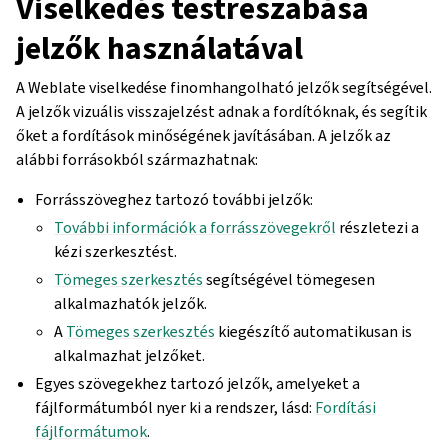
Viselkedés testreszabása
jelzők használatával
A Weblate viselkedése finomhangolható jelzők segítségével.
A jelzők vizuális visszajelzést adnak a fordítóknak, és segítik
őket a fordítások minőségének javításában. A jelzők az
alábbi forrásokból származhatnak:
Forrásszöveghez tartozó további jelzők:
További információk a forrásszövegekről
részletezi a
kézi szerkesztést.
Tömeges szerkesztés
segítségével tömegesen
alkalmazhatók jelzők.
A
Tömeges szerkesztés
kiegészítő automatikusan is
alkalmazhat jelzőket.
Egyes szövegekhez tartozó jelzők, amelyeket a
fájlformátumból nyer ki a rendszer, lásd:
Fordítási
fájlformátumok
.