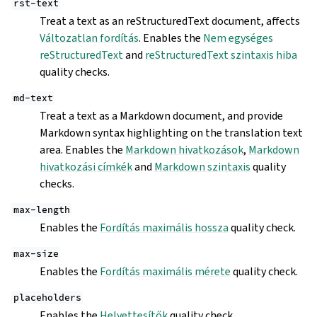
rst-text
Treat a text as an reStructuredText document, affects
Változatlan fordítás
. Enables the
Nem egységes
reStructuredText
and
reStructuredText szintaxis hiba
quality checks.
md-text
Treat a text as a Markdown document, and provide
Markdown syntax highlighting on the translation text
area. Enables the
Markdown hivatkozások
,
Markdown
hivatkozási címkék
and
Markdown szintaxis
quality
checks.
max-length
Enables the
Fordítás maximális hossza
quality check.
max-size
Enables the
Fordítás maximális mérete
quality check.
placeholders
Enables the
Helyettesítők
quality check.