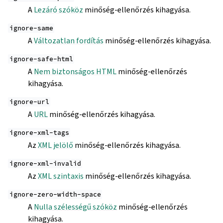
A
Lezáró szóköz
minőség-ellenőrzés kihagyása.
ignore-same
A
Változatlan fordítás
minőség-ellenőrzés kihagyása.
ignore-safe-html
A
Nem biztonságos HTML
minőség-ellenőrzés
kihagyása.
ignore-url
A
URL
minőség-ellenőrzés kihagyása.
ignore-xml-tags
Az
XML jelölő
minőség-ellenőrzés kihagyása.
ignore-xml-invalid
Az
XML szintaxis
minőség-ellenőrzés kihagyása.
ignore-zero-width-space
A
Nulla szélességű szóköz
minőség-ellenőrzés
kihagyása.