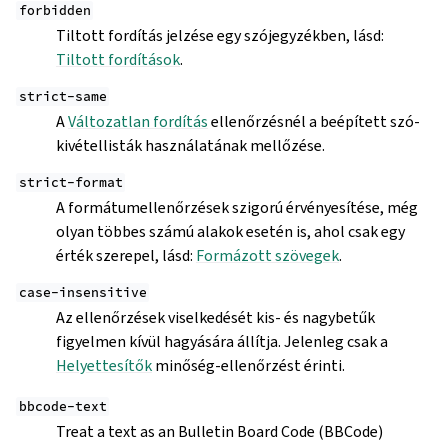
forbidden
Tiltott fordítás jelzése egy szójegyzékben, lásd:
Tiltott fordítások
.
strict-same
A
Változatlan fordítás
ellenőrzésnél a beépített szó-
kivétellisták használatának mellőzése.
strict-format
A formátumellenőrzések szigorú érvényesítése, még
olyan többes számú alakok esetén is, ahol csak egy
érték szerepel, lásd:
Formázott szövegek
.
case-insensitive
Az ellenőrzések viselkedését kis- és nagybetűk
figyelmen kívül hagyására állítja. Jelenleg csak a
Helyettesítők
minőség-ellenőrzést érinti.
bbcode-text
Treat a text as an Bulletin Board Code (BBCode)