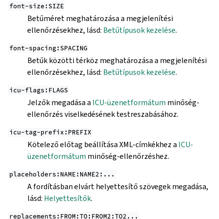
font-size:SIZE
Betűméret meghatározása a megjelenítési
ellenőrzésekhez, lásd:
Betűtípusok kezelése
.
font-spacing:SPACING
Betűk közötti térköz meghatározása a megjelenítési
ellenőrzésekhez, lásd:
Betűtípusok kezelése
.
icu-flags:FLAGS
Jelzők megadása a
ICU-üzenetformátum
minőség-
ellenőrzés viselkedésének testreszabásához.
icu-tag-prefix:PREFIX
Kötelező előtag beállítása XML-címkékhez a
ICU-
üzenetformátum
minőség-ellenőrzéshez.
placeholders:NAME:NAME2:...
A fordításban elvárt helyettesítő szövegek megadása,
lásd:
Helyettesítők
.
replacements:FROM:TO:FROM2:TO2...