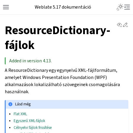
Weblate 5.17 dokumentáció
View 
Ed
ResourceDictionary-
fájlok
Added in version 4.13.
A ResourceDictionary egy egynyelvű XML-fájlformátum,
amelyet Windows Presentation Foundation (WPF)
alkalmazások lokalizálható szövegeinek csomagolására
használnak.
Lásd még
Flat XML
Egyszerű XML-fájlok
Célnyelvi fájlok frissítése