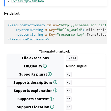
Fordítási fájlok tisztítása
Példafájl:
<ResourceDictionary
xmlns=
"http://schemas.microsoft.
<system:String
x:Key=
"hello_world"
>
Hello
World!
<
<system:String
x:Key=
"resource_key"
>
Translated
v
</ResourceDictionary>
Támogatott funkciók
File extensions
.xaml
Linguality
ⓘ
Monolingual
Supports plural
ⓘ
No
Supports descriptions
ⓘ
No
Supports explanation
ⓘ
No
Supports context
ⓘ
No
Supports location
ⓘ
No