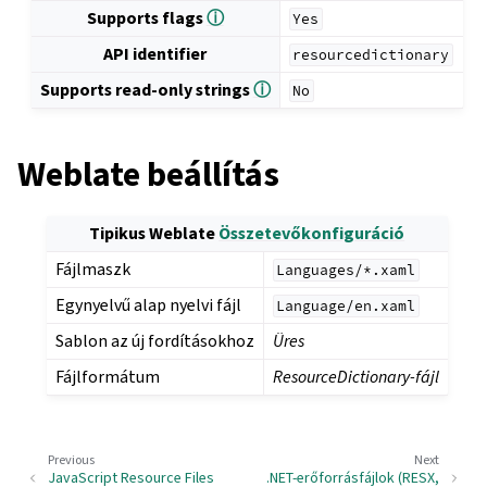
Supports flags
ⓘ
Yes
API identifier
resourcedictionary
Supports read-only strings
ⓘ
No
Weblate beállítás
Tipikus Weblate
Összetevőkonfiguráció
Fájlmaszk
Languages/*.xaml
Egynyelvű alap nyelvi fájl
Language/en.xaml
Sablon az új fordításokhoz
Üres
Fájlformátum
ResourceDictionary-fájl
Previous
Next
JavaScript Resource Files
.NET-erőforrásfájlok (RESX,