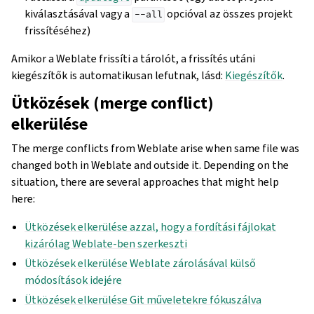
kiválasztásával vagy a
opcióval az összes projekt
--all
frissítéséhez)
Amikor a Weblate frissíti a tárolót, a frissítés utáni
kiegészítők is automatikusan lefutnak, lásd:
Kiegészítők
.
Ütközések (merge conflict)
elkerülése
The merge conflicts from Weblate arise when same file was
changed both in Weblate and outside it. Depending on the
situation, there are several approaches that might help
here:
Ütközések elkerülése azzal, hogy a fordítási fájlokat
kizárólag Weblate-ben szerkeszti
Ütközések elkerülése Weblate zárolásával külső
módosítások idejére
Ütközések elkerülése Git műveletekre fókuszálva