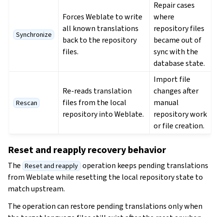
Repair cases
Forces Weblate to write
where
all known translations
repository files
Synchronize
back to the repository
became out of
files.
sync with the
database state.
Import file
Re-reads translation
changes after
files from the local
manual
Rescan
repository into Weblate.
repository work
or file creation.
Reset and reapply recovery behavior
The
operation keeps pending translations
Reset and reapply
from Weblate while resetting the local repository state to
match upstream.
The operation can restore pending translations only when