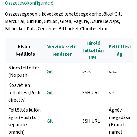
Összetevőkonfiguráció
.
Összességében a következő lehetőségek érhetők el Git,
Mercurial, GitHub, GitLab, Gitea, Pagure, Azure DevOps,
Bitbucket Data Center és Bitbucket Cloud esetén:
Tároló
Kívánt
Verziókezelő
Feltöltési
feltöltési
beállítás
rendszer
ág
URL
Nincs feltöltés
Git
üres
üres
(No push)
Közvetlen
feltöltés (Push
Git
SSH URL
üres
directly)
Feltöltés külön
Ágnév
ágra (Push to
megadása
Git
SSH URL
separate
(Branch
branch)
name)