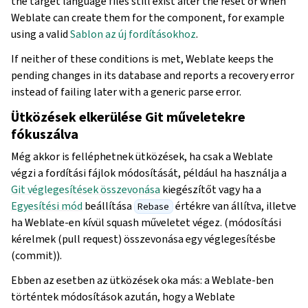
the target language files still exist after the reset or when
Weblate can create them for the component, for example
using a valid
Sablon az új fordításokhoz
.
If neither of these conditions is met, Weblate keeps the
pending changes in its database and reports a recovery error
instead of failing later with a generic parse error.
Ütközések elkerülése Git műveletekre
fókuszálva
Még akkor is felléphetnek ütközések, ha csak a Weblate
végzi a fordítási fájlok módosítását, például ha használja a
Git véglegesítések összevonása
kiegészítőt vagy ha a
Egyesítési mód
beállítása
értékre van állítva, illetve
Rebase
ha Weblate-en kívül squash műveletet végez. (módosítási
kérelmek (pull request) összevonása egy véglegesítésbe
(commit)).
Ebben az esetben az ütközések oka más: a Weblate-ben
történtek módosítások azután, hogy a Weblate