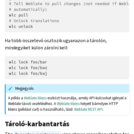
# Tell Weblate to pull changes (not needed if Weblat
# automatically)
wlc
# Unlock translations
wlc
Ha több összetevő osztozik ugyanazon a tárolón,
mindegyiket külön zárolni kell:
wlc
lock
foo/bar

wlc
lock
foo/baz

wlc
lock
Megjegyzés
A példa a
Weblate kliens
eszközt használja, amely API-kulcsokat igényel a
Weblate távoli vezérléséhez. A
Weblate kliens
helyett bármilyen HTTP
kliens (például curl) is használható, lásd:
Weblate REST API
.
Tároló-karbantartás