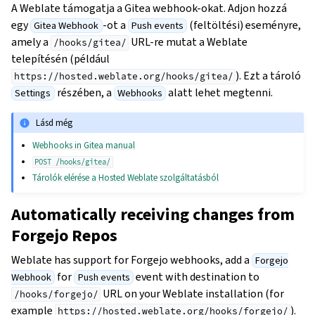
A Weblate támogatja a Gitea webhook-okat. Adjon hozzá
egy
-ot a
(feltöltési) eseményre,
Gitea Webhook
Push events
amely a
URL-re mutat a Weblate
/hooks/gitea/
telepítésén (például
). Ezt a tároló
https://hosted.weblate.org/hooks/gitea/
részében, a
alatt lehet megtenni.
Settings
Webhooks
Lásd még
Webhooks in Gitea manual
POST
/hooks/gitea/
Tárolók elérése a Hosted Weblate szolgáltatásból
Automatically receiving changes from
Forgejo Repos
Weblate has support for Forgejo webhooks, add a
Forgejo
for
event with destination to
Webhook
Push events
URL on your Weblate installation (for
/hooks/forgejo/
example
).
https://hosted.weblate.org/hooks/forgejo/