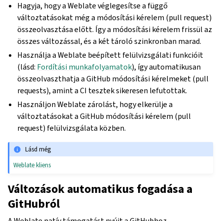
Hagyja, hogy a Weblate véglegesítse a függő
változtatásokat még a módosítási kérelem (pull request)
összeolvasztása előtt. Így a módosítási kérelem frissül az
összes változással, és a két tároló szinkronban marad.
Használja a Weblate beépített felülvizsgálati funkcióit
(lásd:
Fordítási munkafolyamatok
), így automatikusan
összeolvaszthatja a GitHub módosítási kérelmeket (pull
requests), amint a CI tesztek sikeresen lefutottak.
Használjon Weblate zárolást, hogy elkerülje a
változtatásokat a GitHub módosítási kérelem (pull
request) felülvizsgálata közben.
Lásd még
Weblate kliens
Változások automatikus fogadása a
GitHubról
A Weblate natív támogatást nyújt a GitHubhoz.