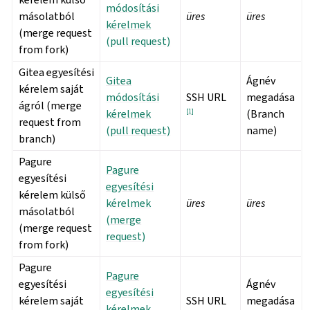
módosítási
másolatból
üres
üres
kérelmek
(merge request
(pull request)
from fork)
Gitea egyesítési
Gitea
Ágnév
kérelem saját
módosítási
SSH URL
megadása
ágról (merge
kérelmek
[
1
]
(Branch
request from
(pull request)
name)
branch)
Pagure
Pagure
egyesítési
egyesítési
kérelem külső
kérelmek
üres
üres
másolatból
(merge
(merge request
request)
from fork)
Pagure
Pagure
egyesítési
Ágnév
egyesítési
kérelem saját
SSH URL
megadása
kérelmek