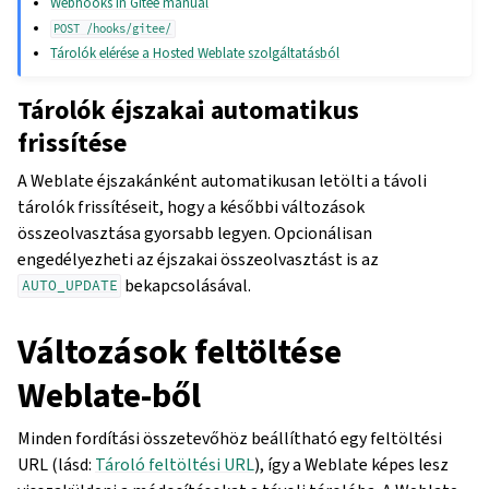
Webhooks in Gitee manual
POST
/hooks/gitee/
Tárolók elérése a Hosted Weblate szolgáltatásból
Tárolók éjszakai automatikus
frissítése
A Weblate éjszakánként automatikusan letölti a távoli
tárolók frissítéseit, hogy a későbbi változások
összeolvasztása gyorsabb legyen. Opcionálisan
engedélyezheti az éjszakai összeolvasztást is az
bekapcsolásával.
AUTO_UPDATE
Változások feltöltése
Weblate-ből
Minden fordítási összetevőhöz beállítható egy feltöltési
URL (lásd:
Tároló feltöltési URL
), így a Weblate képes lesz