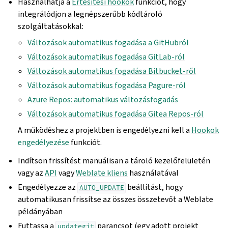
Használhatja a
Értesítési hookok
funkciót, hogy
integrálódjon a legnépszerűbb kódtároló
szolgáltatásokkal:
Változások automatikus fogadása a GitHubról
Változások automatikus fogadása GitLab-ról
Változások automatikus fogadása Bitbucket-ről
Változások automatikus fogadása Pagure-ról
Azure Repos: automatikus változásfogadás
Változások automatikus fogadása Gitea Repos-ról
A működéshez a projektben is engedélyezni kell a
Hookok
engedélyezése
funkciót.
Indítson frissítést manuálisan a tároló kezelőfelületén
vagy az
API
vagy
Weblate kliens
használatával
Engedélyezze az
beállítást, hogy
AUTO_UPDATE
automatikusan frissítse az összes összetevőt a Weblate
példányában
Futtassa a
parancsot (egy adott projekt
updategit