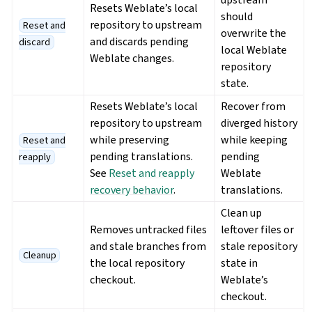
Resets Weblate’s local
should
repository to upstream
Reset and
overwrite the
and discards pending
discard
local Weblate
Weblate changes.
repository
state.
Resets Weblate’s local
Recover from
repository to upstream
diverged history
while preserving
while keeping
Reset and
pending translations.
pending
reapply
See
Reset and reapply
Weblate
recovery behavior
.
translations.
Clean up
Removes untracked files
leftover files or
and stale branches from
stale repository
Cleanup
the local repository
state in
checkout.
Weblate’s
checkout.