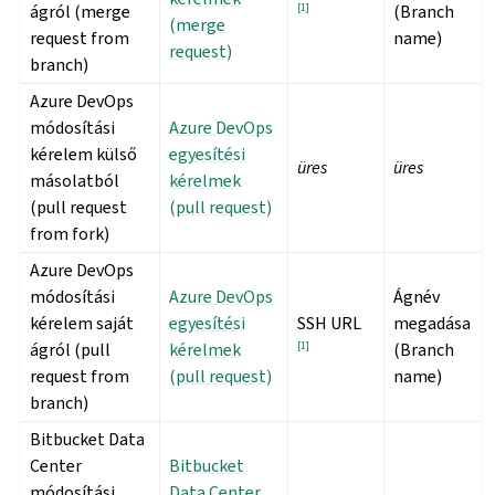
ágról (merge
[
1
]
(Branch
(merge
request from
name)
request)
branch)
Azure DevOps
módosítási
Azure DevOps
kérelem külső
egyesítési
üres
üres
másolatból
kérelmek
(pull request
(pull request)
from fork)
Azure DevOps
módosítási
Azure DevOps
Ágnév
kérelem saját
egyesítési
SSH URL
megadása
ágról (pull
kérelmek
[
1
]
(Branch
request from
(pull request)
name)
branch)
Bitbucket Data
Center
Bitbucket
módosítási
Data Center