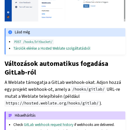
Lásd még
POST
/hooks/bitbucket/
Tárolók elérése a Hosted Weblate szolgáltatásból
Változások automatikus fogadása
GitLab-ról
A Weblate támogatja a GitLab webhook-okat. Adjon hozzá
egy projekt webhook-ot, amely a
URL-re
/hooks/gitlab/
mutat a Weblate telepítésén (például
).
https://hosted.weblate.org/hooks/gitlab/
Hibaelhárítás
Check
GitLab webhook request history
if webhooks are delivered.