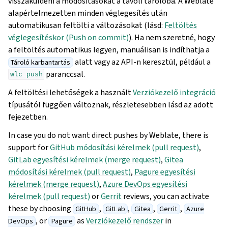
visszaküldeni a módosításokat a távoli tárolóba. A Weblate
alapértelmezetten minden véglegesítés után
automatikusan feltölti a változásokat (lásd:
Feltöltés
véglegesítéskor (Push on commit)
). Ha nem szeretné, hogy
a feltöltés automatikus legyen, manuálisan is indíthatja a
alatt vagy az API-n keresztül, például a
Tároló karbantartás
paranccsal.
wlc
push
A feltöltési lehetőségek a használt
Verziókezelő integráció
típusától függően változnak, részletesebben lásd az adott
fejezetben.
In case you do not want direct pushes by Weblate, there is
support for
GitHub módosítási kérelmek (pull request)
,
GitLab egyesítési kérelmek (merge request)
,
Gitea
módosítási kérelmek (pull request)
,
Pagure egyesítési
kérelmek (merge request)
,
Azure DevOps egyesítési
kérelmek (pull request)
or
Gerrit
reviews, you can activate
these by choosing
,
,
,
,
GitHub
GitLab
Gitea
Gerrit
Azure
, or
as
Verziókezelő rendszer
in
DevOps
Pagure