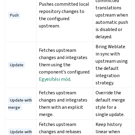
committed
Pushes committed local
translations
repository changes to
upstream when
Push
the configured
automatic push
upstream.
is disabled or
delayed.
Bring Weblate
Fetches upstream
in sync with
changes and integrates
upstream using
them using the
Update
the default
component’s configured
integration
Egyesítési mód
.
strategy.
Fetches upstream
Override the
changes and integrates
default merge
Update with
them with an explicit
style for a
merge
merge.
single update.
Fetches upstream
Keep history
changes and rebases
linear when
Update with