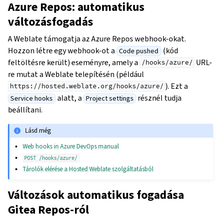
Azure Repos: automatikus
változásfogadás
A Weblate támogatja az Azure Repos webhook-okat.
Hozzon létre egy webhook-ot a
(kód
Code pushed
feltöltésre került) eseményre, amely a
URL-
/hooks/azure/
re mutat a Weblate telepítésén (például
). Ezt a
https://hosted.weblate.org/hooks/azure/
alatt, a
résznél tudja
Service hooks
Project settings
beállítani.
Lásd még
Web hooks in Azure DevOps manual
POST
/hooks/azure/
Tárolók elérése a Hosted Weblate szolgáltatásból
Változások automatikus fogadása
Gitea Repos-ról