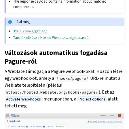
The response payload contains information about matched
components.
Lásd még
POST
/hooks/gitlab/
Tárolók elérése a Hosted Weblate szolgáltatásból
Változások automatikus fogadása
Pagure-ról
A Weblate támogatja a Pagure webhook-okat. Hozzon létre
egy webhook-ot, amely a
URL-re mutat a
/hooks/pagure/
Weblate telepítésén (például
). Ezt az
https://hosted.weblate.org/hooks/pagure/
menüpontban, a
alatt
Activate Web-hooks
Project options
teheti meg: