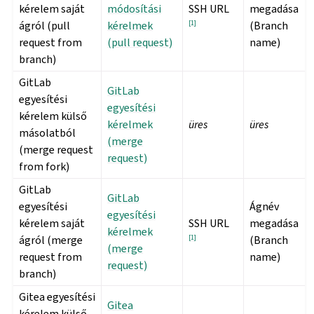
kérelem saját
módosítási
SSH URL
megadása
ágról (pull
kérelmek
[
1
]
(Branch
request from
(pull request)
name)
branch)
GitLab
GitLab
egyesítési
egyesítési
kérelem külső
kérelmek
üres
üres
másolatból
(merge
(merge request
request)
from fork)
GitLab
GitLab
egyesítési
Ágnév
egyesítési
kérelem saját
SSH URL
megadása
kérelmek
ágról (merge
[
1
]
(Branch
(merge
request from
name)
request)
branch)
Gitea egyesítési
Gitea
kérelem külső