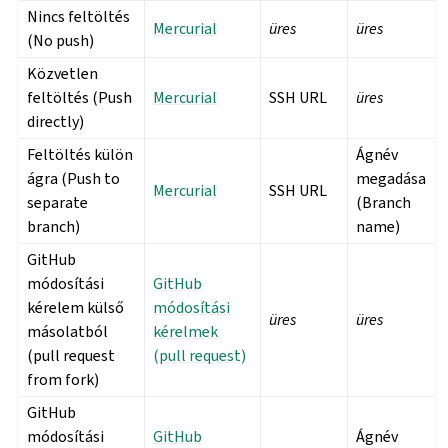
Nincs feltöltés
Mercurial
üres
üres
(No push)
Közvetlen
feltöltés (Push
Mercurial
SSH URL
üres
directly)
Feltöltés külön
Ágnév
ágra (Push to
megadása
Mercurial
SSH URL
separate
(Branch
branch)
name)
GitHub
módosítási
GitHub
kérelem külső
módosítási
üres
üres
másolatból
kérelmek
(pull request
(pull request)
from fork)
GitHub
módosítási
GitHub
Ágnév