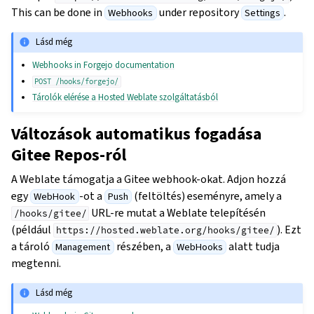
This can be done in
under repository
.
Webhooks
Settings
Lásd még
Webhooks in Forgejo documentation
POST
/hooks/forgejo/
Tárolók elérése a Hosted Weblate szolgáltatásból
Változások automatikus fogadása
Gitee Repos-ról
A Weblate támogatja a Gitee webhook-okat. Adjon hozzá
egy
-ot a
(feltöltés) eseményre, amely a
WebHook
Push
URL-re mutat a Weblate telepítésén
/hooks/gitee/
(például
). Ezt
https://hosted.weblate.org/hooks/gitee/
a tároló
részében, a
alatt tudja
Management
WebHooks
megtenni.
Lásd még