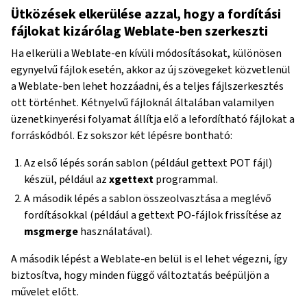
Ütközések elkerülése azzal, hogy a fordítási
fájlokat kizárólag Weblate-ben szerkeszti
Ha elkerüli a Weblate-en kívüli módosításokat, különösen
egynyelvű fájlok esetén, akkor az új szövegeket közvetlenül
a Weblate-ben lehet hozzáadni, és a teljes fájlszerkesztés
ott történhet. Kétnyelvű fájloknál általában valamilyen
üzenetkinyerési folyamat állítja elő a lefordítható fájlokat a
forráskódból. Ez sokszor két lépésre bontható:
Az első lépés során sablon (például gettext POT fájl)
készül, például az
xgettext
programmal.
A második lépés a sablon összeolvasztása a meglévő
fordításokkal (például a gettext PO-fájlok frissítése az
msgmerge
használatával).
A második lépést a Weblate-en belül is el lehet végezni, így
biztosítva, hogy minden függő változtatás beépüljön a
művelet előtt.