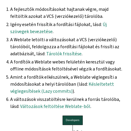
A fejlesztők módosításokat hajtanak végre, majd
feltöltik azokat a VCS (verziókezelő) tárolóba.
Igény esetén frissítik a fordítási fájlokat, lásd:
Új
szövegek bevezetése
.
A Weblate letölti a változásokat a VCS (verziókezelő)
tárolóból, feldolgozza a fordítási fájlokat és frissíti az
adatbázisát, lásd:
Tárolók frissítése
.
A fordítók a Weblate webes felületén keresztül vagy
offline módosítások feltöltésével végzik a fordításokat.
Amint a fordítók elkészülnek, a Weblate véglegesíti a
módosításokat a helyi tárolóban (lásd:
Késleltetett
véglegesítések (Lazy commits)
).
A változások visszatöltésre kerülnek a forrás tárolóba,
lásd:
Változások feltöltése Weblate-ből
.