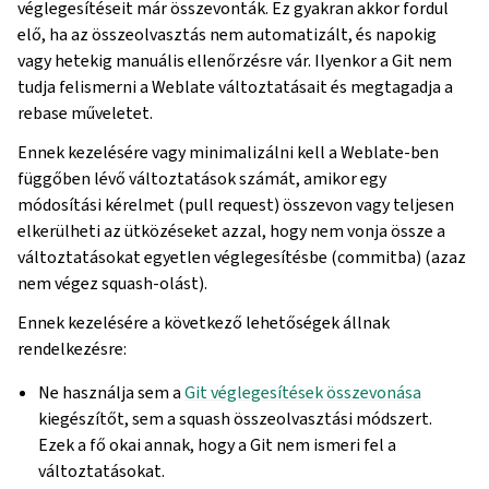
véglegesítéseit már összevonták. Ez gyakran akkor fordul
elő, ha az összeolvasztás nem automatizált, és napokig
vagy hetekig manuális ellenőrzésre vár. Ilyenkor a Git nem
tudja felismerni a Weblate változtatásait és megtagadja a
rebase műveletet.
Ennek kezelésére vagy minimalizálni kell a Weblate-ben
függőben lévő változtatások számát, amikor egy
módosítási kérelmet (pull request) összevon vagy teljesen
elkerülheti az ütközéseket azzal, hogy nem vonja össze a
változtatásokat egyetlen véglegesítésbe (commitba) (azaz
nem végez squash-olást).
Ennek kezelésére a következő lehetőségek állnak
rendelkezésre:
Ne használja sem a
Git véglegesítések összevonása
kiegészítőt, sem a squash összeolvasztási módszert.
Ezek a fő okai annak, hogy a Git nem ismeri fel a
változtatásokat.