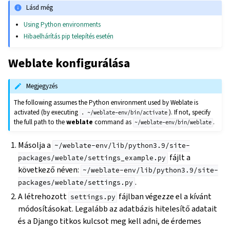
Lásd még
Using Python environments
Hibaelhárítás pip telepítés esetén
Weblate konfigurálása
Megjegyzés
The following assumes the Python environment used by Weblate is
activated (by executing
). If not, specify
.
~/weblate-env/bin/activate
the full path to the
weblate
command as
.
~/weblate-env/bin/weblate
Másolja a
~/weblate-env/lib/python3.9/site-
fájlt a
packages/weblate/settings_example.py
következő néven:
~/weblate-env/lib/python3.9/site-
.
packages/weblate/settings.py
A létrehozott
fájlban végezze el a kívánt
settings.py
módosításokat. Legalább az adatbázis hitelesítő adatait
és a Django titkos kulcsot meg kell adni, de érdemes