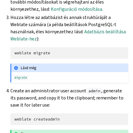
további módosításokat is végrehajtani az éles
környezethez, lásd:
Konfiguráció módosítása
.
Hozza létre az adatbázist és annak struktúráját a
Weblate számára (a példa beállítások PostgreSQL-t
használnak, éles környezethez lásd:
Adatbázis beállítása
Weblate-hez
):
weblate
Lásd még
migrate
Create an administrator user account
, generate
admin
its password, and copy it to the clipboard; remember to
save it for later use:
weblate