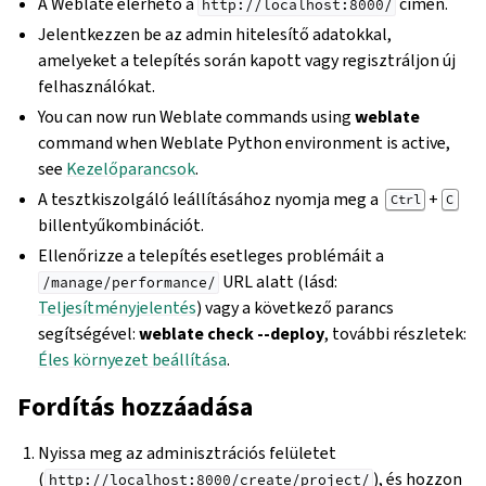
A Weblate elérhető a
címen.
http://localhost:8000/
Jelentkezzen be az admin hitelesítő adatokkal,
amelyeket a telepítés során kapott vagy regisztráljon új
felhasználókat.
You can now run Weblate commands using
weblate
command when Weblate Python environment is active,
see
Kezelőparancsok
.
A tesztkiszolgáló leállításához nyomja meg a
+
Ctrl
C
billentyűkombinációt.
Ellenőrizze a telepítés esetleges problémáit a
URL alatt (lásd:
/manage/performance/
Teljesítményjelentés
) vagy a következő parancs
segítségével:
weblate check --deploy
, további részletek:
Éles környezet beállítása
.
Fordítás hozzáadása
Nyissa meg az adminisztrációs felületet
(
), és hozzon
http://localhost:8000/create/project/