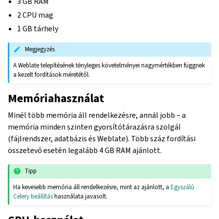
3 GB RAM
2 CPU mag
1 GB tárhely
Megjegyzés
A Weblate telepítésének tényleges követelményei nagymértékben függnek
a kezelt fordítások méretétől.
Memóriahasználat
Minél több memória áll rendelkezésre, annál jobb – a
memória minden szinten gyorsítótárazásra szolgál
(fájlrendszer, adatbázis és Weblate). Több száz fordítási
összetevő esetén legalább 4 GB RAM ajánlott.
Tipp
Ha kevesebb memória áll rendelkezésre, mint az ajánlott, a
Egyszálú
Celery beállítás
használata javasolt.