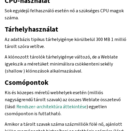
CPU-használat
Sok egyidejű felhasználó esetén nő a szükséges CPU magok
száma.
Tárhelyhasználat
Az adatbázis tipikus tárhelyigénye körülbelül 300 MB 1 millió
tárolt szóra vetítve.
A klónozott tárolók tárhelyigénye változó, de a Weblate
igyekszik a méretüket minimálisra csökkenteni sekély
(shallow ) klónozások alkalmazásával.
Csomópontok
Kis és közepes méretű webhelyek esetén (milliós
nagyságrendű tárolt szavak) az összes Weblate összetevő
(lásd:
Rendszer-architektúra áttekintése
) egyetlen
csomóponton is futtatható.
Amikor a tárolt szavak száma százmilliók fölé nő, ajánlott