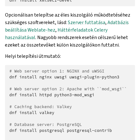
dnf
install
Opcionálisan telepítse az éles kiszolgáló működtetéséhez
szükséges szoftvereket, lásd:
Szerver futtatása
,
Adatbázis
beállítása Weblate-hez
,
Háttérfeladatok Celery
használatával
. Nagyobb rendszerek esetén célszerű lehet
ezeket az összetevőket külön kiszolgálókon futtatni.
Helyi telepítési útmutató:
# Web server option 1: NGINX and uWSGI
dnf
install
nginx
uwsgi
uwsgi-plugin-python3

# Web server option 2: Apache with ``mod_wsgi``
dnf
install
httpd
python3-mod_wsgi

# Caching backend: Valkey
dnf
install
valkey

# Database server: PostgreSQL
dnf
install
postgresql
postgresql-contrib
