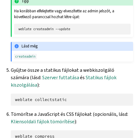
Tipp
Ha korábban elfelejtette vagy elveszítette az admin jelszót, a
következő paranccsal hozhat létre újat:
weblate
createadmin
Lásd még
createadmin
Gyűjtse össze a statikus fájlokat a webkiszolgáló
számára (lásd:
Szerver futtatása
és
Statikus fájlok
kiszolgálása
):
weblate
Tömörítse a JavaScript és CSS fájlokat (opcionális, lásd:
Kliensoldali fájlok tömörítése
):
weblate