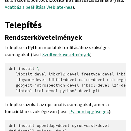
külön csomópontot biztosítani az adatbázis számára (lásd:
Adatbázis beállítása Weblate-hez
).
Telepítés
Rendszerkövetelmények
Telepítse a Python modulok fordításához szükséges
csomagokat (lásd:
Szoftverkövetelmények
):
dnf
install
\
libxslt-devel
libxml2-devel
freetype-devel
libjpe
libyaml-devel
libffi-devel
cairo-devel
cairo-gobj
gobject-introspection-devel
libacl-devel
lz4-deve
libtool-ltdl-devel
python3-devel
Telepítse azokat az opcionális csomagokat, amire a
funkciókhoz szüksége van (lásd:
Python függőségek
):
dnf
install
openldap-devel
cyrus-sasl-devel
