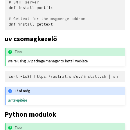
# SMTP server
dnf
install
postfix

# Gettext for the msgmerge add-on
dnf
install
uv csomagkezelő
Tipp
We’re using uv package manager to install Weblate.
curl
-LsSf
https://astral.sh/uv/install.sh
|
Lásd még
uv telepítése
Python modulok
Tipp