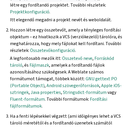
létre egy fordítandó projektet. További részletek:
Projektkonfiguráció
.
Itt elegendő megadni a projekt nevét és weboldalát.
Hozzon létre egy összetevőt, amely a tényleges fordítási
objektum – ez hivatkozik a VCS (verziókezelő) tárolóra, és
meghatározza, hogy mely fájlokat kell fordítani. További
részletek:
Összetevőkonfiguráció
.
A legfontosabb mezők itt:
Összetevő neve
,
Forráskód
tároló
, és
Fájlmaszk
, amelyek a fordítandó fájlok
azonosításához szükségesek. A Weblate számos
formátumot támogat, többek között:
GNU gettext PO
(Portable Object)
,
Android szövegerőforrások
,
Apple iOS-
sztringek
,
Java properties
,
Stringsdict-formátum
vagy
Fluent-formátum
. További formátumok:
Fordítási
fájlformátumok
.
Ha a fenti lépésekkel végzett (ami időigényes lehet a VCS
tároló méretétől és a fordítandó üzenetek számától