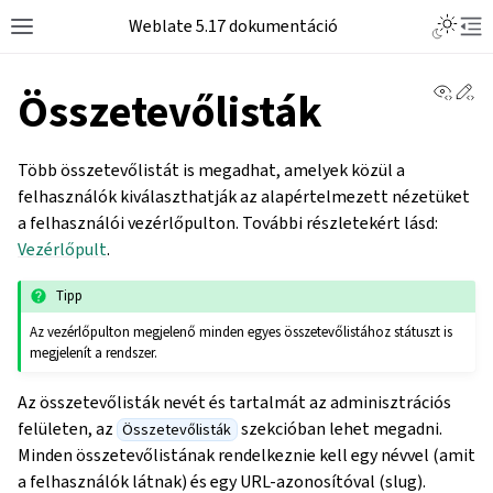
Weblate 5.17 dokumentáció
View 
Ed
Összetevőlisták
Több összetevőlistát is megadhat, amelyek közül a
felhasználók kiválaszthatják az alapértelmezett nézetüket
a felhasználói vezérlőpulton. További részletekért lásd:
Vezérlőpult
.
Tipp
Az vezérlőpulton megjelenő minden egyes összetevőlistához státuszt is
megjelenít a rendszer.
Az összetevőlisták nevét és tartalmát az adminisztrációs
felületen, az
szekcióban lehet megadni.
Összetevőlisták
Minden összetevőlistának rendelkeznie kell egy névvel (amit
a felhasználók látnak) és egy URL-azonosítóval (slug).