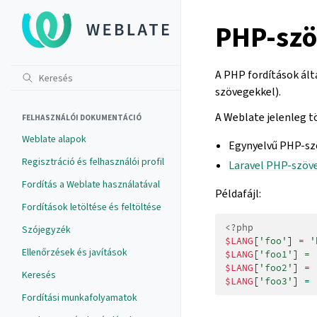
PHP-sz
A PHP fordítások ált
szövegekkel).
A Weblate jelenleg t
FELHASZNÁLÓI DOKUMENTÁCIÓ
Weblate alapok
Egynyelvű PHP-sz
Regisztráció és felhasználói profil
Laravel PHP-szöv
Fordítás a Weblate használatával
Példafájl:
Fordítások letöltése és feltöltése
<?php
Szójegyzék
$LANG
[
'foo'
]
=
'
Ellenőrzések és javítások
$LANG
[
'foo1'
]
=
$LANG
[
'foo2'
]
=
Keresés
$LANG
[
'foo3'
]
=
Fordítási munkafolyamatok