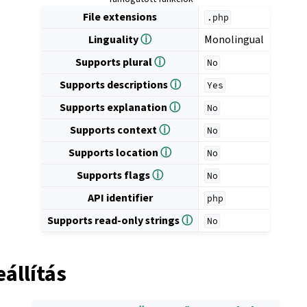
File extensions
.php
Linguality
ⓘ
Monolingual
Supports plural
ⓘ
No
Supports descriptions
ⓘ
Yes
Supports explanation
ⓘ
No
Supports context
ⓘ
No
Supports location
ⓘ
No
Supports flags
ⓘ
No
API identifier
php
Supports read-only strings
ⓘ
No
állítás