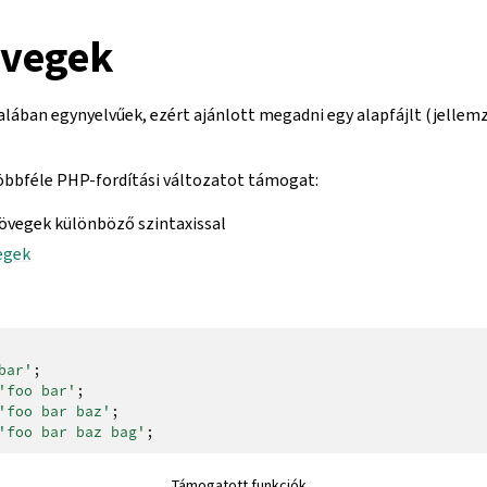
övegek
alában egynyelvűek, ezért ajánlott megadni egy alapfájlt (jellem
öbbféle PHP-fordítási változatot támogat:
övegek különböző szintaxissal
egek
bar'
;
'foo bar'
;
'foo bar baz'
;
'foo bar baz bag'
;
Támogatott funkciók