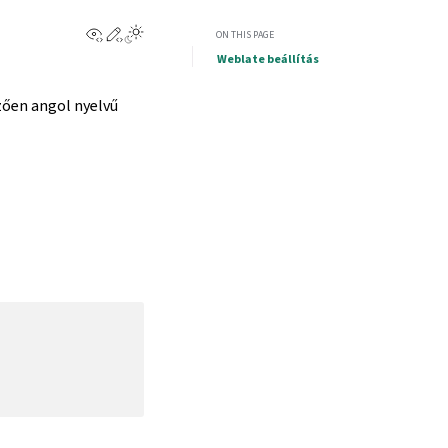
View this page
Edit this page
ON THIS PAGE
Weblate beállítás
zően angol nyelvű